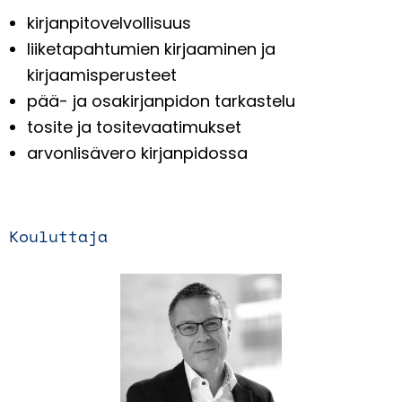
kirjanpitovelvollisuus
liiketapahtumien kirjaaminen ja
kirjaamisperusteet
pää- ja osakirjanpidon tarkastelu
tosite ja tositevaatimukset
arvonlisävero kirjanpidossa
Kouluttaja