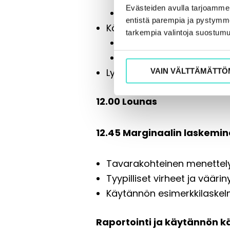
Evästeiden avulla tarjoamm
Ulkomaanmyynti ja -os
entistä parempia ja pystymme 
Käytetyn tavaran marginaa
tarkempia valintoja suostumu
Sovelttamisala ja sitov
Ulkomaanmyynti ja -os
Lyhyesti taide-, antiikki- ja
VAIN VÄLTTÄMÄTTÖ
12.00 Lounas
12.45 Marginaalin laskemi
Tavarakohteinen menettely
Tyypilliset virheet ja väär
Käytännön esimerkkilaskelm
Raportointi ja käytännön k