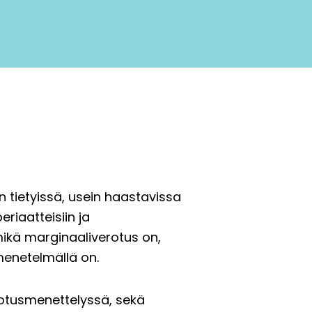
n tietyissä, usein haastavissa
riaatteisiin ja
 mikä marginaaliverotus on,
menetelmällä on.
rotusmenettelyssä, sekä