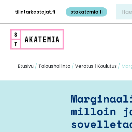
Siirry
Hae:
tilintarkastajat.fi
stakatemia.fi
sisältöön
Etusivu
/
Taloushallinto
/
Verotus | Koulutus
/ Marg
Marginaal
milloin j
sovelleta