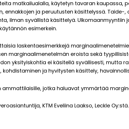
teita matkailualalla, käytetyn tavaran kaupassa, p
 ennakkojen ja peruutusten käsittelyssä. Taide-, an
a, ilman syvällistä käsittelyä. Ulkomaanmyyntiin ja 
n käytännön esimerkein.
ttaisia laskentaesimerkkejä marginaalimenetelmie
llisen marginaalimenetelmän eroista sekä tyypillisist
on yksityiskohtia ei käsitellä syvällisesti, mutta ra
, kohdistaminen ja hyvitysten käsittely, havainnoll
on ammattilaisille, jotka haluavat ymmärtää margin
eroasiantuntija, KTM Eveliina Laakso, Leckle Oy:stä.