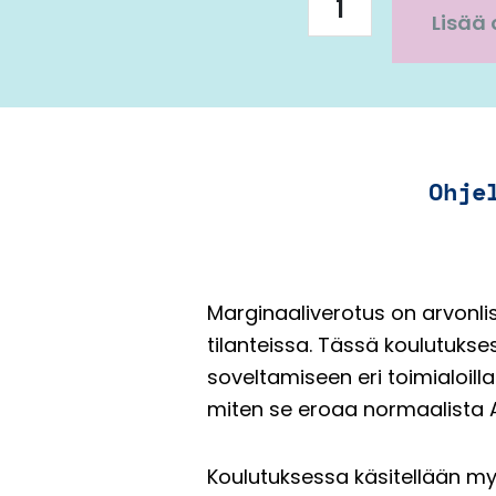
miten
Lisää 
sitä
sovelletaan?
määrä
Ohje
Marginaaliverotus on arvonlis
tilanteissa. Tässä koulutukse
soveltamiseen eri toimialoill
miten se eroaa normaalista A
Koulutuksessa käsitellään my