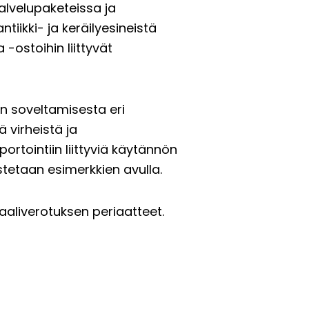
alvelupaketeissa ja
tiikki- ja keräilyesineistä
-ostoihin liittyvät
n soveltamisesta eri
ä virheistä ja
portointiin liittyviä käytännön
istetaan esimerkkien avulla.
aaliverotuksen periaatteet.