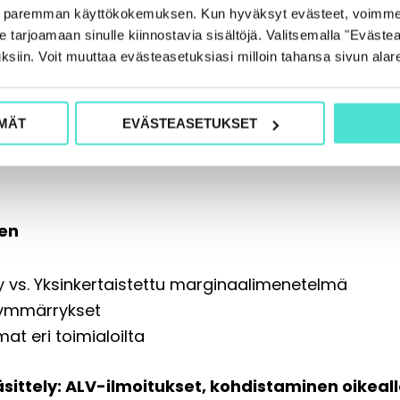
e paremman käyttökokemuksen. Kun hyväksyt evästeet, voimme
tot
tarjoamaan sinulle kiinnostavia sisältöjä. Valitsemalla "Evästea
liverotus
ksiin. Voit muuttaa evästeasetuksiasi milloin tahansa sivun alar
uus
tot
 keräilyesineistä
MÄT
EVÄSTEASETUKSET
nen
 vs. Yksinkertaistettu marginaalimenetelmä
inymmärrykset
at eri toimialoilta
äsittely: ALV-ilmoitukset, kohdistaminen oikeal