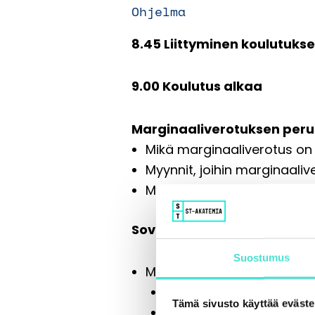
Ohjelma
8.45 Liittyminen koulutuks
9.00 Koulutus alkaa
Marginaaliverotuksen peru
Mikä marginaaliverotus on 
Myynnit, joihin marginaali
Myynti ja osto marginaali
Soveltamistilanteet
Suostumus
Matkailualan marginaalive
Sovelttamisala ja sitov
Tämä sivusto käyttää eväste
Varausmaksut, ennakot 