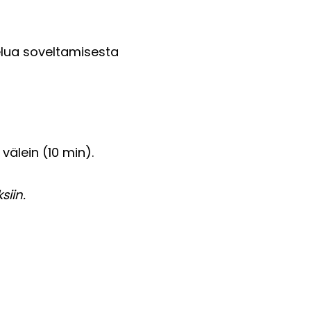
elua soveltamisesta
välein (10 min).
iin.