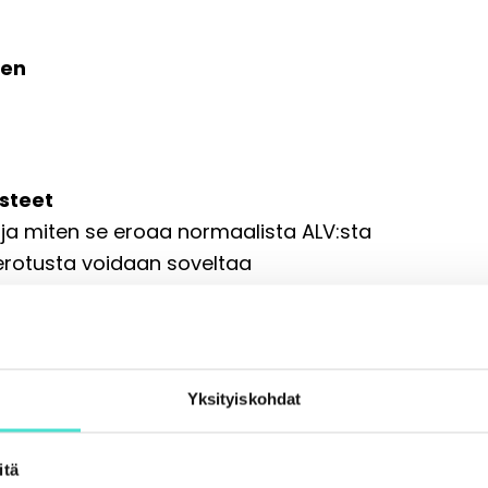
een
steet
ja miten se eroaa normaalista ALV:sta
verotusta voidaan soveltaa
verotusmenettelyssä
Yksityiskohdat
rotus
uus
itä
ja peruutukset