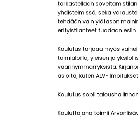
tarkastellaan soveltamistilan
yhdistelmissä, sekä varausten,
tehdään vain ylätason mainint
erityistilanteet tuodaan esii
Koulutus tarjoaa myös vaihei
toimialoilla, yleisen ja yksilö
väärinymmärryksistä. Kirjanpid
asioita, kuten ALV-ilmoitukset
Koulutus sopii taloushallinn
Kouluttajana toimii Arvonlisäv