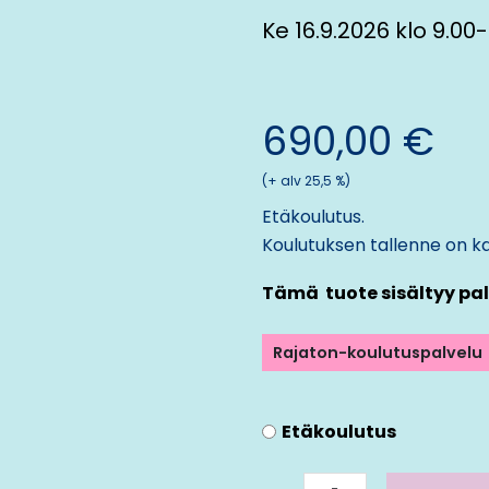
Ke 16.9.2026 klo 9.00-
690,00
€
(+ alv 25,5 %)
Etäkoulutus.
Koulutuksen tallenne on ka
Tämä tuote sisältyy pal
Rajaton-koulutuspalvelu
Marginaaliverotus:
Etäkoulutus
milloin
ja