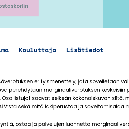
ostoskoriin
lma
Kouluttaja
Lisätiedot
äverotuksen erityismenettely, jota sovelletaan vai
ssa perehdytään marginaaliverotuksen keskeisiin pe
a. Osallistujat saavat selkeän kokonaiskuvan siitä,
LV:sta sekä mitä lakiperustaa ja soveltamisalaa 
yntiä, ostoa ja palvelujen luonnetta marginaalive