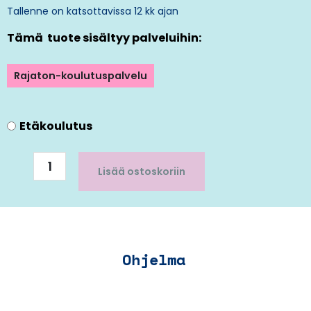
Tallenne on katsottavissa 12 kk ajan
Tämä tuote sisältyy palveluihin:
Rajaton-koulutuspalvelu
Työlainsäädäntö
Etäkoulutus
ja
työehdot
palkkahallinnossa
Lisää ostoskoriin
määrä
Ohjelma