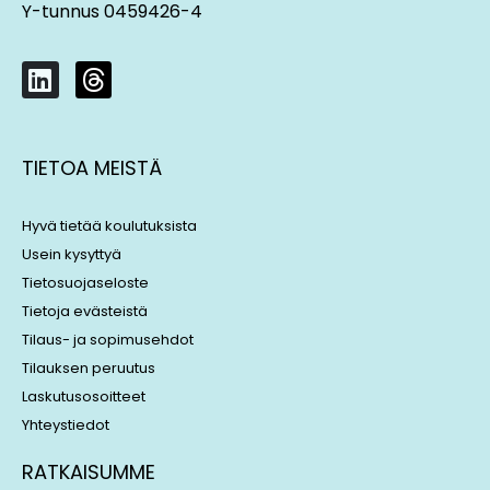
Y-tunnus 0459426-4
L
T
i
h
n
r
k
e
TIETOA MEISTÄ
e
a
d
d
i
s
Hyvä tietää koulutuksista
n
Usein kysyttyä
Tietosuojaseloste
Tietoja evästeistä
Tilaus- ja sopimusehdot
Tilauksen peruutus
Laskutusosoitteet
Yhteystiedot
RATKAISUMME