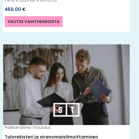
Pe 18.9.2026 klo 9.00-12.00
450,00
€
VALITSE VAIHTOEHDOISTA
Tällä
tuotteella
on
useampi
muunnelma.
Voit
tehdä
valinnat
tuotteen
Palkkahallinto | Koulutus
sivulla.
Tulorekisteri ja viranomaisilmoittaminen