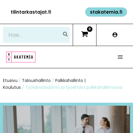
Siirry
tilintarkastajat.fi
stakatemia.fi
sisältöön
Hae:
Etusivu
/
Taloushallinto
/
Palkkahallinto |
Koulutus
/ Työlainsäädäntö ja työehdot palkkahallinnossa