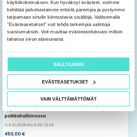
käyttökokemuksen. Kun hyväksyt evästeet, voimme
Tutustu myös
kehittää palveluistamme entistä parempia ja pystymme
tarjoamaan sinulle kiinnostavia sisältöjä. Valitsemalla
Tällä
"Evästeasetukset" voit tehdä tarkempia valintoja
tuotteella
suostumuksiin. Voit muuttaa evästeasetuksiasi milloin
tahansa sivun alareunasta.
on
useampi
muunnelma.
SALLI KAIKKI
Voit
tehdä
EVÄSTEASETUKSET
valinnat
tuotteen
VAIN VÄLTTÄMÄTTÖMÄT
Tekoäly | Koulutus
sivulla.
Digitaaliset työkalut, automaatio ja tekoäly
palkkahallinnossa
Ti 6.10.2026 klo 9.00-12.00
450,00
€