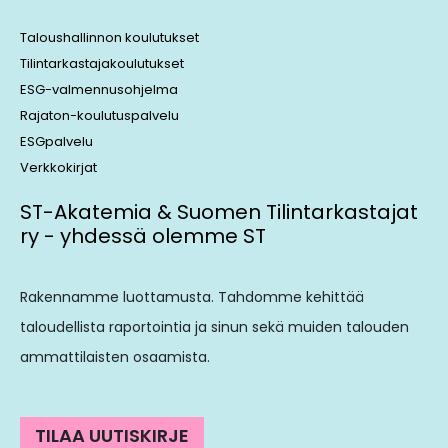
Taloushallinnon koulutukset
Tilintarkastajakoulutukset
ESG-valmennusohjelma
Rajaton-koulutuspalvelu
ESGpalvelu
Verkkokirjat
ST-Akatemia & Suomen Tilintarkastajat
ry - yhdessä olemme ST
Rakennamme luottamusta. Tahdomme kehittää
taloudellista raportointia ja sinun sekä muiden talouden
ammattilaisten osaamista.
TILAA UUTISKIRJE