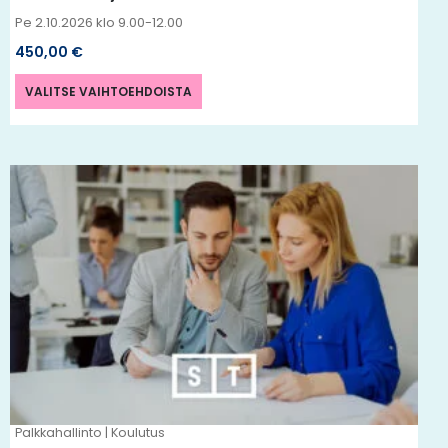
Pe 2.10.2026 klo 9.00-12.00
450,00
€
VALITSE VAIHTOEHDOISTA
Tällä
tuotteella
on
useampi
muunnelma.
Voit
tehdä
valinnat
tuotteen
Palkkahallinto | Koulutus
sivulla.