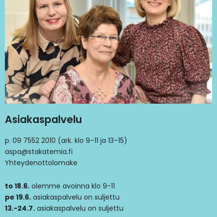
Asiakaspalvelu
p. 09 7552 2010 (ark. klo 9–11 ja 13–15)
aspa@stakatemia.fi
Yhteydenottolomake
to 18.6.
olemme avoinna klo 9-11
pe 19.6.
asiakaspalvelu on suljettu
13.-24.7.
asiakaspalvelu on suljettu