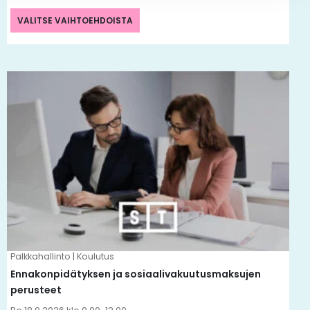
VALITSE VAIHTOEHDOISTA
Tällä
tuotteella
on
useampi
muunnelma.
Voit
tehdä
valinnat
tuotteen
Palkkahallinto | Koulutus
sivulla.
Ennakonpidätyksen ja sosiaalivakuutusmaksujen
perusteet