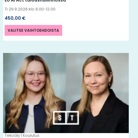
EU AI Act taloushallinnossa
Ti 29.9.2026 klo 9.00-12.00
450,00
€
VALITSE VAIHTOEHDOISTA
Tällä
tuotteella
on
useampi
muunnelma.
Voit
tehdä
valinnat
tuotteen
Tekoäly | Koulutus
sivulla.