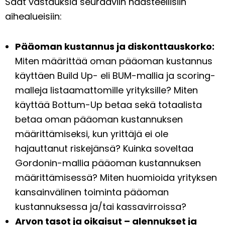
Saat vastauksia seuraaviin haasteellisiin
aihealueisiin:
Pääoman kustannus ja diskonttauskorko:
Miten määrittää oman pääoman kustannus
käyttäen Build Up- eli BUM-mallia ja scoring-
malleja listaamattomille yrityksille? Miten
käyttää Bottum-Up betaa sekä totaalista
betaa oman pääoman kustannuksen
määrittämiseksi, kun yrittäjä ei ole
hajauttanut riskejänsä? Kuinka soveltaa
Gordonin-mallia pääoman kustannuksen
määrittämisessä? Miten huomioida yrityksen
kansainvälinen toiminta pääoman
kustannuksessa ja/tai kassavirroissa?
Arvon tasot ja oikaisut – alennukset ja