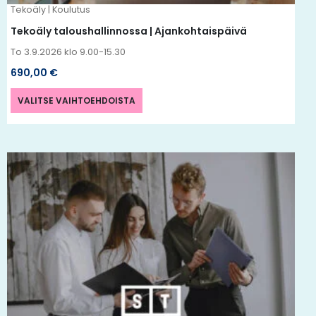
Tekoäly | Koulutus
sivulla.
Tekoäly taloushallinnossa | Ajankohtaispäivä
To 3.9.2026 klo 9.00-15.30
690,00
€
VALITSE VAIHTOEHDOISTA
Tällä
tuotteella
on
useampi
muunnelma.
Voit
tehdä
valinnat