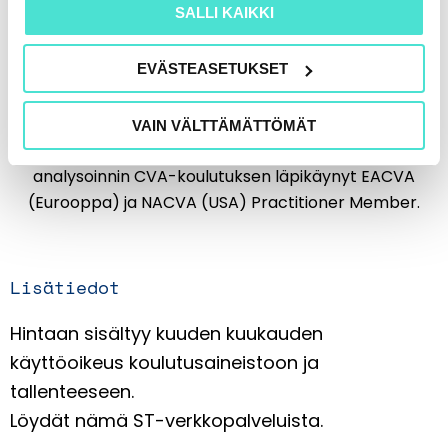
SALLI KAIKKI
KTT, CVA, IVS-asiantuntija
Harri Seppänen, KTT, CVA, IVS-asiantuntija on
EVÄSTEASETUKSET
yrityksen arvonmäärityksen sekä taloudellisen
suorituksen mittaamisen ja analysoinnin
riippumaton asiantuntija, kouluttaja ja tutkija. Hän on
VAIN VÄLTTÄMÄTTÖMÄT
ainoa suomalainen yrityksen arvonmäärityksen ja
analysoinnin CVA-koulutuksen läpikäynyt EACVA
(Eurooppa) ja NACVA (USA) Practitioner Member.
Lisätiedot
Hintaan sisältyy kuuden kuukauden
käyttöoikeus koulutusaineistoon ja
tallenteeseen.
Löydät nämä ST-verkkopalveluista.