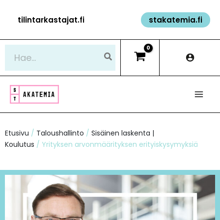
Siirry
tilintarkastajat.fi
stakatemia.fi
sisältöön
Hae:
Etusivu
/
Taloushallinto
/
Sisäinen laskenta |
Koulutus
/ Yrityksen arvonmäärityksen erityiskysymyksiä