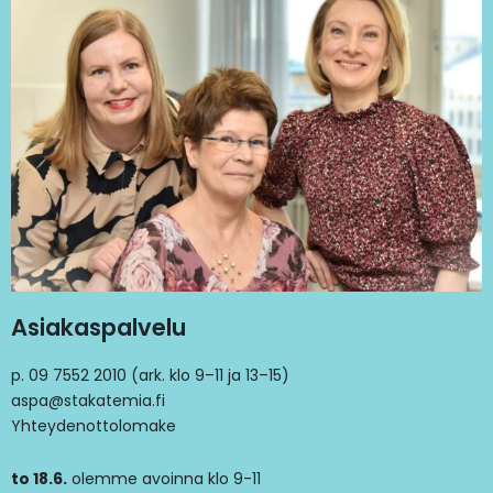
Asiakaspalvelu
p. 09 7552 2010 (ark. klo 9–11 ja 13–15)
aspa@stakatemia.fi
Yhteydenottolomake
to 18.6.
olemme avoinna klo 9-11