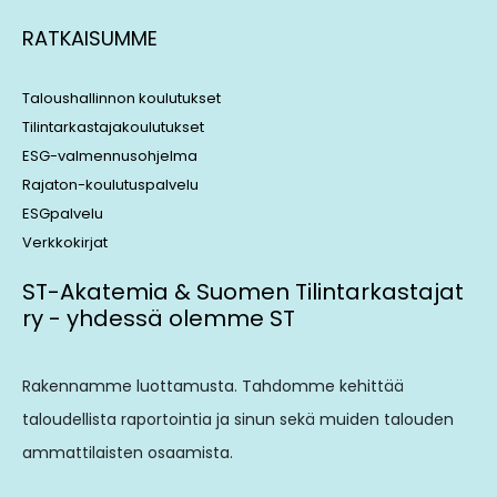
RATKAISUMME
Taloushallinnon koulutukset
Tilintarkastajakoulutukset
ESG-valmennusohjelma
Rajaton-koulutuspalvelu
ESGpalvelu
Verkkokirjat
ST-Akatemia & Suomen Tilintarkastajat
ry - yhdessä olemme ST
Rakennamme luottamusta. Tahdomme kehittää
taloudellista raportointia ja sinun sekä muiden talouden
ammattilaisten osaamista.