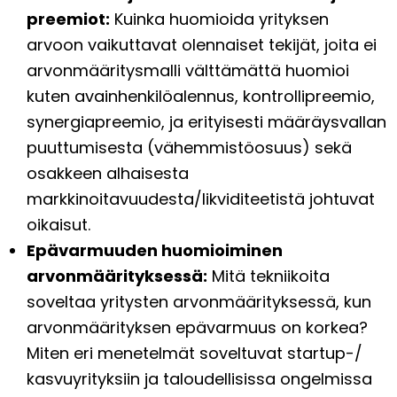
preemiot:
Kuinka huomioida yrityksen
arvoon vaikuttavat olennaiset tekijät, joita ei
arvonmääritysmalli välttämättä huomioi
kuten avainhenkilöalennus, kontrollipreemio,
synergiapreemio, ja erityisesti määräysvallan
puuttumisesta (vähemmistöosuus) sekä
osakkeen alhaisesta
markkinoitavuudesta/likviditeetistä johtuvat
oikaisut.
Epävarmuuden huomioiminen
arvonmäärityksessä:
Mitä tekniikoita
soveltaa yritysten arvonmäärityksessä, kun
arvonmäärityksen epävarmuus on korkea?
Miten eri menetelmät soveltuvat startup-/
kasvuyrityksiin ja taloudellisissa ongelmissa