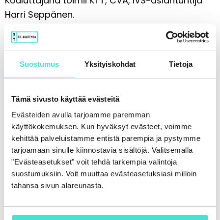
Kouluttajana toimii KTT, CVA, IVS-asiantuntija
Harri Seppänen.
Pidätämme oikeuden muutoksiin.
Suostumus
Yksityiskohdat
Tietoja
Kouluttajat
Tämä sivusto käyttää evästeitä
Evästeiden avulla tarjoamme paremman
käyttökokemuksen. Kun hyväksyt evästeet, voimme
kehittää palveluistamme entistä parempia ja pystymme
tarjoamaan sinulle kiinnostavia sisältöjä. Valitsemalla
"Evästeasetukset" voit tehdä tarkempia valintoja
suostumuksiin. Voit muuttaa evästeasetuksiasi milloin
tahansa sivun alareunasta.
Harri Seppänen