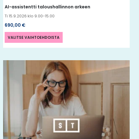
AI-assistentti taloushallinnon arkeen
Ti 15.9.2026 klo 9.00-15.00
690,00
€
VALITSE VAIHTOEHDOISTA
Tällä
tuotteella
on
useampi
muunnelma.
Voit
tehdä
valinnat
tuotteen