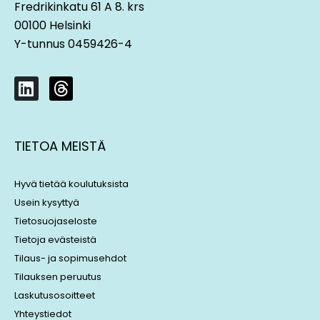
Fredrikinkatu 61 A 8. krs
00100 Helsinki
Y-tunnus 0459426-4
L
T
i
h
n
r
k
e
TIETOA MEISTÄ
e
a
d
d
i
s
Hyvä tietää koulutuksista
n
Usein kysyttyä
Tietosuojaseloste
Tietoja evästeistä
Tilaus- ja sopimusehdot
Tilauksen peruutus
Laskutusosoitteet
Yhteystiedot