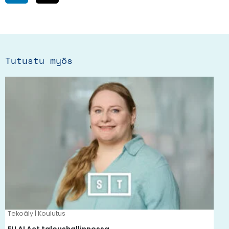
Tutustu myös
Tällä
tuotteella
on
useampi
muunnelma.
Voit
tehdä
valinnat
tuotteen
Tekoäly | Koulutus
sivulla.