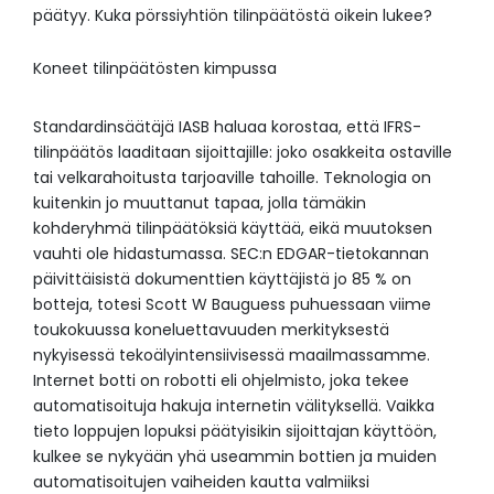
päätyy. Kuka pörssiyhtiön tilinpäätöstä oikein lukee?
Koneet tilinpäätösten kimpussa
Standardinsäätäjä IASB haluaa korostaa, että IFRS-
tilinpäätös laaditaan sijoittajille: joko osakkeita ostaville
tai velkarahoitusta tarjoaville tahoille. Teknologia on
kuitenkin jo muuttanut tapaa, jolla tämäkin
kohderyhmä tilinpäätöksiä käyttää, eikä muutoksen
vauhti ole hidastumassa. SEC:n EDGAR-tietokannan
päivittäisistä dokumenttien käyttäjistä jo 85 % on
botteja, totesi Scott W Bauguess puhuessaan viime
toukokuussa koneluettavuuden merkityksestä
nykyisessä tekoälyintensiivisessä maailmassamme.
Internet botti on robotti eli ohjelmisto, joka tekee
automatisoituja hakuja internetin välityksellä. Vaikka
tieto loppujen lopuksi päätyisikin sijoittajan käyttöön,
kulkee se nykyään yhä useammin bottien ja muiden
automatisoitujen vaiheiden kautta valmiiksi