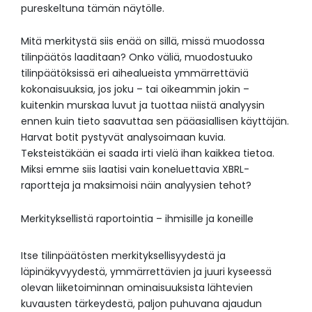
pureskeltuna tämän näytölle.
Mitä merkitystä siis enää on sillä, missä muodossa
tilinpäätös laaditaan? Onko väliä, muodostuuko
tilinpäätöksissä eri aihealueista ymmärrettäviä
kokonaisuuksia, jos joku – tai oikeammin jokin –
kuitenkin murskaa luvut ja tuottaa niistä analyysin
ennen kuin tieto saavuttaa sen pääasiallisen käyttäjän.
Harvat botit pystyvät analysoimaan kuvia.
Teksteistäkään ei saada irti vielä ihan kaikkea tietoa.
Miksi emme siis laatisi vain koneluettavia XBRL-
raportteja ja maksimoisi näin analyysien tehot?
Merkityksellistä raportointia – ihmisille ja koneille
Itse tilinpäätösten merkityksellisyydestä ja
läpinäkyvyydestä, ymmärrettävien ja juuri kyseessä
olevan liiketoiminnan ominaisuuksista lähtevien
kuvausten tärkeydestä, paljon puhuvana ajaudun