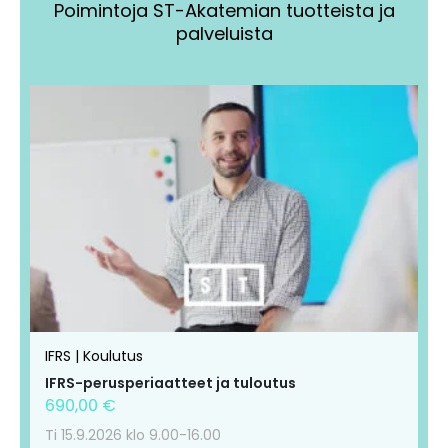
Poimintoja ST-Akatemian tuotteista ja
palveluista
Tällä
Tällä
tuotteella
tuotteella
on
on
useampi
useampi
muunnelma.
muunnelma.
Voit
Voit
tehdä
tehdä
valinnat
valinnat
tuotteen
tuotteen
IFRS | Koulutus
sivulla.
sivulla.
IFRS-perusperiaatteet ja tuloutus
690,00
€
Ti 15.9.2026 klo 9.00-16.00