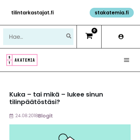
Siirry
tilintarkastajat.fi
stakatemia.fi
sisältöön
Hae:
Kuka – tai mikä – lukee sinun
tilinpäätöstäsi?
Blogit
24.08.2018