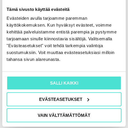
Tämä sivusto käyttää evästeitä
Tekoäly ja tietoturva: mitä jokaisen
Evästeiden avulla tarjoamme paremman
käyttäjän on hyvä ymmärtää?
käyttökokemuksen. Kun hyväksyt evästeet, voimme
3.6.2026
kehittää palveluistamme entistä parempia ja pystymme
tarjoamaan sinulle kiinnostavia sisältöjä. Valitsemalla
"Evästeasetukset" voit tehdä tarkempia valintoja
suostumuksiin. Voit muuttaa evästeasetuksiasi milloin
tahansa sivun alareunasta.
SALLI KAIKKI
EVÄSTEASETUKSET
VAIN VÄLTTÄMÄTTÖMÄT