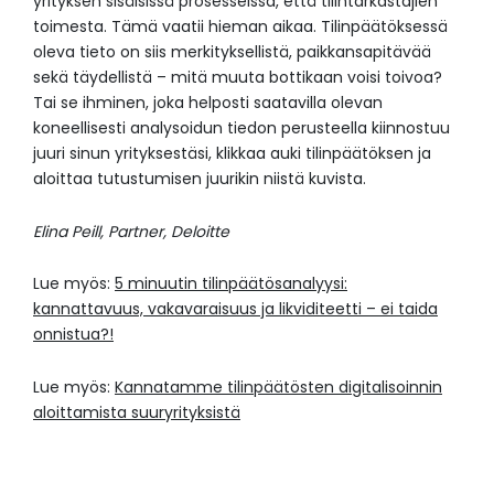
yrityksen sisäisissä prosesseissa, että tilintarkastajien
toimesta. Tämä vaatii hieman aikaa. Tilinpäätöksessä
oleva tieto on siis merkityksellistä, paikkansapitävää
sekä täydellistä – mitä muuta bottikaan voisi toivoa?
Tai se ihminen, joka helposti saatavilla olevan
koneellisesti analysoidun tiedon perusteella kiinnostuu
juuri sinun yrityksestäsi, klikkaa auki tilinpäätöksen ja
aloittaa tutustumisen juurikin niistä kuvista.
Elina Peill, Partner, Deloitte
Lue myös:
5 minuutin tilinpäätösanalyysi:
kannattavuus, vakavaraisuus ja likviditeetti – ei taida
onnistua?!
Lue myös:
Kannatamme tilinpäätösten digitalisoinnin
aloittamista suuryrityksistä