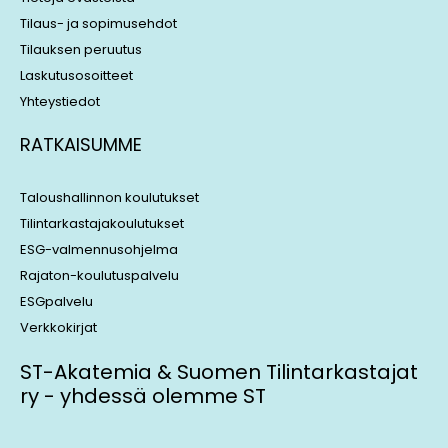
Tilaus- ja sopimusehdot
Tilauksen peruutus
Laskutusosoitteet
Yhteystiedot
RATKAISUMME
Taloushallinnon koulutukset
Tilintarkastajakoulutukset
ESG-valmennusohjelma
Rajaton-koulutuspalvelu
ESGpalvelu
Verkkokirjat
ST-Akatemia & Suomen Tilintarkastajat
ry - yhdessä olemme ST