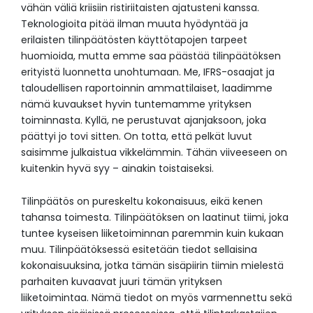
vähän väliä kriisiin ristiriitaisten ajatusteni kanssa.
Teknologioita pitää ilman muuta hyödyntää ja
erilaisten tilinpäätösten käyttötapojen tarpeet
huomioida, mutta emme saa päästää tilinpäätöksen
erityistä luonnetta unohtumaan. Me, IFRS-osaajat ja
taloudellisen raportoinnin ammattilaiset, laadimme
nämä kuvaukset hyvin tuntemamme yrityksen
toiminnasta. Kyllä, ne perustuvat ajanjaksoon, joka
päättyi jo tovi sitten. On totta, että pelkät luvut
saisimme julkaistua vikkelämmin. Tähän viiveeseen on
kuitenkin hyvä syy – ainakin toistaiseksi.
Tilinpäätös on pureskeltu kokonaisuus, eikä kenen
tahansa toimesta. Tilinpäätöksen on laatinut tiimi, joka
tuntee kyseisen liiketoiminnan paremmin kuin kukaan
muu. Tilinpäätöksessä esitetään tiedot sellaisina
kokonaisuuksina, jotka tämän sisäpiirin tiimin mielestä
parhaiten kuvaavat juuri tämän yrityksen
liiketoimintaa. Nämä tiedot on myös varmennettu sekä