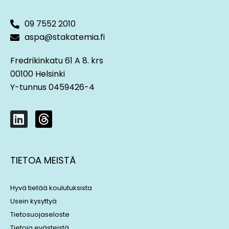
09 7552 2010
aspa@stakatemia.fi
Fredrikinkatu 61 A 8. krs
00100 Helsinki
Y-tunnus 0459426-4
L
T
i
h
n
r
k
e
TIETOA MEISTÄ
e
a
d
d
i
s
Hyvä tietää koulutuksista
n
Usein kysyttyä
Tietosuojaseloste
Tietoja evästeistä