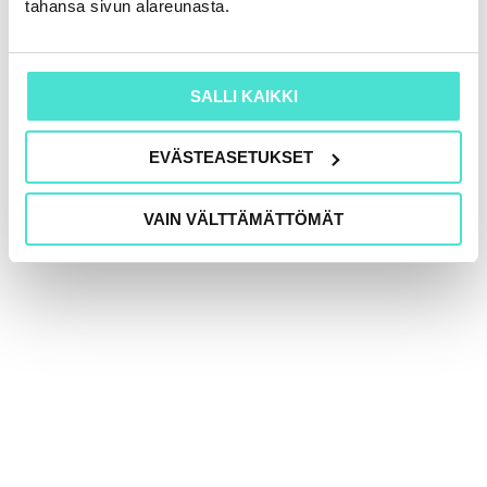
tahansa sivun alareunasta.
Tekoäly ja taloudellisen raportoinnin uusi
SALLI KAIKKI
luotettavuustaso
16.6.2026
EVÄSTEASETUKSET
VAIN VÄLTTÄMÄTTÖMÄT