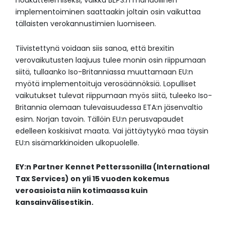
houkuttelemiseksi, vaikka BEPS:n mahdollinen
implementoiminen saattaakin joltain osin vaikuttaa
tällaisten verokannustimien luomiseen.
Tiivistettynä voidaan siis sanoa, että brexitin
verovaikutusten laajuus tulee monin osin riippumaan
siitä, tullaanko Iso-Britanniassa muuttamaan EU:n
myötä implementoituja verosäännöksiä. Lopulliset
vaikutukset tulevat riippumaan myös siitä, tuleeko Iso-
Britannia olemaan tulevaisuudessa ETA:n jäsenvaltio
esim. Norjan tavoin. Tällöin EU:n perusvapaudet
edelleen koskisivat maata. Vai jättäytyykö maa täysin
EU:n sisämarkkinoiden ulkopuolelle.
EY:n Partner Kennet Petterssonilla (International
Tax Services) on yli 15 vuoden kokemus
veroasioista niin kotimaassa kuin
kansainvälisestikin.