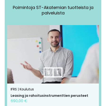
Poimintoja ST-Akatemian tuotteista ja
palveluista
Tällä
Tällä
tuotteella
tuotteella
on
on
useampi
useampi
muunnelma.
muunnelma.
Voit
Voit
tehdä
tehdä
valinnat
valinnat
tuotteen
tuotteen
IFRS | Koulutus
sivulla.
sivulla.
Leasing ja rahoitusinstrumenttien perusteet
690,00
€