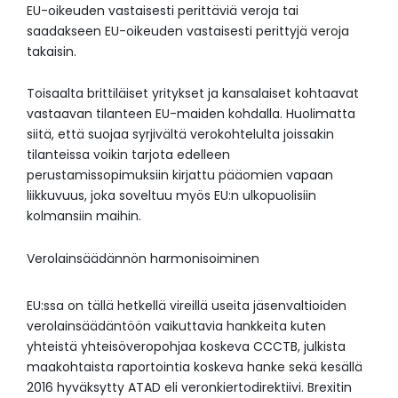
EU-oikeuden vastaisesti perittäviä veroja tai
saadakseen EU-oikeuden vastaisesti perittyjä veroja
takaisin.
Toisaalta brittiläiset yritykset ja kansalaiset kohtaavat
vastaavan tilanteen EU-maiden kohdalla. Huolimatta
siitä, että suojaa syrjivältä verokohtelulta joissakin
tilanteissa voikin tarjota edelleen
perustamissopimuksiin kirjattu pääomien vapaan
liikkuvuus, joka soveltuu myös EU:n ulkopuolisiin
kolmansiin maihin.
Verolainsäädännön harmonisoiminen
EU:ssa on tällä hetkellä vireillä useita jäsenvaltioiden
verolainsäädäntöön vaikuttavia hankkeita kuten
yhteistä yhteisöveropohjaa koskeva CCCTB, julkista
maakohtaista raportointia koskeva hanke sekä kesällä
2016 hyväksytty ATAD eli veronkiertodirektiivi. Brexitin