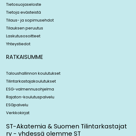
Tietosuojaseloste
Tietoja evästeistä
Tilaus- ja sopimusehdot
Tilauksen peruutus
Laskutusosoitteet
Yhteystiedot
RATKAISUMME
Taloushallinnon koulutukset
Tilintarkastajakoulutukset
ESG-valmennusohjelma
Rajaton-koulutuspalvelu
ESGpalvelu
Verkkokirjat
ST-Akatemia & Suomen Tilintarkastajat
ry - yhdessä olemme ST