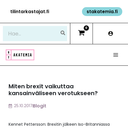
Siirry
tilintarkastajat.fi
stakatemia.fi
sisältöön
Hae:
Miten brexit vaikuttaa
kansainväliseen verotukseen?
Blogit
25.10.2017
Kennet Pettersson: Brexitin jälkeen Iso-Britanniassa