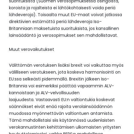
suorituksista (Suomen verosopimuksessa osingoista,
koroista ja rojalteista ei lähtökohtaisesti voida periä
lähdeveroja). Toisaalta muut EU-maat voivat jatkossa
direktiivien estämättä periä lähdeveroja Iso-
Britanniaan maksetuista suorituksista, jos kansallinen
lainsäädäntö ja verosopimukset sen mahdollistavat.
Muut verovaikutukset
Välittömän verotuksen lisäksi brexit voi vaikuttaa myös
välilliseen verotukseen, jota koskeva harmonisointi on
EU:ssa selkeästi pidemmällä. Brexitin jälkeen Iso-
Britannia voi esimerkiksi päättää vapaammin ALV-
kannoistaan ja ALV-velvollisuuden
laajuudesta. Vastaavasti EU:n valtiontukia koskevat
säännökset eivät enää rajoita verolainsäädännön
muodossa myönnettävän valtiontuen antamista.
Tämä mahdollistaisi siis käytännössä uudenlaisten
verokannustinten kehittämisen ulkomaisten yritysten