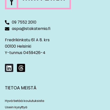
09 7552 2010
aspa@stakatemia.fi
Fredrikinkatu 61 A 8. krs
00100 Helsinki
Y-tunnus 0459426-4
L
T
i
h
n
r
k
e
TIETOA MEISTÄ
e
a
d
d
i
s
Hyvä tietää koulutuksista
n
Usein kysyttyä