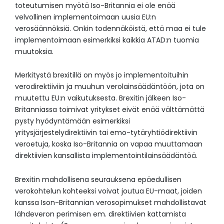
toteutumisen myötä Iso-Britannia ei ole enää
velvollinen implementoimaan uusia EU:n
verosäännöksiä. Onkin todennäköistä, että maa ei tule
implementoimaan esimerkiksi kaikkia ATAD:n tuomia
muutoksia.
Merkitystä brexitillä on myös jo implementoituihin
verodirektiiviin ja muuhun verolainsäädäntöön, jota on
muutettu EU:n vaikutuksesta. Brexitin jälkeen Iso-
Britanniassa toimivat yritykset eivät enää välttämättä
pysty hyödyntämään esimerkiksi
yritysjärjestelydirektiivin tai emo-tytäryhtiödirektiivin
veroetuja, koska Iso-Britannia on vapaa muuttamaan
direktiivien kansallista implementointilainsäädäntöä.
Brexitin mahdollisena seurauksena epäedullisen
verokohtelun kohteeksi voivat joutua EU-maat, joiden
kanssa Ison-Britannian verosopimukset mahdollistavat
lähdeveron perimisen em. direktiivien kattamista