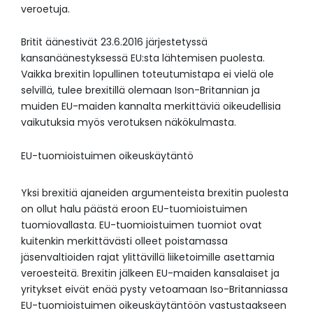
veroetuja.
Britit äänestivät 23.6.2016 järjestetyssä
kansanäänestyksessä EU:sta lähtemisen puolesta.
Vaikka brexitin lopullinen toteutumistapa ei vielä ole
selvillä, tulee brexitillä olemaan Ison-Britannian ja
muiden EU-maiden kannalta merkittäviä oikeudellisia
vaikutuksia myös verotuksen näkökulmasta.
EU-tuomioistuimen oikeuskäytäntö
Yksi brexitiä ajaneiden argumenteista brexitin puolesta
on ollut halu päästä eroon EU-tuomioistuimen
tuomiovallasta. EU-tuomioistuimen tuomiot ovat
kuitenkin merkittävästi olleet poistamassa
jäsenvaltioiden rajat ylittävillä liiketoimille asettamia
veroesteitä. Brexitin jälkeen EU-maiden kansalaiset ja
yritykset eivät enää pysty vetoamaan Iso-Britanniassa
EU-tuomioistuimen oikeuskäytäntöön vastustaakseen