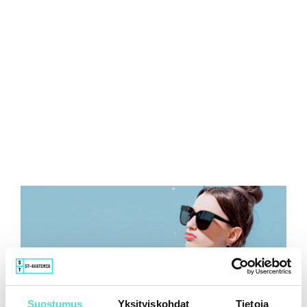
Suostumus
Yksityiskohdat
Tietoja