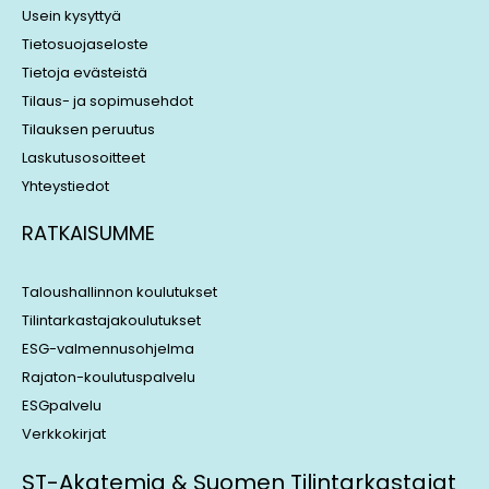
n
Usein kysyttyä
Tietosuojaseloste
Tietoja evästeistä
Tilaus- ja sopimusehdot
Tilauksen peruutus
Laskutusosoitteet
Yhteystiedot
RATKAISUMME
Taloushallinnon koulutukset
Tilintarkastajakoulutukset
ESG-valmennusohjelma
Rajaton-koulutuspalvelu
ESGpalvelu
Verkkokirjat
ST-Akatemia & Suomen Tilintarkastajat