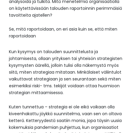
analysoida ja tulkita. Mitä menetelmiä organisaatiolla
on käytettävissään talouden raportoinnin perimmäisiä
tavoitteita ajatellen?
Se, mitä raportoidaan, on eri asia kuin se, että miten
raportoidaan
Kun kysymys on talouden suunnittelusta ja
johtamisesta, ollaan yrityksen tai yhteisön strategisten
kysymysten äärellä, jolloin tulisi olla näkemystä myös
siitä, miten strategiaa mitataan. Minkälaiset väliintulot
vaikuttavat strategiaan ja sen seurantaan sekä miten
esimerkiksi riski- tms. tekijät voidaan ottaa huomioon
strategian mittaamisessa.
Kuten tunnettua – strategia ei ole eikä voikaan olla
kiveenhakattu jäykkä suunnitelma, vaan sen on oltava
ketterä. Ketteryydestä saatiin monia, jopa täysin uusia
kokemuksia pandemian puhjettua, kun organisaatiot