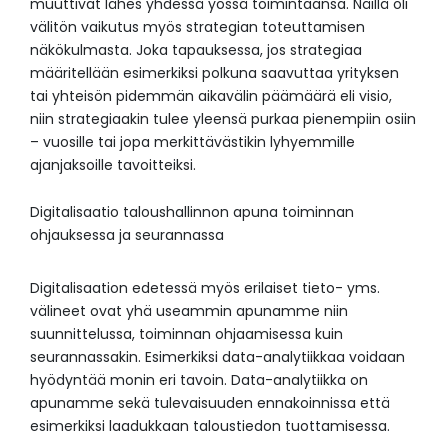
muuttivat lähes yhdessä yössä toimintaansa. Näillä oli
välitön vaikutus myös strategian toteuttamisen
näkökulmasta. Joka tapauksessa, jos strategiaa
määritellään esimerkiksi polkuna saavuttaa yrityksen
tai yhteisön pidemmän aikavälin päämäärä eli visio,
niin strategiaakin tulee yleensä purkaa pienempiin osiin
– vuosille tai jopa merkittävästikin lyhyemmille
ajanjaksoille tavoitteiksi.
Digitalisaatio taloushallinnon apuna toiminnan
ohjauksessa ja seurannassa
Digitalisaation edetessä myös erilaiset tieto- yms.
välineet ovat yhä useammin apunamme niin
suunnittelussa, toiminnan ohjaamisessa kuin
seurannassakin. Esimerkiksi data-analytiikkaa voidaan
hyödyntää monin eri tavoin. Data-analytiikka on
apunamme sekä tulevaisuuden ennakoinnissa että
esimerkiksi laadukkaan taloustiedon tuottamisessa.