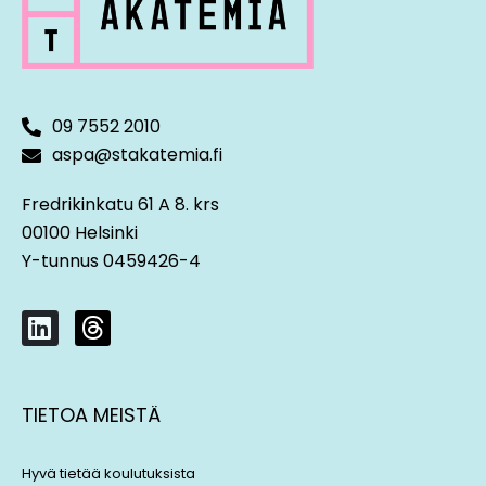
09 7552 2010
aspa@stakatemia.fi
Fredrikinkatu 61 A 8. krs
00100 Helsinki
Y-tunnus 0459426-4
L
T
i
h
n
r
k
e
TIETOA MEISTÄ
e
a
d
d
i
s
Hyvä tietää koulutuksista