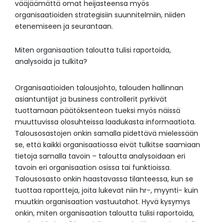
vääjäämättä omat heijasteensa myös
organisaatioiden strategisiin suunnitelmiin, niiden
etenemiseen ja seurantaan.
Miten organisaation taloutta tulisi raportoida,
analysoida ja tulkita?
Organisaatioiden talousjohto, talouden hallinnan
asiantuntijat ja business controllerit pyrkivät
tuottamaan päätöksenteon tueksi myös näissä
muuttuvissa olosuhteissa laadukasta informaatiota.
Talousosastojen onkin samalla pidettävä mielessään
se, että kaikki organisaatiossa eivät tulkitse saamiaan
tietoja samalla tavoin – taloutta analysoidaan eri
tavoin eri organisaation osissa tai funktioissa.
Talousosasto onkin haastavassa tilanteessa, kun se
tuottaa raportteja, joita lukevat niin hr-, myynti- kuin
muutkin organisaation vastuutahot. Hyvä kysymys
onkin, miten organisaation taloutta tulisi raportoida,