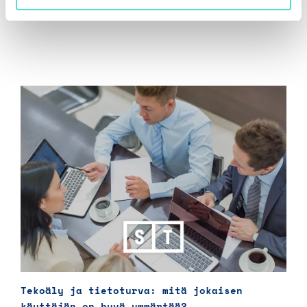
Tekoäly ja tietoturva: mitä jokaisen
käyttäjän on hyvä ymmärtää?