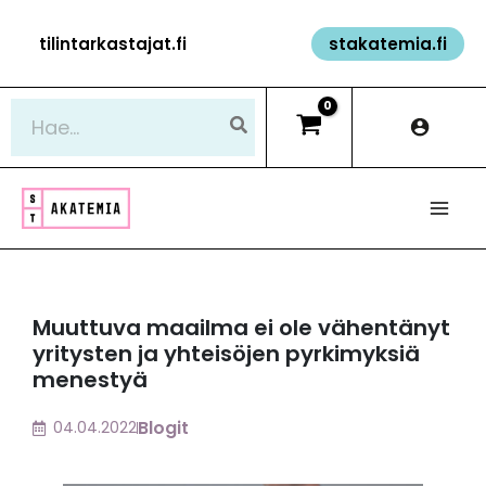
Siirry
tilintarkastajat.fi
stakatemia.fi
sisältöön
Hae:
Muuttuva maailma ei ole vähentänyt
yritysten ja yhteisöjen pyrkimyksiä
menestyä
Blogit
04.04.2022