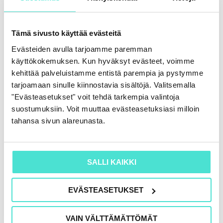
Tämä sivusto käyttää evästeitä
Evästeiden avulla tarjoamme paremman
Tekoäly ja taloudellisen raportoinnin uusi
käyttökokemuksen. Kun hyväksyt evästeet, voimme
luotettavuustaso
kehittää palveluistamme entistä parempia ja pystymme
tarjoamaan sinulle kiinnostavia sisältöjä. Valitsemalla
16.6.2026
"Evästeasetukset" voit tehdä tarkempia valintoja
suostumuksiin. Voit muuttaa evästeasetuksiasi milloin
tahansa sivun alareunasta.
SALLI KAIKKI
EVÄSTEASETUKSET
VAIN VÄLTTÄMÄTTÖMÄT