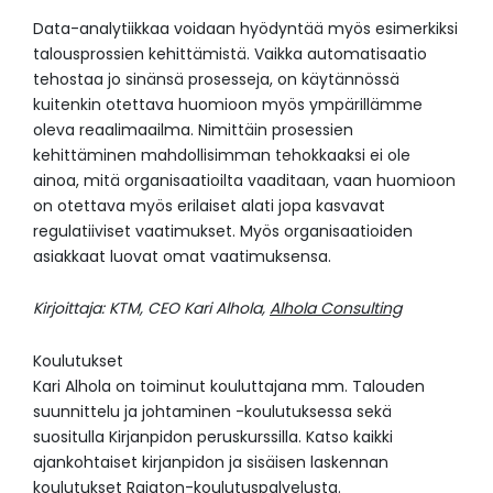
Data-analytiikkaa voidaan hyödyntää myös esimerkiksi
talousprossien kehittämistä. Vaikka automatisaatio
tehostaa jo sinänsä prosesseja, on käytännössä
kuitenkin otettava huomioon myös ympärillämme
oleva reaalimaailma. Nimittäin prosessien
kehittäminen mahdollisimman tehokkaaksi ei ole
ainoa, mitä organisaatioilta vaaditaan, vaan huomioon
on otettava myös erilaiset alati jopa kasvavat
regulatiiviset vaatimukset. Myös organisaatioiden
asiakkaat luovat omat vaatimuksensa.
Kirjoittaja: KTM, CEO Kari Alhola,
Alhola Consulting
Koulutukset
Kari Alhola on toiminut kouluttajana mm. Talouden
suunnittelu ja johtaminen -koulutuksessa sekä
suositulla Kirjanpidon peruskurssilla. Katso kaikki
ajankohtaiset kirjanpidon ja sisäisen laskennan
koulutukset
Rajaton-koulutuspalvelusta
.