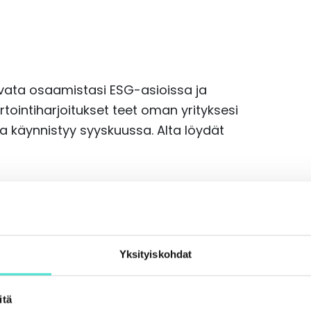
vata osaamistasi ESG-asioissa ja
rtointiharjoitukset teet oman yrityksesi
a käynnistyy syyskuussa. Alta löydät
o 26.9.2024 klo 9–16 (etä- tai
ulutus)
Yksityiskohdat
 klo 9–16 (etä- tai lähikoulutus)
To 24.10.2024 klo 9–12.30 (etäkoulutus)
itä