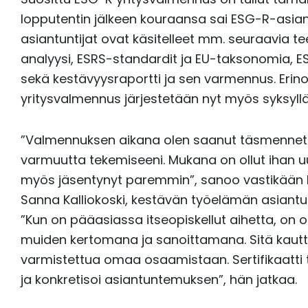
lopputentin jälkeen kouraansa sai ESG-R-asiant
asiantuntijat ovat käsitelleet mm. seuraavia t
analyysi, ESRS-standardit ja EU-taksonomia, 
sekä kestävyysraportti ja sen varmennus. Eri
yritysvalmennus järjestetään nyt myös syksyll
”Valmennuksen aikana olen saanut täsmennet
varmuutta tekemiseeni. Mukana on ollut ihan uu
myös jäsentynyt paremmin”, sanoo vastikään E
Sanna Kalliokoski, kestävän työelämän asiant
”Kun on pääasiassa itseopiskellut aihetta, on o
muiden kertomana ja sanoittamana. Sitä kautt
varmistettua omaa osaamistaan. Sertifikaatti 
ja konkretisoi asiantuntemuksen”, hän jatkaa.