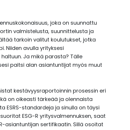
mennuskokonaisuus, joka on suunnattu
ortin valmistelusta, suunnittelusta ja
tää tarkoin valitut koulutukset, jotka
. Niiden avulla yrityksesi
haltuun. Ja mikä parasta? Tälle
eksesi paitsi alan asiantuntijat myös muut
istat kestävyysraportoinnin prosessin eri
mikä on oikeasti tärkeää ja olennaista
ita ESRS-standardeja ja sinulla on täysi
n suoritat ESG-R yritysvalmennuksen, saat
siantuntijan sertifikaatin. Sillä osoitat