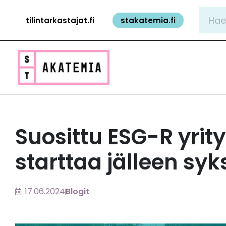
Siirry
Hae:
tilintarkastajat.fi
stakatemia.fi
sisältöön
Suosittu ESG-R yri
starttaa jälleen syk
17.06.2024
Blogit