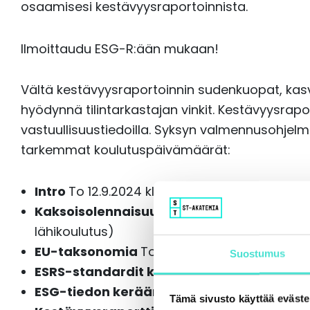
osaamisesi kestävyysraportoinnista.
Ilmoittaudu ESG-R:ään mukaan!
Vältä kestävyysraportoinnin sudenkuopat, kas
hyödynnä tilintarkastajan vinkit. Kestävyysrapo
vastuullisuustiedoilla. Syksyn valmennusohjelm
tarkemmat koulutuspäivämäärät:
Intro
To 12.9.2024 klo 9–12 (etäkoulutus)
Kaksoisolennaisuus ja nykytila-analyysi
T
lähikoulutus)
EU-taksonomia
To 3.10.2024 klo 9–12 (etäko
Suostumus
ESRS-standardit käytännössä
To 10.10.2024
ESG-tiedon kerääminen ja tallentaminen
Tämä sivusto käyttää eväste