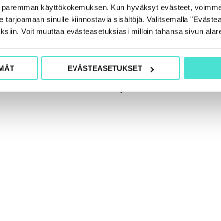
024 klo 9–16 (etäkoulutus)
e paremman käyttökokemuksen. Kun hyväksyt evästeet, voimme
tarjoamaan sinulle kiinnostavia sisältöjä. Valitsemalla "Evästea
ksiin. Voit muuttaa evästeasetuksiasi milloin tahansa sivun alar
siantuntijaksi
MÄT
EVÄSTEASETUKSET
velusta
tai muusta ESG-tarjonnasta: