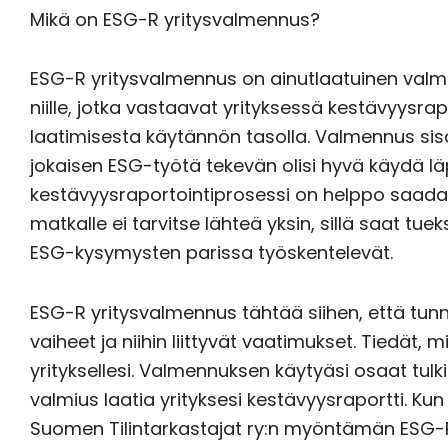
Mikä on ESG-R yritysvalmennus?
ESG-R yritysvalmennus on ainutlaatuinen val
niille, jotka vastaavat yrityksessä kestävyysrap
laatimisesta käytännön tasolla. Valmennus sisäl
jokaisen ESG-työtä tekevän olisi hyvä käydä läpi
kestävyysraportointiprosessi on helppo saada 
matkalle ei tarvitse lähteä yksin, sillä saat tu
ESG-kysymysten parissa työskentelevät.
ESG-R yritysvalmennus tähtää siihen, että tunn
vaiheet ja niihin liittyvät vaatimukset. Tiedät, 
yrityksellesi. Valmennuksen käytyäsi osaat tulk
valmius laatia yrityksesi kestävyysraportti. Ku
Suomen Tilintarkastajat ry:n myöntämän ESG-R-a