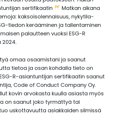
untijan sertifikaatin
Matkan aikana
eemoja: kaksoisolennaisuus, nykytila-
ESG-tiedon kerääminen ja tallentaminen
nomaisen palautteen vuoksi ESG-R
ä 2024.
tyä omaa osaamistani ja saanut
tta tietoa ja osan kohdalla tieto on
SG-R-asiantuntijan sertifikaatin saanut
untija, Code of Conduct Company Oy.
llut kovin arvokasta kuulla asiasta myös
a on saanut joko tyrmättyä tai
tuo uskottavuutta asiakkaiden silmissä