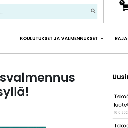
KOULUTUKSET JA VALMENNUKSET
RAJA
tysvalmennus
Uusi
syllä!
Tekoä
luote
16.6.20
Tekoä