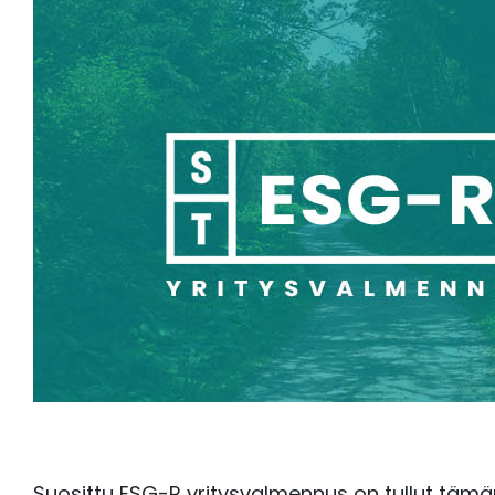
Suosittu ESG-R yritysvalmennus on tullut täm