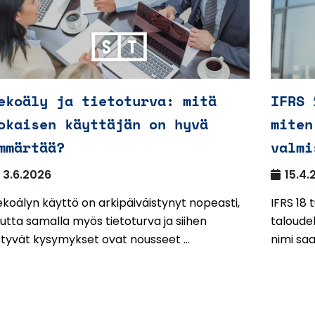
ekoäly ja tietoturva: mitä
IFRS 
okaisen käyttäjän on hyvä
miten
mmärtää?
valmi
3.6.2026
15.4.
koälyn käyttö on arkipäiväistynyt nopeasti,
IFRS 18
tta samalla myös tietoturva ja siihen
taloudel
ittyvät kysymykset ovat nousseet ...
nimi saa