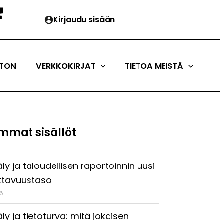
Kirjaudu sisään
TON
VERKKOKIRJAT
TIETOA MEISTÄ
mmat sisällöt
ly ja taloudellisen raportoinnin uusi
ttavuustaso
26
ly ja tietoturva: mitä jokaisen