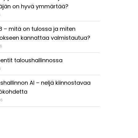
täjän on hyvä ymmärtää?
6
18 – mitä on tulossa ja miten
okseen kannattaa valmistautua?
26
entit taloushallinnossa
6
shallinnon AI – neljä kiinnostavaa
ökohdetta
26