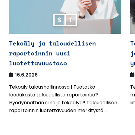
Tekoäly ja taloudellisen
T
raportoinnin uusi
j
luotettavuustaso
y
16.6.2026
Tekoäly taloushallinnossa | Tuotatko
Te
laadukasta taloudellista raportointia?
mu
Hyödynnäthän siinä jo tekoälyä? Taloudellisen
li
raportoinnin luotettavuuden merkitystä ...