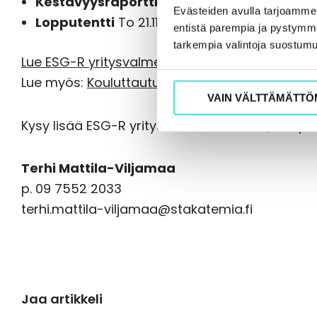
Kestävyysraportti ja varmennus
To 14.11.2
Evästeiden avulla tarjoamm
Lopputentti
To 21.11. – To 5.12.2024
entistä parempia ja pystymme 
tarkempia valintoja suostumu
Lue ESG-R yritysvalmennuksesta tästä
Lue myös:
Kouluttautuminen ESG-raportoinnin a
VAIN VÄLTTÄMÄTTÖ
Kysy lisää ESG-R yritysvalmennuksesta,
ESGpal
Terhi Mattila-Viljamaa
p. 09 7552 2033
terhi.mattila-viljamaa@stakatemia.fi
Jaa artikkeli