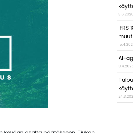
käyt
3.6.202
IFRS 
muut
15.4.20
AI-ag
8.4.202
Talou
käytt
24.3.20
än kevään osalta päätökseen. Tiukan