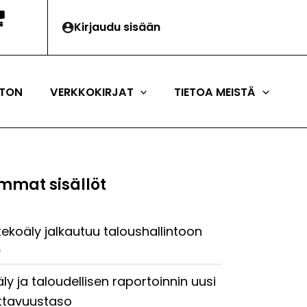
Kirjaudu sisään
TON
VERKKOKIRJAT
TIETOA MEISTÄ
mmat sisällöt
tekoäly jalkautuu taloushallintoon
6
ly ja taloudellisen raportoinnin uusi
ttavuustaso