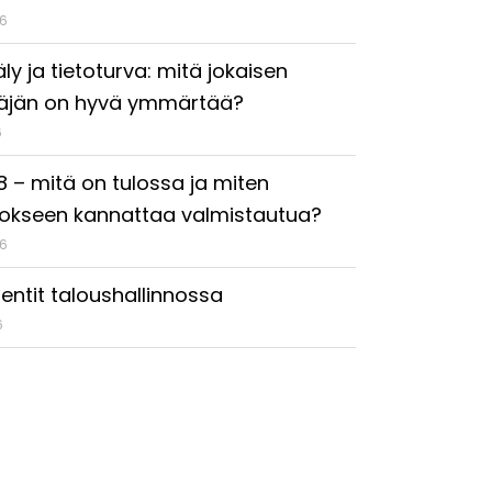
26
ly ja tietoturva: mitä jokaisen
täjän on hyvä ymmärtää?
6
18 – mitä on tulossa ja miten
okseen kannattaa valmistautua?
26
entit taloushallinnossa
6