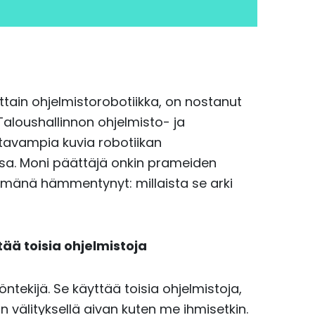
tain ohjelmistorobotiikka, on nostanut
Taloushallinnon ohjelmisto- ja
htavampia kuvia robotiikan
ssa. Moni päättäjä onkin prameiden
mänä hämmentynyt: millaista se arki
tää toisia ohjelmistoja
öntekijä. Se käyttää toisia ohjelmistoja,
n välityksellä aivan kuten me ihmisetkin.