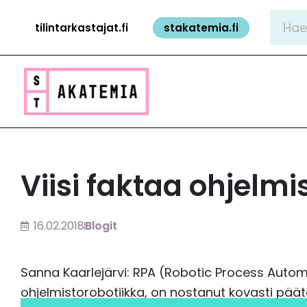
Siirry
Hae:
tilintarkastajat.fi
stakatemia.fi
sisältöön
Viisi faktaa ohjelmi
16.02.2018
Blogit
Sanna Kaarlejärvi: RPA (Robotic Process Autom
ohjelmistorobotiikka, on nostanut kovasti päät