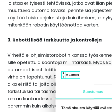
loistaa erityisesti tehtävissä, jotka ovat liian p
muuttuvia automoitavaksi perinteisiä järjestel
käyttää toisia ohjelmistoja kuin ihminen, ei nyk
mitenkään robotin käyttöönottoa varten.
3. Robotti lisää tarkkuutta ja kontrolleja
Virheitä ei ohjelmistorobotin kanssa työskennell
sille opetettuja sääntöjä millintarkasti. Myös kai
automaattisesti lokitiedostoihin, jolloin onge
virhe on tapahtunut. Robotilla on mahdollista h
aika ei riitä tai joita olisi liian kallista hoitaa 
tarkistuksia tai täsmäytyksiä voidaan tehdä päi
Suostumus
kerran kuukaudessa. Robotin avulla rutiinit si
paremmin kuin aikaisemmin, ja jopa ennen ma
Tämä sivusto käyttää eväste