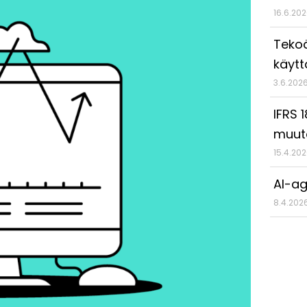
16.6.20
Tekoä
käyt
3.6.202
IFRS 
muut
15.4.20
AI-ag
8.4.202