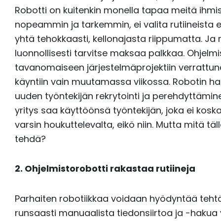
Robotti on kuitenkin monella tapaa meitä ihmis
nopeammin ja tarkemmin, ei valita rutiineista e
yhtä tehokkaasti, kellonajasta riippumatta. Ja
luonnollisesti tarvitse maksaa palkkaa. Ohjelm
tavanomaiseen järjestelmäprojektiin verrattun
käyntiin vain muutamassa viikossa. Robotin 
uuden työntekijän rekrytointi ja perehdyttämin
yritys saa käyttöönsä työntekijän, joka ei koska
varsin houkuttelevalta, eikö niin. Mutta mitä tä
tehdä?
2. Ohjelmistorobotti rakastaa rutiineja
Parhaiten robotiikkaa voidaan hyödyntää teht
runsaasti manuaalista tiedonsiirtoa ja -hakua va