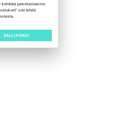
 kehittää palveluistamme
setukset" voit tehdä
eunasta.
SALLI KAIKKI