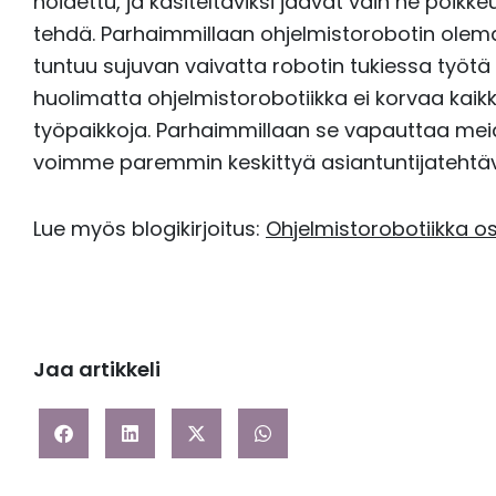
hoidettu, ja käsiteltäviksi jäävät vain ne poikkeu
tehdä. Parhaimmillaan ohjelmistorobotin olem
tuntuu sujuvan vaivatta robotin tukiessa työtä
huolimatta ohjelmistorobotiikka ei korvaa kaik
työpaikkoja. Parhaimmillaan se vapauttaa meidä
voimme paremmin keskittyä asiantuntijatehtäviin
Lue myös blogikirjoitus:
Ohjelmistorobotiikka os
Jaa artikkeli