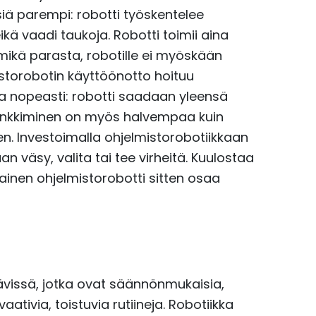
iä parempi: robotti työskentelee
ikä vaadi taukoja. Robotti toimii aina
 mikä parasta, robotille ei myöskään
istorobotin käyttöönotto hoituu
a nopeasti: robotti saadaan yleensä
hankkiminen on myös halvempaa kuin
en. Investoimalla ohjelmistorobotiikkaan
an väsy, valita tai tee virheitä. Kuulostaa
llainen ohjelmistorobotti sitten osaa
ävissä, jotka ovat säännönmukaisia,
ativia, toistuvia rutiineja. Robotiikka