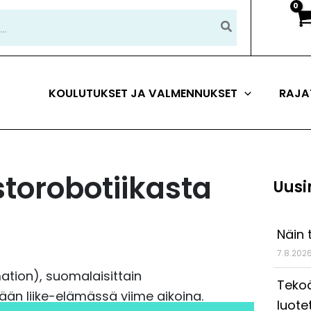
KOULUTUKSET JA VALMENNUKSET
RAJA
storobotiikasta
Uusi
Näin 
7.8.202
ation), suomalaisittain
Tekoä
ään liike-elämässä viime aikoina.
luote