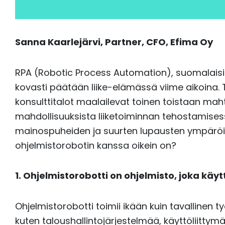
Sanna Kaarlejärvi,
Partner, CFO,
Efima Oy
RPA (Robotic Process Automation), suomalaisit
kovasti päätään liike-elämässä viime aikoina. 
konsulttitalot maalailevat toinen toistaan ma
mahdollisuuksista liiketoiminnan tehostamise
mainospuheiden ja suurten lupausten ympäröi
ohjelmistorobotin kanssa oikein on?
1. Ohjelmistorobotti on ohjelmisto, joka käyt
Ohjelmistorobotti toimii ikään kuin tavallinen ty
kuten taloushallintojärjestelmää, käyttöliittymä