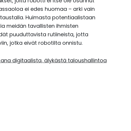
kset, joita robotti ei itse ole osannut
assaoloa ei edes huomaa – arki vain
 taustalla. Huimasta potentiaalistaan
kia meidän tavallisten ihmisten
t puuduttavista rutiineista, jotta
, jotka eivät robotilta onnistu.
ana digitaalista, älykästä taloushallintoa