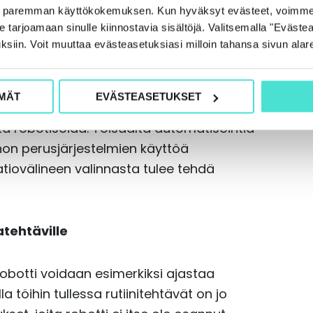
e paremman käyttökokemuksen. Kun hyväksyt evästeet, voimme
toon ennen robotin käyttöönottoa
tarjoamaan sinulle kiinnostavia sisältöjä. Valitsemalla "Evästea
ksiin. Voit muuttaa evästeasetuksiasi milloin tahansa sivun alar
 myös mukana: robotiikalla ei kannata
nsin yhtenäistää ja kehittää järkeviksi ja
MÄT
EVÄSTEASETUKSET
n kyseenalaistaa, onko tehtävää tarpeen
ta robotisoida. Toisaalta automatisointia
non perusjärjestelmien käyttöä
aatiovälineen valinnasta tulee tehdä
tehtäville
Robotti voidaan esimerkiksi ajastaa
 töihin tullessa rutiinitehtävät on jo