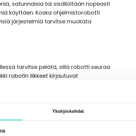
ieniä, satunnaisia tai sisällöltään nopeasti
miä käyttäen. Koska ohjelmistorobotti
yisiä järjestelmiä tarvitse muokata
essä tarvitse pelätä, sillä robotti seuraa
kki robotin liikkeet kirjautuvat
lmatilanteessa on helppo seurata, missä
oitaa myös uusia tehtäviä, joihin ihmisen
ihmistyönä. Esimerkiksi perustietojen
vittäin, kun taas ihminen hoitaisi ne
Yksityiskohdat
is hoituvat nopeammin, tarkemmin ja
hdottomia tehtäviä saadaan hoidettua.
itä