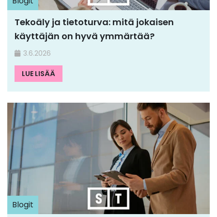
Blogit
Tekoäly ja tietoturva: mitä jokaisen
käyttäjän on hyvä ymmärtää?
3.6.2026
LUE LISÄÄ
Blogit