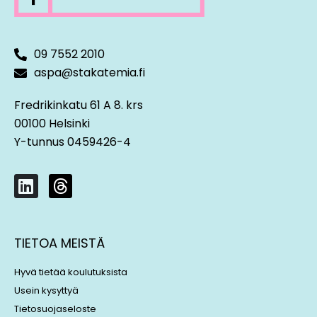
09 7552 2010
aspa@stakatemia.fi
Fredrikinkatu 61 A 8. krs
00100 Helsinki
Y-tunnus 0459426-4
L
T
i
h
n
r
k
e
TIETOA MEISTÄ
e
a
d
d
Hyvä tietää koulutuksista
i
s
Usein kysyttyä
n
Tietosuojaseloste