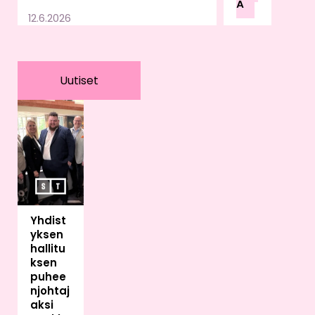
Ä
u
12.6.2026
lain
sää
dän
nön,
Uutiset
valv
onn
an
ja
vira
no
mai
skä
Yhdist
ytä
yksen
ntöj
hallitu
en
ksen
var
puhee
aan.
njohtaj
Sää
aksi