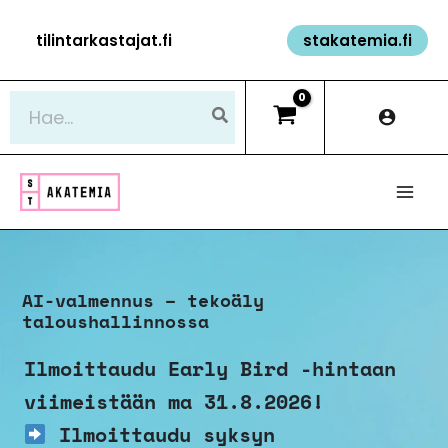
Siirry
tilintarkastajat.fi
stakatemia.fi
sisältöön
Hae:
AI-valmennus – tekoäly
taloushallinnossa
Ilmoittaudu Early Bird -hintaan
viimeistään ma 31.8.2026!
Ilmoittaudu syksyn