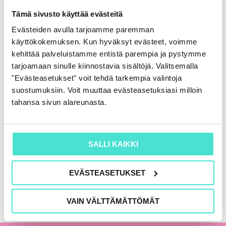
Rahoituslaskelma
Tämä sivusto käyttää evästeitä
86,00
€
(+ alv)
Evästeiden avulla tarjoamme paremman
käyttökokemuksen. Kun hyväksyt evästeet, voimme
LISÄÄ OSTOSKORIIN
kehittää palveluistamme entistä parempia ja pystymme
tarjoamaan sinulle kiinnostavia sisältöjä. Valitsemalla
"Evästeasetukset" voit tehdä tarkempia valintoja
suostumuksiin. Voit muuttaa evästeasetuksiasi milloin
KAIKKI KIRJAT
tahansa sivun alareunasta.
SALLI KAIKKI
EVÄSTEASETUKSET
VAIN VÄLTTÄMÄTTÖMÄT