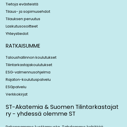
Tietoja evästeistä
Tilaus- ja sopimusehdot
Tilauksen peruutus
Laskutusosoitteet
Yhteystiedot
RATKAISUMME
Taloushallinnon koulutukset
Tilintarkastajakoulutukset
ESG-valmennusohjelma
Rajaton-koulutuspalvelu
ESGpalvelu
Verkkokirjat
ST-Akatemia & Suomen Tilintarkastajat
ry - yhdessä olemme ST
Rakennamme luottamusta. Tahdomme kehittää