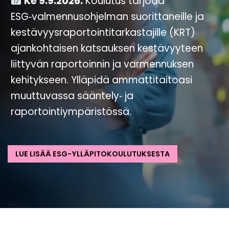
Ke 9.9.2026.
Koulutus tarjoaa
ESG‑valmennusohjelman suorittaneille ja
kestävyysraportointitarkastajille (KRT)
ajankohtaisen katsauksen kestävyyteen
liittyvän raportoinnin ja varmennuksen
kehitykseen. Ylläpidä ammattitaitoasi
muuttuvassa sääntely‑ ja
raportointiympäristössä.
LUE LISÄÄ ESG-YLLÄPITOKOULUTUKSESTA