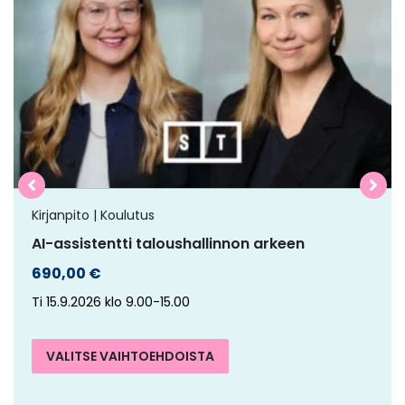
on
useampi
muunnelma.
Voit
tehdä
valinnat
tuotteen
sivulla.
Kirjanpito | Koulutus
AI-assistentti taloushallinnon arkeen
690,00
€
Ti 15.9.2026 klo 9.00-15.00
VALITSE VAIHTOEHDOISTA