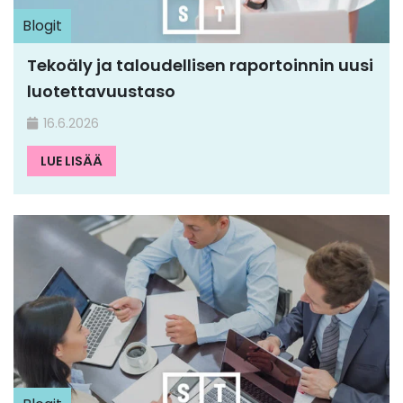
Blogit
Tekoäly ja taloudellisen raportoinnin uusi
luotettavuustaso
16.6.2026
LUE LISÄÄ