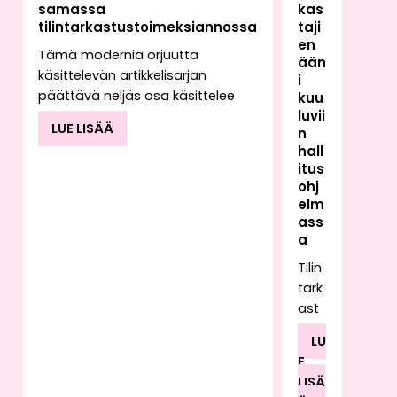
samassa
kas
tilintarkastustoimeksiannossa
taji
en
Tämä modernia orjuutta
ään
käsittelevän artikkelisarjan
i
päättävä neljäs osa käsittelee
kuu
luvii
tilintarkastajan
LUE LISÄÄ
n
toimeksiannossaan mahdollisesti
hall
kohtaavan työvoiman
itus
hyväksikäytön vaikutusta
ohj
tilintarkastajan raportointiin.
elm
Toimeksiantoa suorittaessaan
ass
tilintarkastaja saattaa havaita
a
kyseiselle toimialalle epätyypillisiä
Tilin
käytäntöjä tai poikkeavia
tark
kirjanpidon tapahtumia, joiden
ast
taustalla voi olla esimerkiksi
ajan
työvoiman hyväksikäyttö.
LU
työ
Työvoiman hyväksikäyttöön voi
E
rake
liittyä myös rahanpesua.
LISÄ
ntu