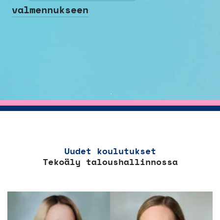
valmennukseen
Uudet koulutukset
Tekoäly taloushallinnossa
Tällä
tuotteella