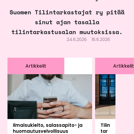
Suomen Tilintarkastajat ry pitää
sinut ajan tasalla
tilintarkastusalan muutoksissa.
24.6.2026
16.6.2026
Artikkelit
Artikkelit
Ilmaisukielto, salassapito- ja
Tilin
huomautusvelvollisuus
tar