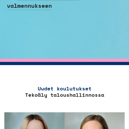
valmennukseen
Uudet koulutukset
Tekoäly taloushallinnossa
Tällä
tuotteella