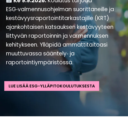
Ke 9.9.2026.
Koulutus tarjoaa
ESG‑valmennusohjelman suorittaneille ja
kestävyysraportointitarkastajille (KRT)
ajankohtaisen katsauksen kestävyyteen
liittyvän raportoinnin ja varmennuksen
kehitykseen. Ylläpidä ammattitaitoasi
muuttuvassa sääntely‑ ja
raportointiympäristössä.
LUE LISÄÄ ESG-YLLÄPITOKOULUTUKSESTA