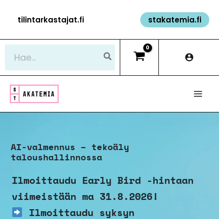
Siirry
tilintarkastajat.fi
stakatemia.fi
sisältöön
Hae:
AI-valmennus – tekoäly
taloushallinnossa
Ilmoittaudu Early Bird -hintaan
viimeistään ma 31.8.2026!
Ilmoittaudu syksyn