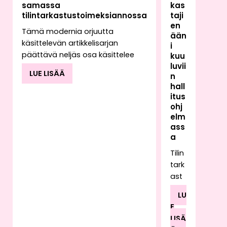
samassa
kas
tilintarkastustoimeksiannossa
taji
en
Tämä modernia orjuutta
ään
käsittelevän artikkelisarjan
i
päättävä neljäs osa käsittelee
kuu
luvii
tilintarkastajan
LUE LISÄÄ
n
toimeksiannossaan mahdollisesti
hall
kohtaavan työvoiman
itus
hyväksikäytön vaikutusta
ohj
tilintarkastajan raportointiin.
elm
Toimeksiantoa suorittaessaan
ass
tilintarkastaja saattaa havaita
a
kyseiselle toimialalle epätyypillisiä
Tilin
käytäntöjä tai poikkeavia
tark
kirjanpidon tapahtumia, joiden
ast
taustalla voi olla esimerkiksi
ajan
työvoiman hyväksikäyttö.
LU
työ
Työvoiman hyväksikäyttöön voi
E
rake
liittyä myös rahanpesua.
LISÄ
ntu