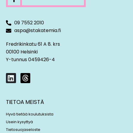
09 7552 2010
aspa@stakatemia.fi
Fredrikinkatu 61 A 8. krs
00100 Helsinki
Y-tunnus 0459426-4
L
T
i
h
n
r
k
e
TIETOA MEISTÄ
e
a
d
d
Hyvä tietää koulutuksista
i
s
Usein kysyttyä
n
Tietosuojaseloste