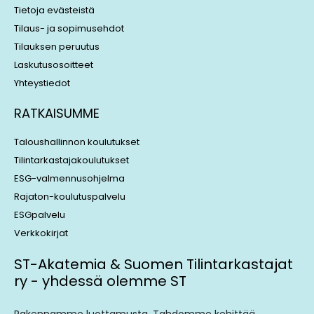
Tietoja evästeistä
Tilaus- ja sopimusehdot
Tilauksen peruutus
Laskutusosoitteet
Yhteystiedot
RATKAISUMME
Taloushallinnon koulutukset
Tilintarkastajakoulutukset
ESG-valmennusohjelma
Rajaton-koulutuspalvelu
ESGpalvelu
Verkkokirjat
ST-Akatemia & Suomen Tilintarkastajat
ry - yhdessä olemme ST
Rakennamme luottamusta. Tahdomme kehittää