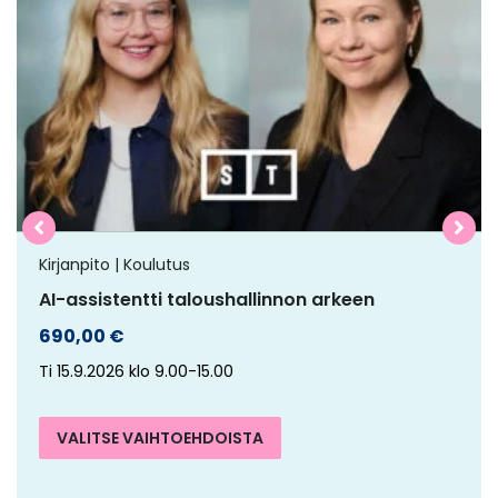
on
useampi
muunnelma.
Voit
tehdä
valinnat
tuotteen
sivulla.
Kirjanpito | Koulutus
AI-assistentti taloushallinnon arkeen
690,00
€
Ti 15.9.2026 klo 9.00-15.00
VALITSE VAIHTOEHDOISTA