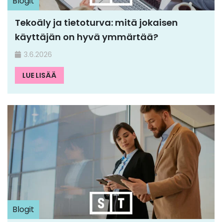
Blogit
Tekoäly ja tietoturva: mitä jokaisen
käyttäjän on hyvä ymmärtää?
3.6.2026
LUE LISÄÄ
Blogit