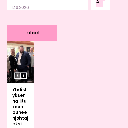
Ä
u
12.6.2026
lain
sää
dän
nön,
Uutiset
valv
onn
an
ja
vira
no
mai
skä
Yhdist
ytä
yksen
ntöj
hallitu
en
ksen
var
puhee
aan.
njohtaj
Sää
aksi