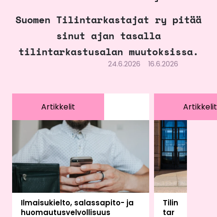
Suomen Tilintarkastajat ry pitää
sinut ajan tasalla
tilintarkastusalan muutoksissa.
24.6.2026
16.6.2026
Artikkelit
Artikkelit
Ilmaisukielto, salassapito- ja
Tilin
huomautusvelvollisuus
tar