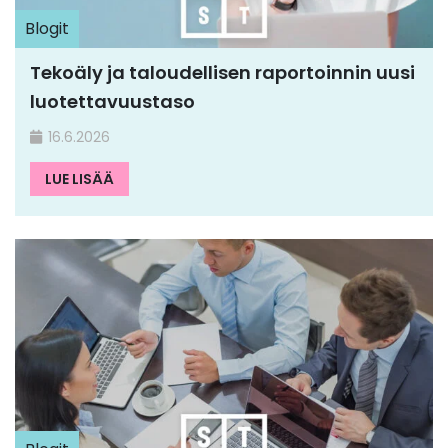
Blogit
Tekoäly ja taloudellisen raportoinnin uusi
luotettavuustaso
16.6.2026
LUE LISÄÄ