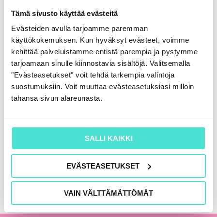
Rahoituslaskelma
Tämä sivusto käyttää evästeitä
86,00
€
(+ alv)
Evästeiden avulla tarjoamme paremman
käyttökokemuksen. Kun hyväksyt evästeet, voimme
LISÄÄ OSTOSKORIIN
kehittää palveluistamme entistä parempia ja pystymme
tarjoamaan sinulle kiinnostavia sisältöjä. Valitsemalla
"Evästeasetukset" voit tehdä tarkempia valintoja
suostumuksiin. Voit muuttaa evästeasetuksiasi milloin
KAIKKI KIRJAT
tahansa sivun alareunasta.
SALLI KAIKKI
EVÄSTEASETUKSET
VAIN VÄLTTÄMÄTTÖMÄT