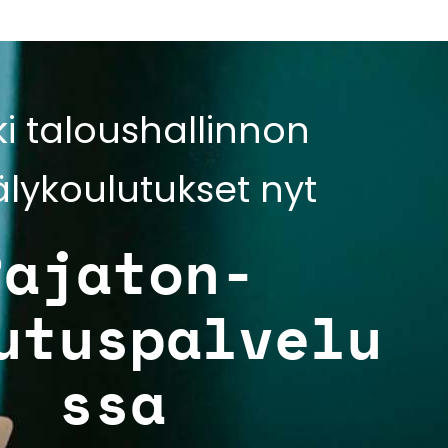
ki taloushallinnon
älykoulutukset nyt
Rajaton-
utuspalvelu
ssa