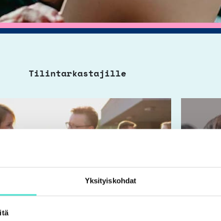
Tilintarkastajille
Yksityiskohdat
itä