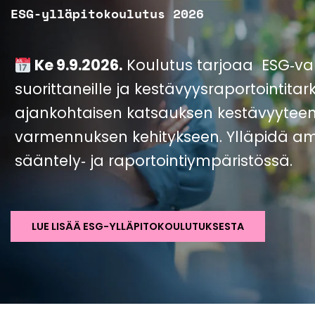
ESG-ylläpitokoulutus 2026
Ke 9.9.2026.
Koulutus tarjoaa ESG‑v
suorittaneille ja kestävyysraportointitark
ajankohtaisen katsauksen kestävyyteen l
varmennuksen kehitykseen. Ylläpidä a
sääntely‑ ja raportointiympäristössä.
LUE LISÄÄ ESG-YLLÄPITOKOULUTUKSESTA