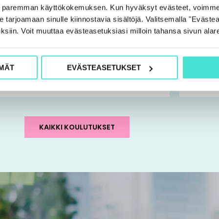
e paremman käyttökokemuksen. Kun hyväksyt evästeet, voimme
lintarkastaja | Koulutus
Tilintark
tarjoamaan sinulle kiinnostavia sisältöjä. Valitsemalla "Evästea
esäpäivät 2026
K2/2026
ksiin. Voit muuttaa evästeasetuksiasi milloin tahansa sivun alar
koulutu
VALITSE VAIHTOEHDOISTA
690,0
MÄT
EVÄSTEASETUKSET
VALIT
KAIKKI KOULUTUKSET