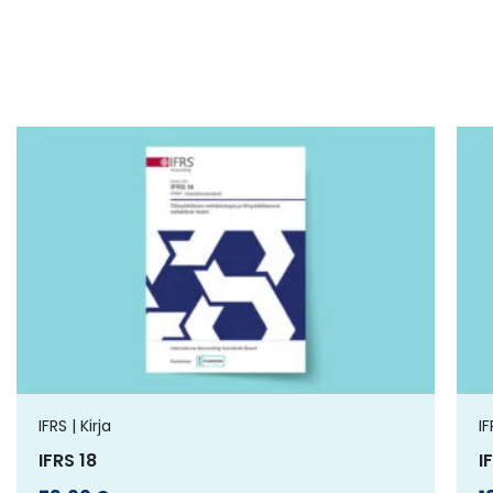
Tällä
tuotteella
on
useampi
muunnelma.
Voit
tehdä
valinnat
tuotteen
IFRS | Kirja
IF
sivulla.
IFRS 18
I