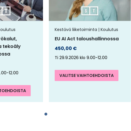
muunnelma.
muun
Voit
Voit
tehdä
tehd
Koulutus
Kestävä liiketoiminta | Koulutus
valinnat
vali
yökalut,
EU AI Act taloushallinnossa
tuotteen
tuot
a tekoäly
450,00
€
sivulla.
sivull
nossa
Ti 29.9.2026 klo 9.00-12.00
9.00-12.00
VALITSE VAIHTOEHDOISTA
HTOEHDOISTA