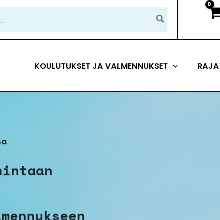
KOULUTUKSET JA VALMENNUKSET
RAJA
sa
hintaan
!
lmennukseen