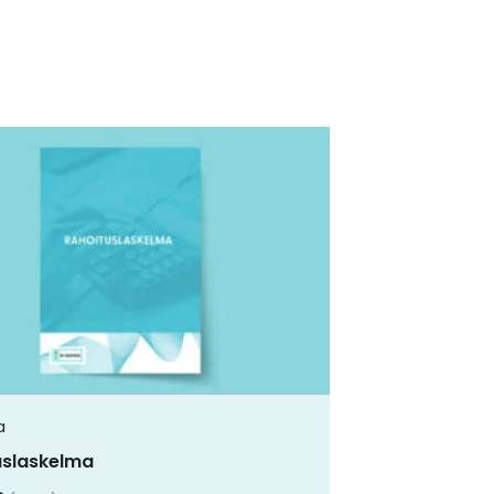
a
uslaskelma