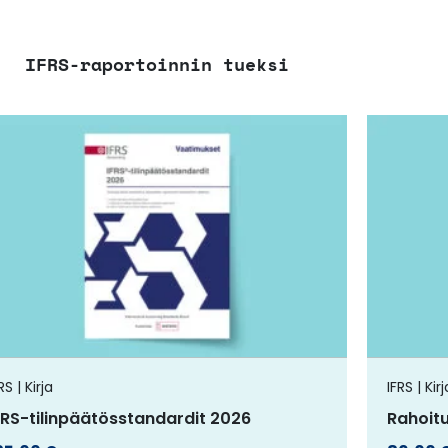
IFRS-raportoinnin tueksi
Tällä
tuotteella
on
useampi
muunnelma.
Voit
tehdä
valinnat
tuotteen
RS | Kirja
IFRS | Kirj
sivulla.
FRS-tilinpäätösstandardit 2026
Rahoit