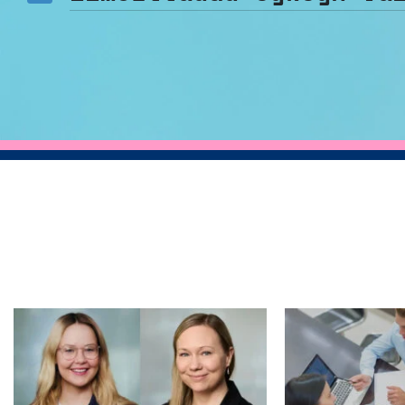
Tällä
tuotteella
on
useampi