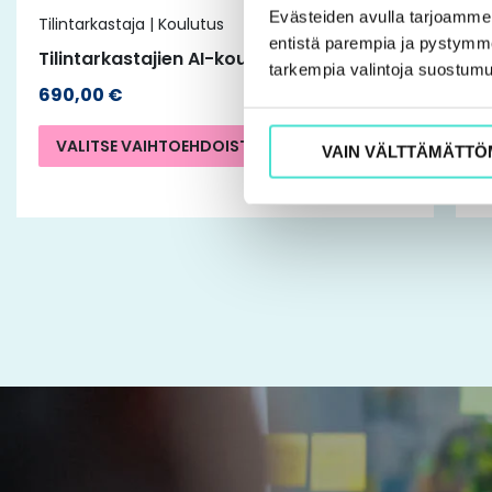
Evästeiden avulla tarjoamm
Tilintarkastaja | Koulutus
Ti
sivulla.
entistä parempia ja pystymme 
Tilintarkastajien AI-koulutuskiertue
K
tarkempia valintoja suostumu
690,00
€
VALITSE VAIHTOEHDOISTA
VAIN VÄLTTÄMÄTTÖ