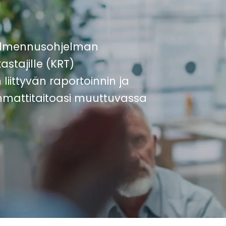
almennusohjelman
astajille (KRT)
iittyvän raportoinnin ja
mmattitaitoasi muuttuvassa