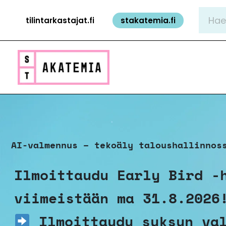
Siirry
Hae:
tilintarkastajat.fi
stakatemia.fi
sisältöön
AI-valmennus – tekoäly taloushallinnos
Ilmoittaudu Early Bird -
viimeistään ma 31.8.2026
Ilmoittaudu syksyn va