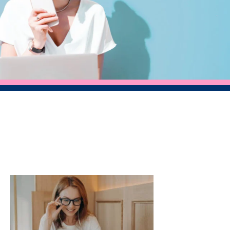
Tällä
eella
tuotteella
on
ampi
useampi