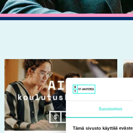
Tällä
tuotteella
on
useampi
muunnelma.
Voit
Suostumus
tehdä
valinnat
Tämä sivusto käyttää eväste
tuotteen