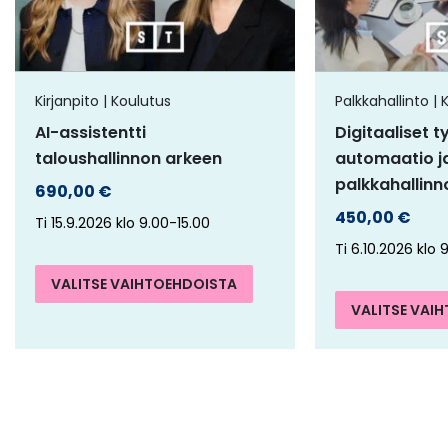
muunnelma.
Voit
tehdä
Kirjanpito | Koulutus
Palkkahallinto | 
valinnat
AI-assistentti
Digitaaliset t
tuotteen
taloushallinnon arkeen
automaatio j
sivulla.
palkkahallin
690,00
€
450,00
€
Ti 15.9.2026 klo 9.00-15.00
Ti 6.10.2026 klo 
VALITSE VAIHTOEHDOISTA
VALITSE VAI