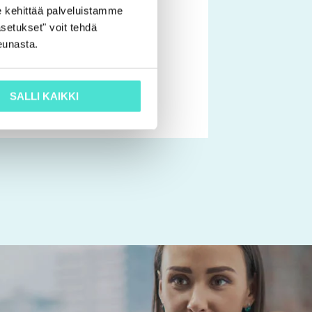
 kehittää palveluistamme
astaja | Koulutus
sivulla.
setukset" voit tehdä
 | Tilintarkastajien
eunasta.
skiertue
0
€
SALLI KAIKKI
SE VAIHTOEHDOISTA