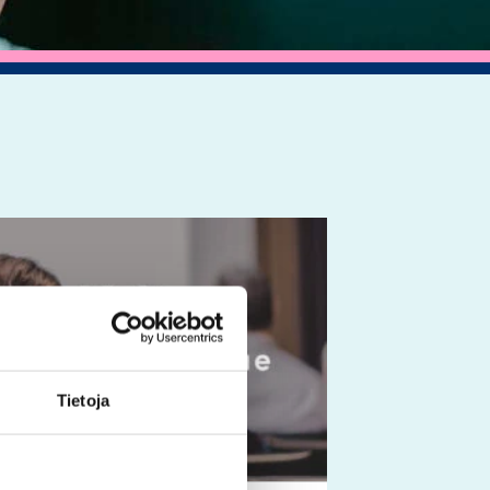
Tällä
tuotteella
on
useampi
muunnelma.
Voit
Tietoja
tehdä
valinnat
tuotteen