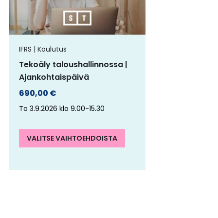
nelma.
muunnelma.
Voit
ä
tehdä
IFRS | Koulutus
nnat
valinnat
Tekoäly taloushallinnossa |
teen
tuotteen
Ajankohtaispäivä
a.
sivulla.
690,00
€
To 3.9.2026 klo 9.00-15.30
VALITSE VAIHTOEHDOISTA