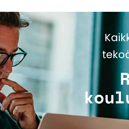
Kaik
teko
koul