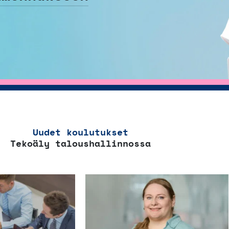
Uudet koulutukset
Tekoäly taloushallinnossa
Tällä
Tällä
tuotteella
tuott
on
on
useampi
use