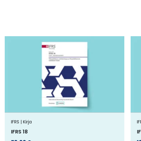
Tällä
tuotteella
on
useampi
muunnelma.
Voit
tehdä
valinnat
tuotteen
IFRS | Kirja
IF
sivulla.
IFRS 18
I