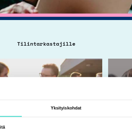
Tilintarkastajille
Yksityiskohdat
itä