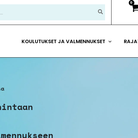
KOULUTUKSET JA VALMENNUKSET
RAJA
sa
hintaan
!
lmennukseen