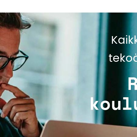
Kaik
teko
koul