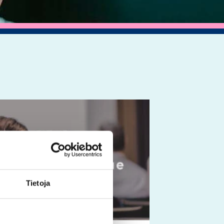
Tällä
tuotteella
on
useampi
muunnelma.
Voit
Tietoja
tehdä
valinnat
tuotteen