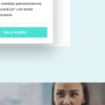
 kehittää palveluistamme
astaja | Koulutus
sivulla.
setukset" voit tehdä
 | Tilintarkastajien
eunasta.
skiertue
0
€
SALLI KAIKKI
SE VAIHTOEHDOISTA