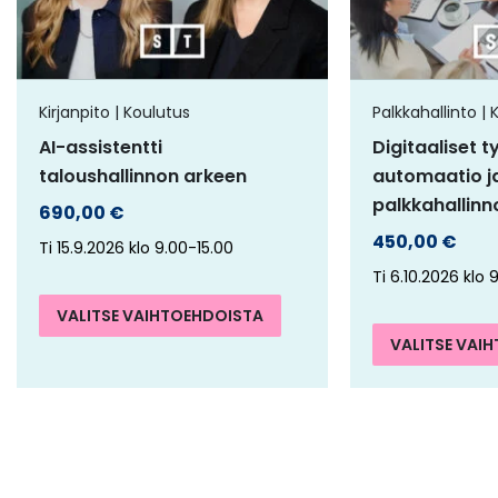
muunnelma.
Voit
tehdä
Kirjanpito | Koulutus
Palkkahallinto | 
valinnat
AI-assistentti
Digitaaliset t
tuotteen
taloushallinnon arkeen
automaatio j
sivulla.
palkkahallin
690,00
€
450,00
€
Ti 15.9.2026 klo 9.00-15.00
Ti 6.10.2026 klo 
VALITSE VAIHTOEHDOISTA
VALITSE VAI