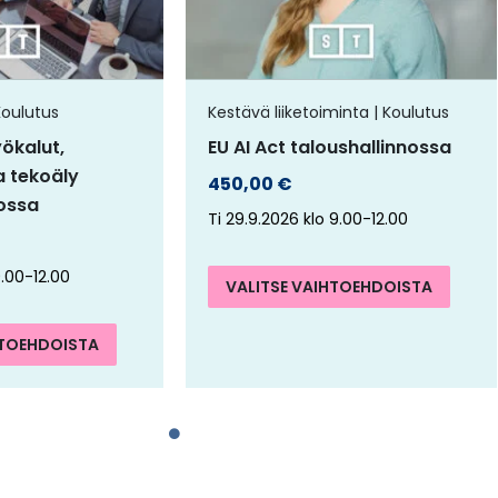
muunnelma.
muun
Voit
Voit
tehdä
tehd
Koulutus
Kestävä liiketoiminta | Koulutus
valinnat
vali
yökalut,
EU AI Act taloushallinnossa
tuotteen
tuot
a tekoäly
450,00
€
sivulla.
sivull
nossa
Ti 29.9.2026 klo 9.00-12.00
9.00-12.00
VALITSE VAIHTOEHDOISTA
HTOEHDOISTA