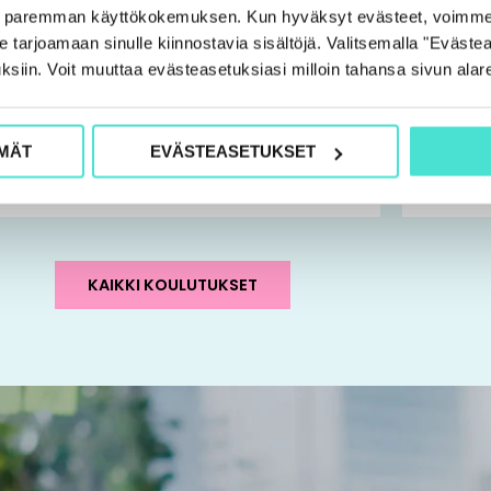
e paremman käyttökokemuksen. Kun hyväksyt evästeet, voimme
lintarkastaja | Koulutus
Tilintark
tarjoamaan sinulle kiinnostavia sisältöjä. Valitsemalla "Evästea
esäpäivät 2026
K2/2026
ksiin. Voit muuttaa evästeasetuksiasi milloin tahansa sivun alar
koulutu
VALITSE VAIHTOEHDOISTA
690,0
MÄT
EVÄSTEASETUKSET
VALIT
KAIKKI KOULUTUKSET