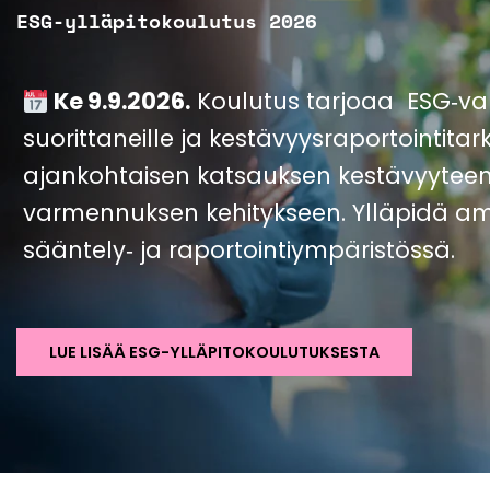
ESG-ylläpitokoulutus 2026
Ke 9.9.2026.
Koulutus tarjoaa ESG‑v
suorittaneille ja kestävyysraportointitark
ajankohtaisen katsauksen kestävyyteen l
varmennuksen kehitykseen. Ylläpidä a
sääntely‑ ja raportointiympäristössä.
LUE LISÄÄ ESG-YLLÄPITOKOULUTUKSESTA