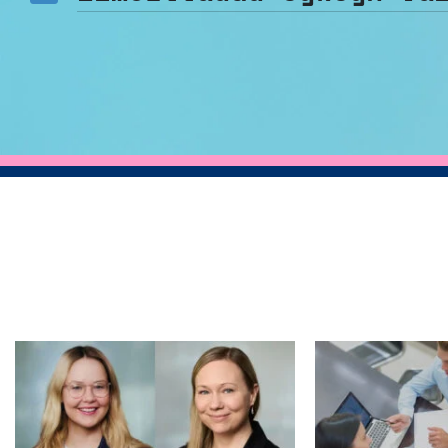
Tällä
tuotteella
on
useampi