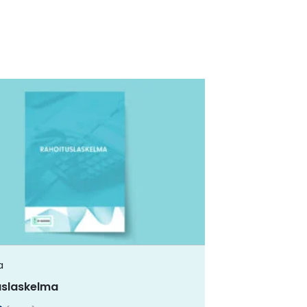
a
uslaskelma