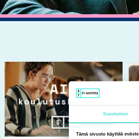
Tällä
tuotteella
on
useampi
muunnelma.
Voit
Suostumus
tehdä
valinnat
Tämä sivusto käyttää eväste
tuotteen