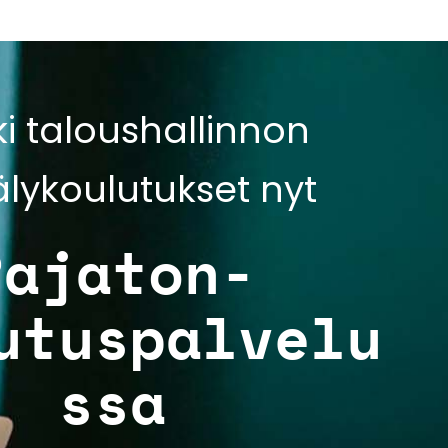
ki taloushallinnon
älykoulutukset nyt
Rajaton-
utuspalvelu
ssa