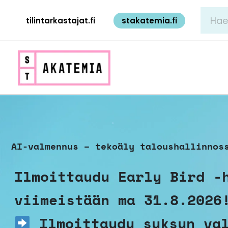
Siirry
Hae:
tilintarkastajat.fi
stakatemia.fi
sisältöön
AI-valmennus – tekoäly taloushallinnos
Ilmoittaudu Early Bird -
viimeistään ma 31.8.2026
Ilmoittaudu syksyn va