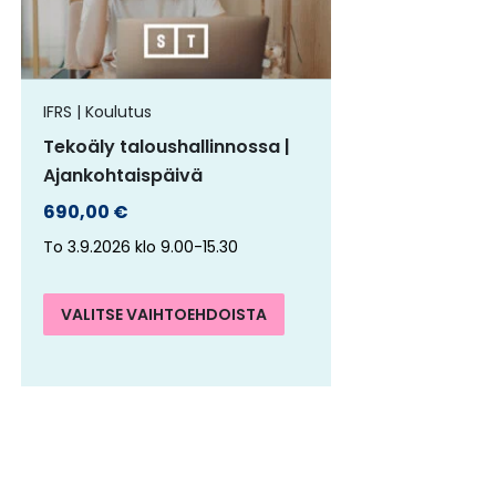
nelma.
muunnelma.
Voit
ä
tehdä
IFRS | Koulutus
nnat
valinnat
Tekoäly taloushallinnossa |
teen
tuotteen
Ajankohtaispäivä
a.
sivulla.
690,00
€
To 3.9.2026 klo 9.00-15.30
VALITSE VAIHTOEHDOISTA