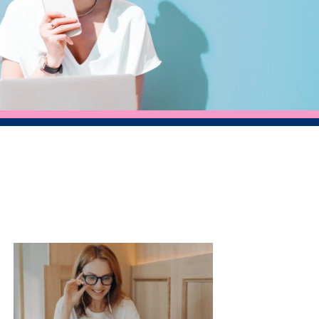
Tällä
eella
tuotteella
on
ampi
useampi