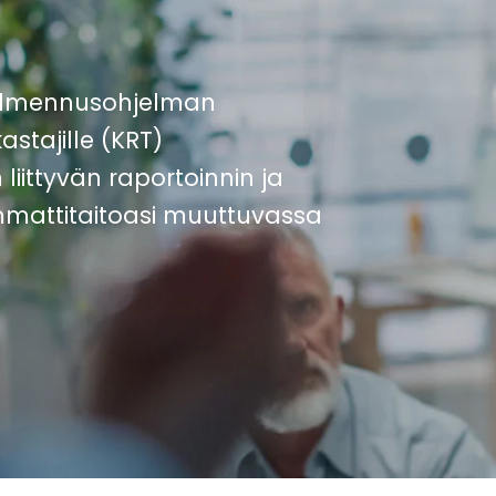
almennusohjelman
astajille (KRT)
iittyvän raportoinnin ja
mmattitaitoasi muuttuvassa