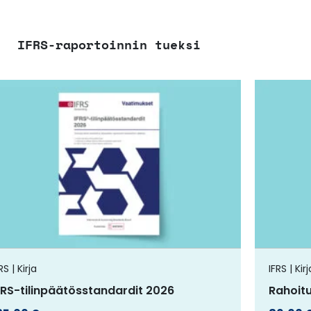
IFRS-raportoinnin tueksi
Tällä
tuotteella
on
useampi
muunnelma.
Voit
tehdä
valinnat
tuotteen
RS | Kirja
IFRS | Kirj
sivulla.
FRS-tilinpäätösstandardit 2026
Rahoit