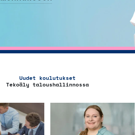
Uudet koulutukset
Tekoäly taloushallinnossa
Tällä
Tällä
tuotteella
tuott
on
on
useampi
use