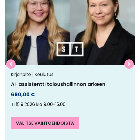
on
useampi
muunnelma.
Voit
tehdä
valinnat
tuotteen
sivulla.
Kirjanpito | Koulutus
AI-assistentti taloushallinnon arkeen
690,00
€
Ti 15.9.2026 klo 9.00-15.00
VALITSE VAIHTOEHDOISTA