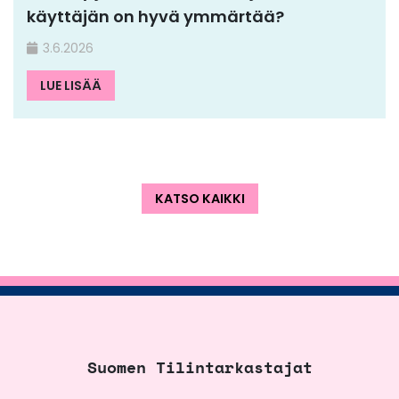
käyttäjän on hyvä ymmärtää?
3.6.2026
LUE LISÄÄ
KATSO KAIKKI
Suomen Tilintarkastajat