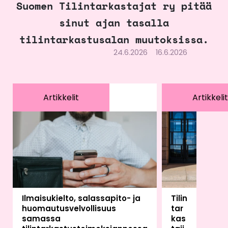
Suomen Tilintarkastajat ry pitää
sinut ajan tasalla
tilintarkastusalan muutoksissa.
24.6.2026
16.6.2026
Artikkelit
Artikkelit
Ilmaisukielto, salassapito- ja
Tilin
huomautusvelvollisuus
tar
samassa
kas