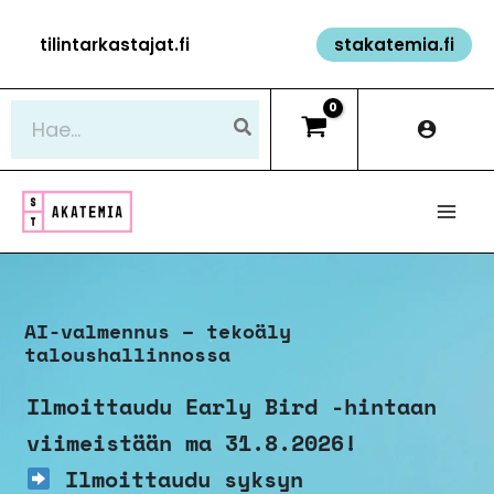
Siirry
tilintarkastajat.fi
stakatemia.fi
sisältöön
Hae:
AI-valmennus – tekoäly
taloushallinnossa
Ilmoittaudu Early Bird -hintaan
viimeistään ma 31.8.2026!
Ilmoittaudu syksyn