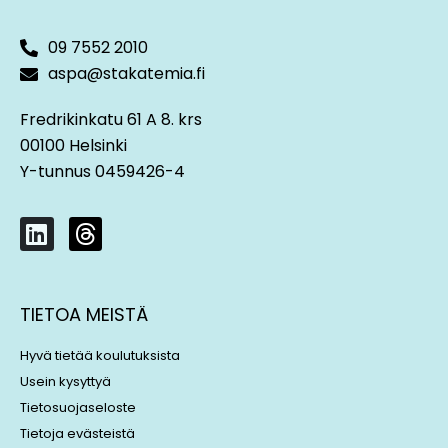
09 7552 2010
aspa@stakatemia.fi
Fredrikinkatu 61 A 8. krs
00100 Helsinki
Y-tunnus 0459426-4
L
T
i
h
n
r
k
e
TIETOA MEISTÄ
e
a
d
d
Hyvä tietää koulutuksista
i
s
Usein kysyttyä
n
Tietosuojaseloste
Tietoja evästeistä