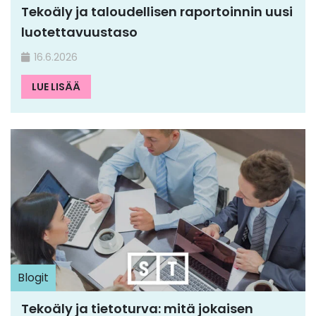
Tekoäly ja taloudellisen raportoinnin uusi
luotettavuustaso
16.6.2026
LUE LISÄÄ
Blogit
Tekoäly ja tietoturva: mitä jokaisen