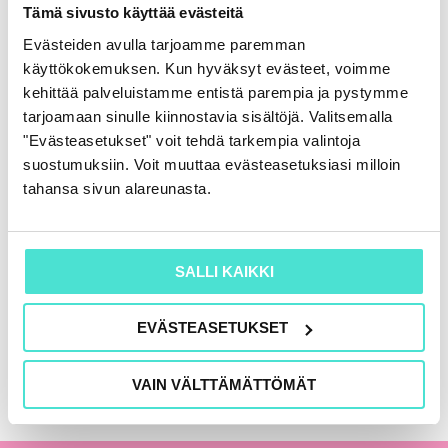
Rahoituslaskelma
Tämä sivusto käyttää evästeitä
86,00
€
(+ alv)
Evästeiden avulla tarjoamme paremman
käyttökokemuksen. Kun hyväksyt evästeet, voimme
LISÄÄ OSTOSKORIIN
kehittää palveluistamme entistä parempia ja pystymme
tarjoamaan sinulle kiinnostavia sisältöjä. Valitsemalla
"Evästeasetukset" voit tehdä tarkempia valintoja
suostumuksiin. Voit muuttaa evästeasetuksiasi milloin
KAIKKI KIRJAT
tahansa sivun alareunasta.
SALLI KAIKKI
EVÄSTEASETUKSET
VAIN VÄLTTÄMÄTTÖMÄT