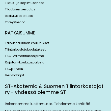
Tilaus- ja sopimusehdot
Tilauksen peruutus
Laskutusosoitteet
Yhteystiedot
RATKAISUMME
Taloushallinnon koulutukset
Tilintarkastajakoulutukset
ESG-valmennusohjelma
Rajaton-koulutuspalvelu
ESGpalvelu
Verkkokirjat
ST-Akatemia & Suomen Tilintarkastajat
ry - yhdessä olemme ST
Rakennamme luottamusta. Tahdomme kehittää