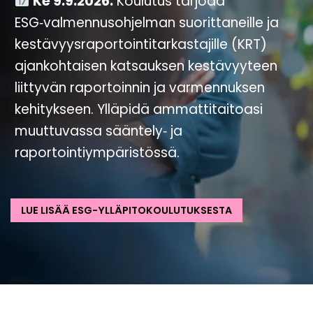
Ke 9.9.2026.
Koulutus tarjoaa
ESG‑valmennusohjelman suorittaneille ja
kestävyysraportointitarkastajille (KRT)
ajankohtaisen katsauksen kestävyyteen
liittyvän raportoinnin ja varmennuksen
kehitykseen. Ylläpidä ammattitaitoasi
muuttuvassa sääntely‑ ja
raportointiympäristössä.
LUE LISÄÄ ESG-YLLÄPITOKOULUTUKSESTA