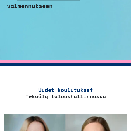
valmennukseen
Uudet koulutukset
Tekoäly taloushallinnossa
Tällä
tuotteella