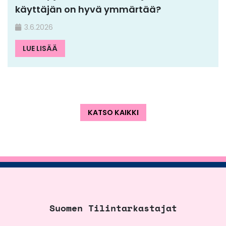
käyttäjän on hyvä ymmärtää?
3.6.2026
LUE LISÄÄ
KATSO KAIKKI
Suomen Tilintarkastajat