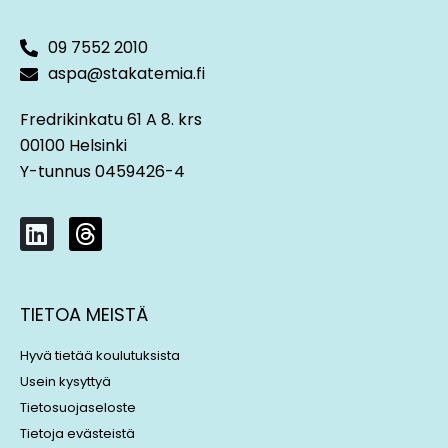
09 7552 2010
aspa@stakatemia.fi
Fredrikinkatu 61 A 8. krs
00100 Helsinki
Y-tunnus 0459426-4
L
T
i
h
n
r
k
e
TIETOA MEISTÄ
e
a
d
d
Hyvä tietää koulutuksista
i
s
Usein kysyttyä
n
Tietosuojaseloste
Tietoja evästeistä