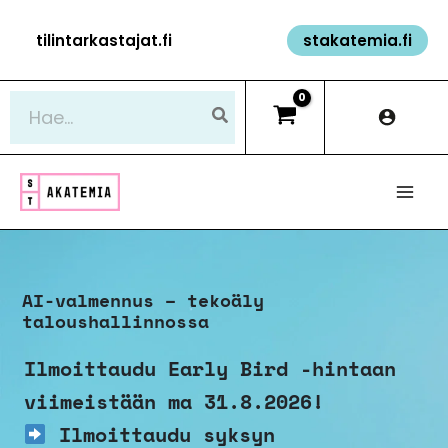
Siirry
tilintarkastajat.fi
stakatemia.fi
sisältöön
Hae:
AI-valmennus – tekoäly
taloushallinnossa
Ilmoittaudu Early Bird -hintaan
viimeistään ma 31.8.2026!
Ilmoittaudu syksyn