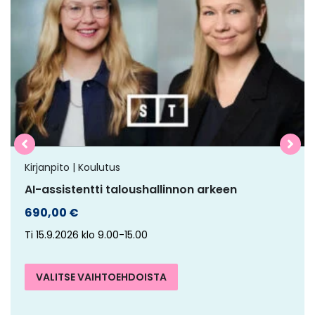
on
useampi
muunnelma.
Voit
tehdä
valinnat
tuotteen
sivulla.
Kirjanpito | Koulutus
AI-assistentti taloushallinnon arkeen
690,00
€
Ti 15.9.2026 klo 9.00-15.00
VALITSE VAIHTOEHDOISTA