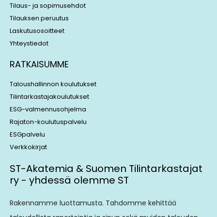
Tilaus- ja sopimusehdot
Tilauksen peruutus
Laskutusosoitteet
Yhteystiedot
RATKAISUMME
Taloushallinnon koulutukset
Tilintarkastajakoulutukset
ESG-valmennusohjelma
Rajaton-koulutuspalvelu
ESGpalvelu
Verkkokirjat
ST-Akatemia & Suomen Tilintarkastajat
ry - yhdessä olemme ST
Rakennamme luottamusta. Tahdomme kehittää