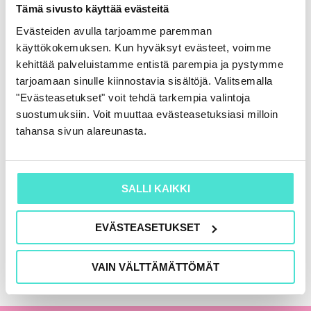
Rahoituslaskelma
Tämä sivusto käyttää evästeitä
86,00
€
(+ alv)
Evästeiden avulla tarjoamme paremman
käyttökokemuksen. Kun hyväksyt evästeet, voimme
LISÄÄ OSTOSKORIIN
kehittää palveluistamme entistä parempia ja pystymme
tarjoamaan sinulle kiinnostavia sisältöjä. Valitsemalla
"Evästeasetukset" voit tehdä tarkempia valintoja
suostumuksiin. Voit muuttaa evästeasetuksiasi milloin
KAIKKI KIRJAT
tahansa sivun alareunasta.
SALLI KAIKKI
EVÄSTEASETUKSET
VAIN VÄLTTÄMÄTTÖMÄT