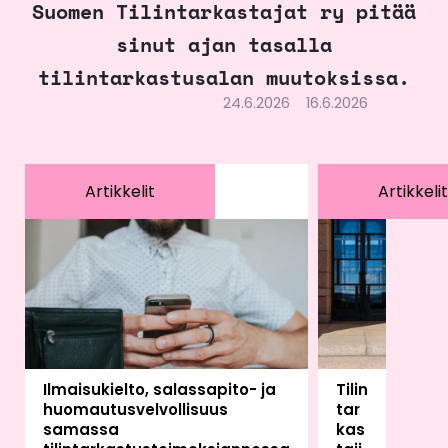
Suomen Tilintarkastajat ry pitää
sinut ajan tasalla
tilintarkastusalan muutoksissa.
24.6.2026
16.6.2026
Artikkelit
Artikkelit
Ilmaisukielto, salassapito- ja
Tilin
huomautusvelvollisuus
tar
samassa
kas