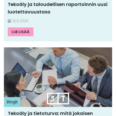
Tekoäly ja taloudellisen raportoinnin uusi
luotettavuustaso
16.6.2026
LUE LISÄÄ
Blogit
Tekoäly ja tietoturva: mitä jokaisen