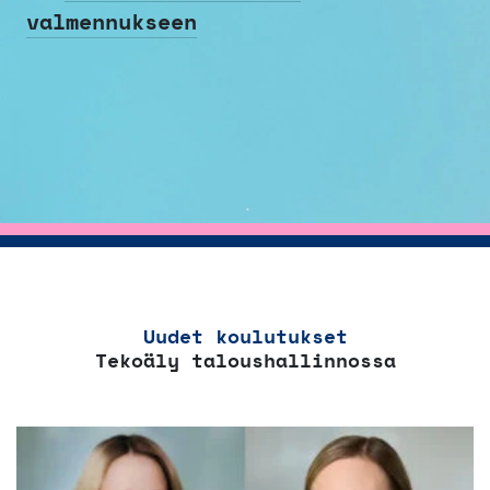
valmennukseen
Uudet koulutukset
Tekoäly taloushallinnossa
Tällä
tuotteella