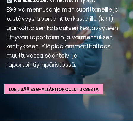
Ke 9.9.2026.
Koulutus tarjoaa
ESG‑valmennusohjelman suorittaneille ja
kestävyysraportointitarkastajille (KRT)
ajankohtaisen katsauksen kestävyyteen
liittyvän raportoinnin ja varmennuksen
kehitykseen. Ylläpidä ammattitaitoasi
muuttuvassa sääntely‑ ja
raportointiympäristössä.
LUE LISÄÄ ESG-YLLÄPITOKOULUTUKSESTA