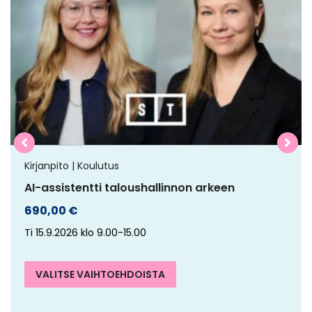
on
useampi
muunnelma.
Voit
tehdä
valinnat
tuotteen
sivulla.
Kirjanpito | Koulutus
AI-assistentti taloushallinnon arkeen
690,00
€
Ti 15.9.2026 klo 9.00-15.00
VALITSE VAIHTOEHDOISTA