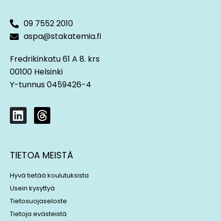
09 7552 2010
aspa@stakatemia.fi
Fredrikinkatu 61 A 8. krs
00100 Helsinki
Y-tunnus 0459426-4
L
T
i
h
n
r
k
e
TIETOA MEISTÄ
e
a
d
d
Hyvä tietää koulutuksista
i
s
Usein kysyttyä
n
Tietosuojaseloste
Tietoja evästeistä