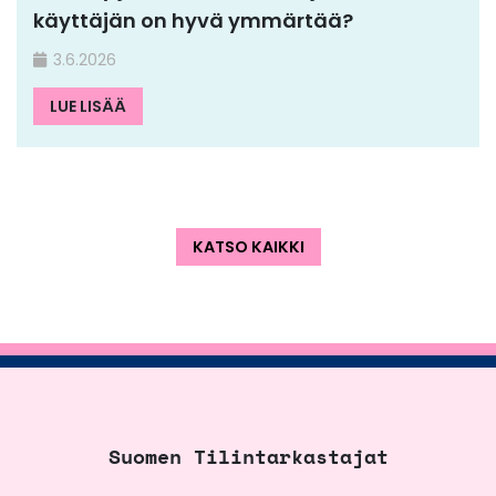
käyttäjän on hyvä ymmärtää?
3.6.2026
LUE LISÄÄ
KATSO KAIKKI
Suomen Tilintarkastajat