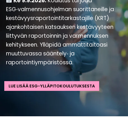
Ke 9.9.2026.
Koulutus tarjoaa
ESG‑valmennusohjelman suorittaneille ja
kestävyysraportointitarkastajille (KRT)
ajankohtaisen katsauksen kestävyyteen
liittyvän raportoinnin ja varmennuksen
kehitykseen. Ylläpidä ammattitaitoasi
muuttuvassa sääntely‑ ja
raportointiympäristössä.
LUE LISÄÄ ESG-YLLÄPITOKOULUTUKSESTA