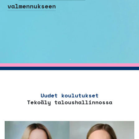
valmennukseen
Uudet koulutukset
Tekoäly taloushallinnossa
Tällä
tuotteella