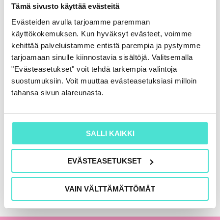
Rahoituslaskelma
Tämä sivusto käyttää evästeitä
86,00
€
(+ alv)
Evästeiden avulla tarjoamme paremman
käyttökokemuksen. Kun hyväksyt evästeet, voimme
LISÄÄ OSTOSKORIIN
kehittää palveluistamme entistä parempia ja pystymme
tarjoamaan sinulle kiinnostavia sisältöjä. Valitsemalla
"Evästeasetukset" voit tehdä tarkempia valintoja
suostumuksiin. Voit muuttaa evästeasetuksiasi milloin
KAIKKI KIRJAT
tahansa sivun alareunasta.
SALLI KAIKKI
EVÄSTEASETUKSET
VAIN VÄLTTÄMÄTTÖMÄT