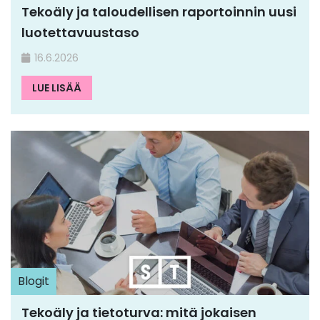
Tekoäly ja taloudellisen raportoinnin uusi
luotettavuustaso
16.6.2026
LUE LISÄÄ
Blogit
Tekoäly ja tietoturva: mitä jokaisen