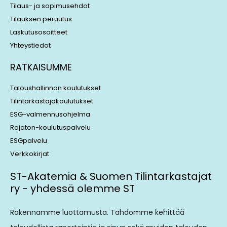
Tilaus- ja sopimusehdot
Tilauksen peruutus
Laskutusosoitteet
Yhteystiedot
RATKAISUMME
Taloushallinnon koulutukset
Tilintarkastajakoulutukset
ESG-valmennusohjelma
Rajaton-koulutuspalvelu
ESGpalvelu
Verkkokirjat
ST-Akatemia & Suomen Tilintarkastajat
ry - yhdessä olemme ST
Rakennamme luottamusta. Tahdomme kehittää