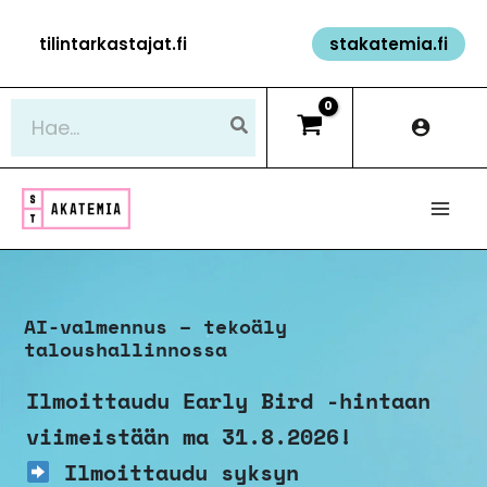
Siirry
tilintarkastajat.fi
stakatemia.fi
sisältöön
Hae:
AI-valmennus – tekoäly
taloushallinnossa
Ilmoittaudu Early Bird -hintaan
viimeistään ma 31.8.2026!
Ilmoittaudu syksyn