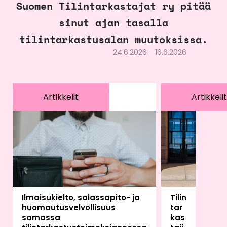
Suomen Tilintarkastajat ry pitää
sinut ajan tasalla
tilintarkastusalan muutoksissa.
24.6.2026
16.6.2026
Artikkelit
Artikkelit
Ilmaisukielto, salassapito- ja
Tilin
huomautusvelvollisuus
tar
samassa
kas