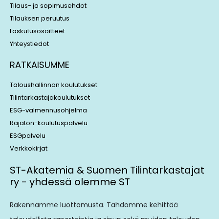
Tilaus- ja sopimusehdot
Tilauksen peruutus
Laskutusosoitteet
Yhteystiedot
RATKAISUMME
Taloushallinnon koulutukset
Tilintarkastajakoulutukset
ESG-valmennusohjelma
Rajaton-koulutuspalvelu
ESGpalvelu
Verkkokirjat
ST-Akatemia & Suomen Tilintarkastajat
ry - yhdessä olemme ST
Rakennamme luottamusta. Tahdomme kehittää