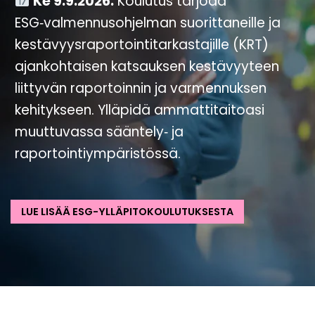
Ke 9.9.2026.
Koulutus tarjoaa
ESG‑valmennusohjelman suorittaneille ja
kestävyysraportointitarkastajille (KRT)
ajankohtaisen katsauksen kestävyyteen
liittyvän raportoinnin ja varmennuksen
kehitykseen. Ylläpidä ammattitaitoasi
muuttuvassa sääntely‑ ja
raportointiympäristössä.
LUE LISÄÄ ESG-YLLÄPITOKOULUTUKSESTA