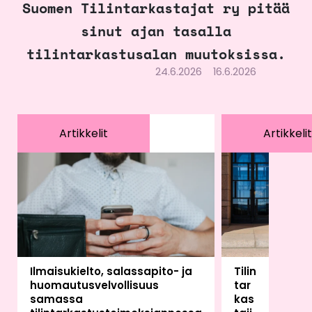
Suomen Tilintarkastajat ry pitää
sinut ajan tasalla
tilintarkastusalan muutoksissa.
24.6.2026
16.6.2026
Artikkelit
Artikkelit
Ilmaisukielto, salassapito- ja
Tilin
huomautusvelvollisuus
tar
samassa
kas