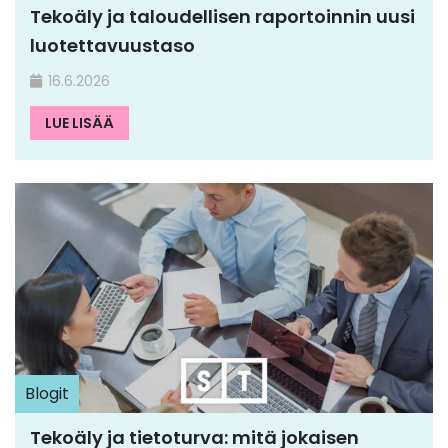
Tekoäly ja taloudellisen raportoinnin uusi
luotettavuustaso
16.6.2026
LUE LISÄÄ
Blogit
Tekoäly ja tietoturva: mitä jokaisen