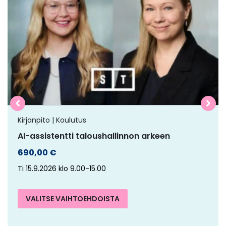
on
useampi
muunnelma.
Voit
tehdä
valinnat
tuotteen
sivulla.
Kirjanpito | Koulutus
AI-assistentti taloushallinnon arkeen
690,00
€
Ti 15.9.2026 klo 9.00-15.00
VALITSE VAIHTOEHDOISTA