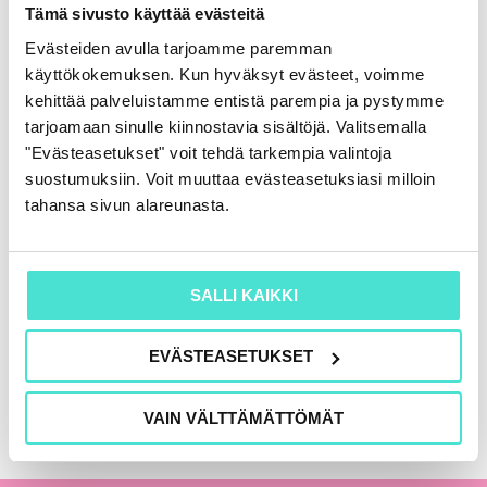
Rahoituslaskelma
Tämä sivusto käyttää evästeitä
86,00
€
(+ alv)
Evästeiden avulla tarjoamme paremman
käyttökokemuksen. Kun hyväksyt evästeet, voimme
LISÄÄ OSTOSKORIIN
kehittää palveluistamme entistä parempia ja pystymme
tarjoamaan sinulle kiinnostavia sisältöjä. Valitsemalla
"Evästeasetukset" voit tehdä tarkempia valintoja
suostumuksiin. Voit muuttaa evästeasetuksiasi milloin
KAIKKI KIRJAT
tahansa sivun alareunasta.
SALLI KAIKKI
EVÄSTEASETUKSET
VAIN VÄLTTÄMÄTTÖMÄT