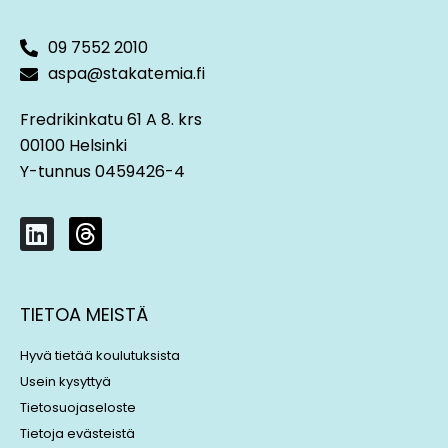
09 7552 2010
aspa@stakatemia.fi
Fredrikinkatu 61 A 8. krs
00100 Helsinki
Y-tunnus 0459426-4
L
T
i
h
n
r
k
e
TIETOA MEISTÄ
e
a
d
d
Hyvä tietää koulutuksista
i
s
Usein kysyttyä
n
Tietosuojaseloste
Tietoja evästeistä