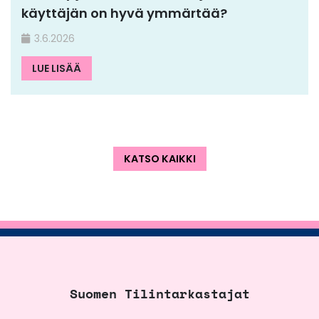
käyttäjän on hyvä ymmärtää?
3.6.2026
LUE LISÄÄ
KATSO KAIKKI
Suomen Tilintarkastajat