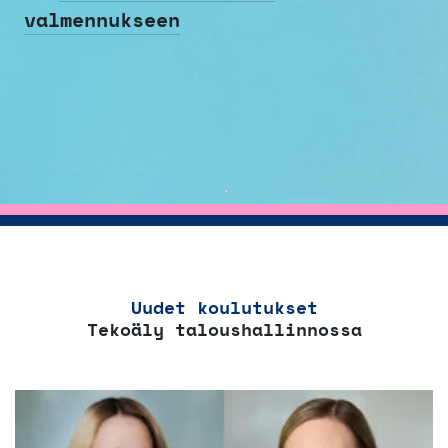
valmennukseen
Uudet koulutukset
Tekoäly taloushallinnossa
Tällä
tuotteella