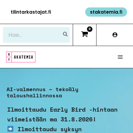
Siirry
tilintarkastajat.fi
stakatemia.fi
sisältöön
Hae:
AI-valmennus – tekoäly
taloushallinnossa
Ilmoittaudu Early Bird -hintaan
viimeistään ma 31.8.2026!
Ilmoittaudu syksyn