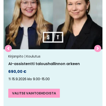
on
useampi
muunnelma.
Voit
tehdä
valinnat
tuotteen
sivulla.
Kirjanpito | Koulutus
AI-assistentti taloushallinnon arkeen
690,00
€
Ti 15.9.2026 klo 9.00-15.00
VALITSE VAIHTOEHDOISTA