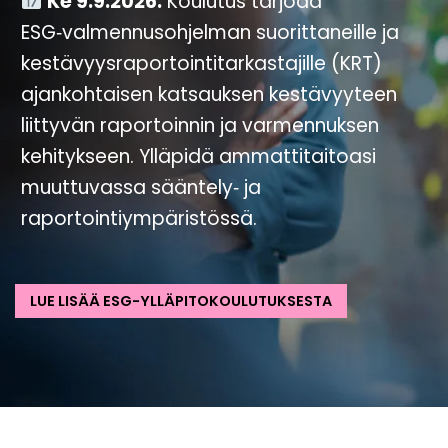
Ke 9.9.2026.
Koulutus tarjoaa
ESG‑valmennusohjelman suorittaneille ja
kestävyysraportointitarkastajille (KRT)
ajankohtaisen katsauksen kestävyyteen
liittyvän raportoinnin ja varmennuksen
kehitykseen. Ylläpidä ammattitaitoasi
muuttuvassa sääntely‑ ja
raportointiympäristössä.
LUE LISÄÄ ESG-YLLÄPITOKOULUTUKSESTA