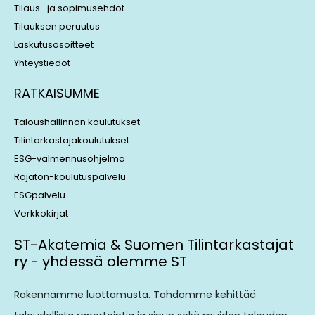
Tilaus- ja sopimusehdot
Tilauksen peruutus
Laskutusosoitteet
Yhteystiedot
RATKAISUMME
Taloushallinnon koulutukset
Tilintarkastajakoulutukset
ESG-valmennusohjelma
Rajaton-koulutuspalvelu
ESGpalvelu
Verkkokirjat
ST-Akatemia & Suomen Tilintarkastajat
ry - yhdessä olemme ST
Rakennamme luottamusta. Tahdomme kehittää