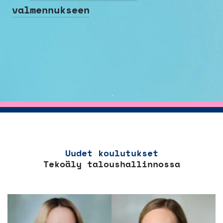
valmennukseen
Uudet koulutukset
Tekoäly taloushallinnossa
Tällä
tuotteella