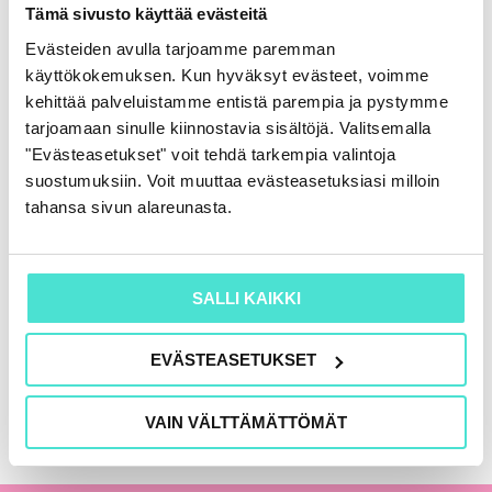
Rahoituslaskelma
Tämä sivusto käyttää evästeitä
86,00
€
(+ alv)
Evästeiden avulla tarjoamme paremman
käyttökokemuksen. Kun hyväksyt evästeet, voimme
LISÄÄ OSTOSKORIIN
kehittää palveluistamme entistä parempia ja pystymme
tarjoamaan sinulle kiinnostavia sisältöjä. Valitsemalla
"Evästeasetukset" voit tehdä tarkempia valintoja
suostumuksiin. Voit muuttaa evästeasetuksiasi milloin
KAIKKI KIRJAT
tahansa sivun alareunasta.
SALLI KAIKKI
EVÄSTEASETUKSET
VAIN VÄLTTÄMÄTTÖMÄT