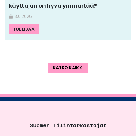
käyttäjän on hyvä ymmärtää?
3.6.2026
LUE LISÄÄ
KATSO KAIKKI
Suomen Tilintarkastajat