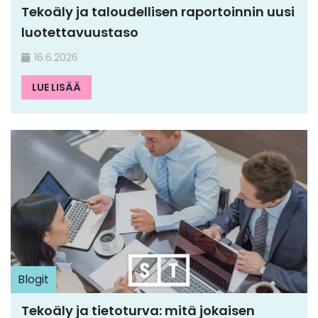
Tekoäly ja taloudellisen raportoinnin uusi
luotettavuustaso
16.6.2026
LUE LISÄÄ
Blogit
Tekoäly ja tietoturva: mitä jokaisen