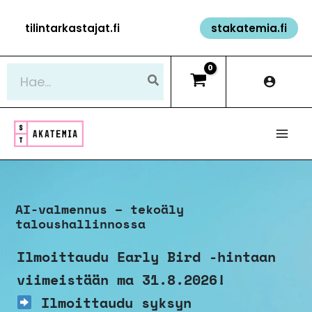
Siirry
tilintarkastajat.fi
stakatemia.fi
sisältöön
Hae:
AI-valmennus – tekoäly
taloushallinnossa
Ilmoittaudu Early Bird -hintaan
viimeistään ma 31.8.2026!
Ilmoittaudu syksyn