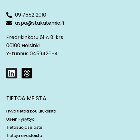
09 7552 2010
aspa@stakatemia.fi
Fredrikinkatu 61 A 8. krs
00100 Helsinki
Y-tunnus 0459426-4
L
T
i
h
n
r
k
e
TIETOA MEISTÄ
e
a
d
d
Hyvä tietää koulutuksista
i
s
Usein kysyttyä
n
Tietosuojaseloste
Tietoja evästeistä