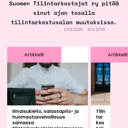
Suomen Tilintarkastajat ry pitää
sinut ajan tasalla
tilintarkastusalan muutoksissa.
24.6.2026
16.6.2026
Artikkelit
Artikkelit
Ilmaisukielto, salassapito- ja
Tilin
huomautusvelvollisuus
tar
samassa
kas