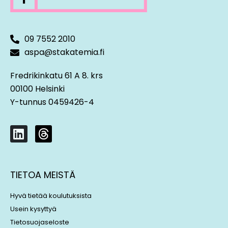
09 7552 2010
aspa@stakatemia.fi
Fredrikinkatu 61 A 8. krs
00100 Helsinki
Y-tunnus 0459426-4
L
T
i
h
n
r
k
e
TIETOA MEISTÄ
e
a
d
d
Hyvä tietää koulutuksista
i
s
Usein kysyttyä
n
Tietosuojaseloste