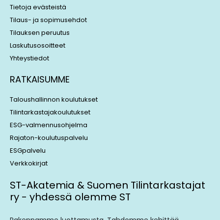
Tietoja evästeistä
Tilaus- ja sopimusehdot
Tilauksen peruutus
Laskutusosoitteet
Yhteystiedot
RATKAISUMME
Taloushallinnon koulutukset
Tilintarkastajakoulutukset
ESG-valmennusohjelma
Rajaton-koulutuspalvelu
ESGpalvelu
Verkkokirjat
ST-Akatemia & Suomen Tilintarkastajat
ry - yhdessä olemme ST
Rakennamme luottamusta. Tahdomme kehittää