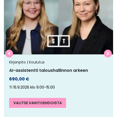
on
useampi
muunnelma.
Voit
tehdä
valinnat
tuotteen
sivulla.
Kirjanpito | Koulutus
AI-assistentti taloushallinnon arkeen
690,00
€
Ti 15.9.2026 klo 9.00-15.00
VALITSE VAIHTOEHDOISTA