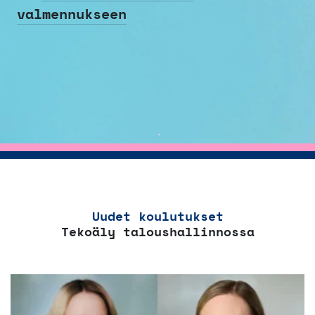
valmennukseen
Uudet koulutukset
Tekoäly taloushallinnossa
Tällä
tuotteella