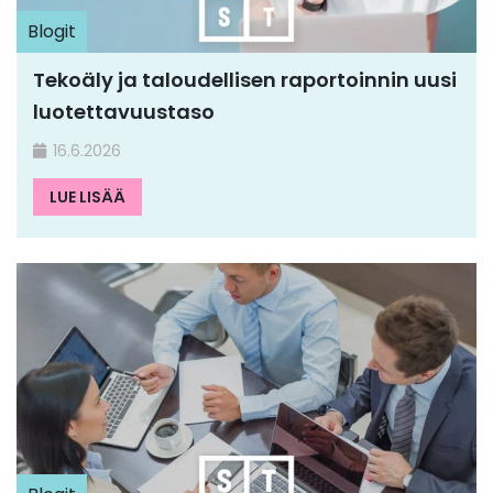
Blogit
Tekoäly ja taloudellisen raportoinnin uusi
luotettavuustaso
16.6.2026
LUE LISÄÄ