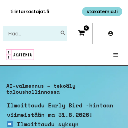
Siirry
tilintarkastajat.fi
stakatemia.fi
sisältöön
Hae:
AI-valmennus – tekoäly
taloushallinnossa
Ilmoittaudu Early Bird -hintaan
viimeistään ma 31.8.2026!
Ilmoittaudu syksyn