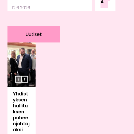
Ä
u
12.6.2026
lain
sää
dän
nön,
Uutiset
valv
onn
an
ja
vira
no
mai
skä
Yhdist
ytä
yksen
ntöj
hallitu
en
ksen
var
puhee
aan.
njohtaj
Sää
aksi