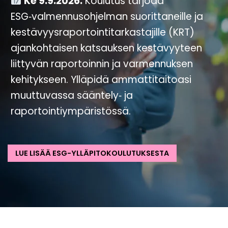
Ke 9.9.2026.
Koulutus tarjoaa
ESG‑valmennusohjelman suorittaneille ja
kestävyysraportointitarkastajille (KRT)
ajankohtaisen katsauksen kestävyyteen
liittyvän raportoinnin ja varmennuksen
kehitykseen. Ylläpidä ammattitaitoasi
muuttuvassa sääntely‑ ja
raportointiympäristössä.
LUE LISÄÄ ESG-YLLÄPITOKOULUTUKSESTA