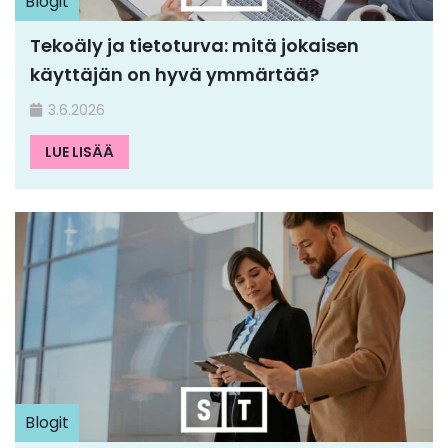
Blogit
Tekoäly ja tietoturva: mitä jokaisen
käyttäjän on hyvä ymmärtää?
3.6.2026
LUE LISÄÄ
Blogit