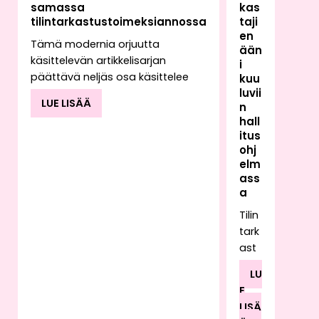
samassa
kas
tilintarkastustoimeksiannossa
taji
en
Tämä modernia orjuutta
ään
käsittelevän artikkelisarjan
i
päättävä neljäs osa käsittelee
kuu
luvii
tilintarkastajan
LUE LISÄÄ
n
toimeksiannossaan mahdollisesti
hall
kohtaavan työvoiman
itus
hyväksikäytön vaikutusta
ohj
tilintarkastajan raportointiin.
elm
Toimeksiantoa suorittaessaan
ass
tilintarkastaja saattaa havaita
a
kyseiselle toimialalle epätyypillisiä
Tilin
käytäntöjä tai poikkeavia
tark
kirjanpidon tapahtumia, joiden
ast
taustalla voi olla esimerkiksi
ajan
työvoiman hyväksikäyttö.
LU
työ
Työvoiman hyväksikäyttöön voi
E
rake
liittyä myös rahanpesua.
LISÄ
ntu