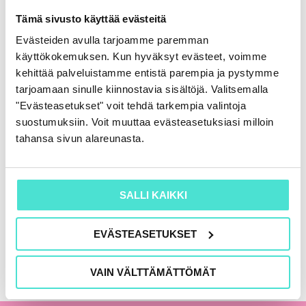
Rahoituslaskelma
Tämä sivusto käyttää evästeitä
86,00
€
(+ alv)
Evästeiden avulla tarjoamme paremman
käyttökokemuksen. Kun hyväksyt evästeet, voimme
LISÄÄ OSTOSKORIIN
kehittää palveluistamme entistä parempia ja pystymme
tarjoamaan sinulle kiinnostavia sisältöjä. Valitsemalla
"Evästeasetukset" voit tehdä tarkempia valintoja
suostumuksiin. Voit muuttaa evästeasetuksiasi milloin
KAIKKI KIRJAT
tahansa sivun alareunasta.
SALLI KAIKKI
EVÄSTEASETUKSET
VAIN VÄLTTÄMÄTTÖMÄT