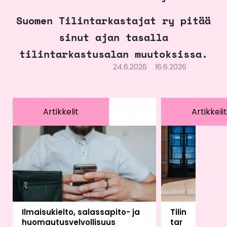
Suomen Tilintarkastajat ry pitää
sinut ajan tasalla
tilintarkastusalan muutoksissa.
24.6.2026
16.6.2026
Artikkelit
Artikkelit
Ilmaisukielto, salassapito- ja
Tilin
huomautusvelvollisuus
tar