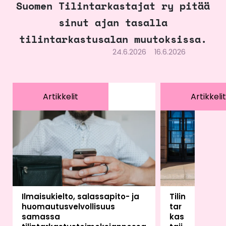
Suomen Tilintarkastajat ry pitää
sinut ajan tasalla
tilintarkastusalan muutoksissa.
24.6.2026
16.6.2026
Artikkelit
Artikkelit
Ilmaisukielto, salassapito- ja
Tilin
huomautusvelvollisuus
tar
samassa
kas