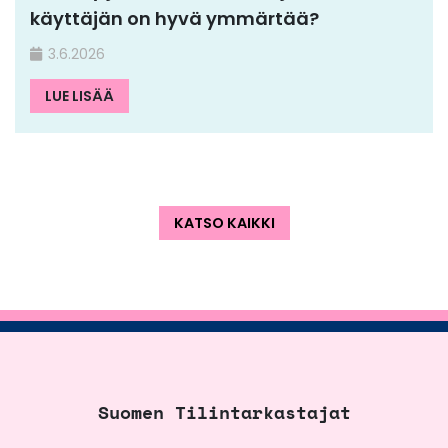
käyttäjän on hyvä ymmärtää?
3.6.2026
LUE LISÄÄ
KATSO KAIKKI
Suomen Tilintarkastajat