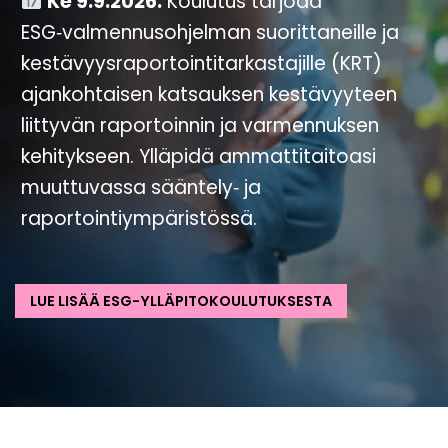
Ke 9.9.2026.
Koulutus tarjoaa
ESG‑valmennusohjelman suorittaneille ja
kestävyysraportointitarkastajille (KRT)
ajankohtaisen katsauksen kestävyyteen
liittyvän raportoinnin ja varmennuksen
kehitykseen. Ylläpidä ammattitaitoasi
muuttuvassa sääntely‑ ja
raportointiympäristössä.
LUE LISÄÄ ESG-YLLÄPITOKOULUTUKSESTA