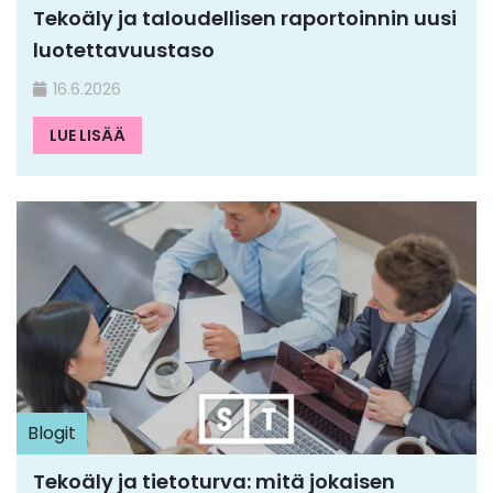
Tekoäly ja taloudellisen raportoinnin uusi
luotettavuustaso
16.6.2026
LUE LISÄÄ
Blogit
Tekoäly ja tietoturva: mitä jokaisen