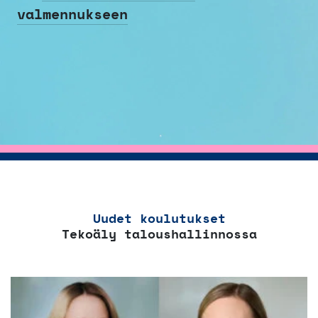
valmennukseen
Uudet koulutukset
Tekoäly taloushallinnossa
Tällä
tuotteella