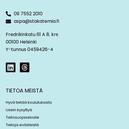
09 7552 2010
aspa@stakatemia.fi
Fredrikinkatu 61 A 8. krs
00100 Helsinki
Y-tunnus 0459426-4
L
T
i
h
n
r
k
e
TIETOA MEISTÄ
e
a
d
d
Hyvä tietää koulutuksista
i
s
Usein kysyttyä
n
Tietosuojaseloste
Tietoja evästeistä