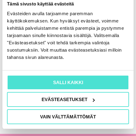
Rahoituslaskelma
Tämä sivusto käyttää evästeitä
86,00
€
(+ alv)
Evästeiden avulla tarjoamme paremman
käyttökokemuksen. Kun hyväksyt evästeet, voimme
LISÄÄ OSTOSKORIIN
kehittää palveluistamme entistä parempia ja pystymme
tarjoamaan sinulle kiinnostavia sisältöjä. Valitsemalla
"Evästeasetukset" voit tehdä tarkempia valintoja
suostumuksiin. Voit muuttaa evästeasetuksiasi milloin
KAIKKI KIRJAT
tahansa sivun alareunasta.
SALLI KAIKKI
EVÄSTEASETUKSET
VAIN VÄLTTÄMÄTTÖMÄT