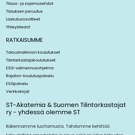
Tilaus- ja sopimusehdot
Tilauksen peruutus
Laskutusosoitteet
Yhteystiedot
RATKAISUMME
Taloushallinnon koulutukset
Tilintarkastajakoulutukset
ESG-valmennusohjelma
Rajaton-koulutuspalvelu
ESGpalvelu
Verkkokirjat
ST-Akatemia & Suomen Tilintarkastajat
ry - yhdessä olemme ST
Rakennamme luottamusta. Tahdomme kehittää