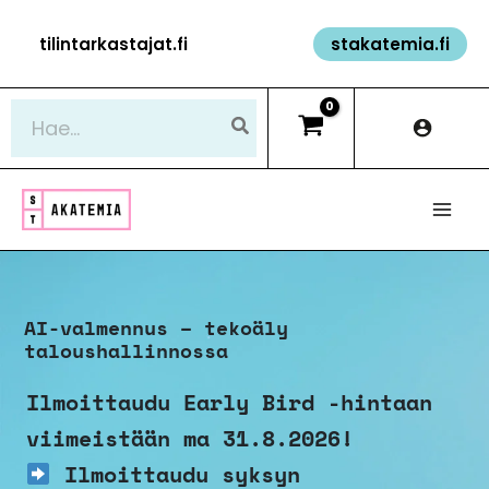
Siirry
tilintarkastajat.fi
stakatemia.fi
sisältöön
Hae:
AI-valmennus – tekoäly
taloushallinnossa
Ilmoittaudu Early Bird -hintaan
viimeistään ma 31.8.2026!
Ilmoittaudu syksyn