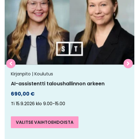
on
useampi
muunnelma.
Voit
tehdä
valinnat
tuotteen
sivulla.
Kirjanpito | Koulutus
AI-assistentti taloushallinnon arkeen
690,00
€
Ti 15.9.2026 klo 9.00-15.00
VALITSE VAIHTOEHDOISTA