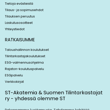
Tietoja evästeistä
Tilaus- ja sopimusehdot
Tilauksen peruutus
Laskutusosoitteet
Yhteystiedot
RATKAISUMME
Taloushallinnon koulutukset
Tilintarkastajakoulutukset
ESG-valmennusohjelma
Rajaton-koulutuspalvelu
ESGpalvelu
Verkkokirjat
ST-Akatemia & Suomen Tilintarkastajat
ry - yhdessä olemme ST
Rakennamme luottamusta. Tahdomme kehittää