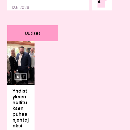
Ä
u
12.6.2026
lain
sää
dän
nön,
Uutiset
valv
onn
an
ja
vira
no
mai
skä
Yhdist
ytä
yksen
ntöj
hallitu
en
ksen
var
puhee
aan.
njohtaj
Sää
aksi