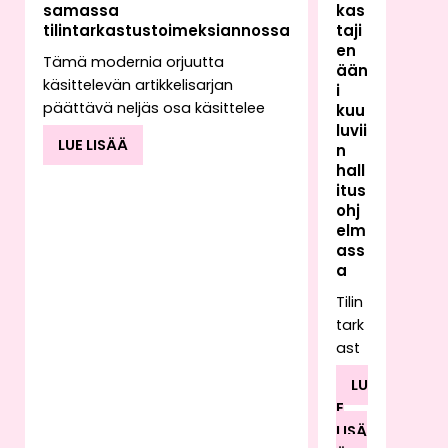
samassa
kas
tilintarkastustoimeksiannossa
taji
en
Tämä modernia orjuutta
ään
käsittelevän artikkelisarjan
i
päättävä neljäs osa käsittelee
kuu
luvii
tilintarkastajan
LUE LISÄÄ
n
toimeksiannossaan mahdollisesti
hall
kohtaavan työvoiman
itus
hyväksikäytön vaikutusta
ohj
tilintarkastajan raportointiin.
elm
Toimeksiantoa suorittaessaan
ass
tilintarkastaja saattaa havaita
a
kyseiselle toimialalle epätyypillisiä
Tilin
käytäntöjä tai poikkeavia
tark
kirjanpidon tapahtumia, joiden
ast
taustalla voi olla esimerkiksi
ajan
työvoiman hyväksikäyttö.
LU
työ
Työvoiman hyväksikäyttöön voi
E
rake
liittyä myös rahanpesua.
LISÄ
ntu