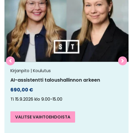
on
useampi
muunnelma.
Voit
tehdä
valinnat
tuotteen
sivulla.
Kirjanpito | Koulutus
AI-assistentti taloushallinnon arkeen
690,00
€
Ti 15.9.2026 klo 9.00-15.00
VALITSE VAIHTOEHDOISTA