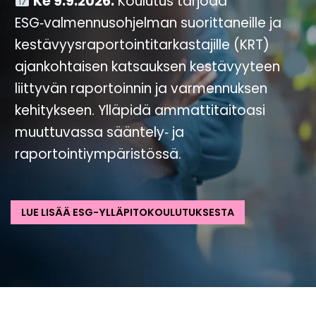
Ke 9.9.2026.
Koulutus tarjoaa
ESG‑valmennusohjelman suorittaneille ja
kestävyysraportointitarkastajille (KRT)
ajankohtaisen katsauksen kestävyyteen
liittyvän raportoinnin ja varmennuksen
kehitykseen. Ylläpidä ammattitaitoasi
muuttuvassa sääntely‑ ja
raportointiympäristössä.
LUE LISÄÄ ESG-YLLÄPITOKOULUTUKSESTA