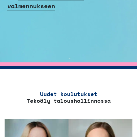
valmennukseen
Uudet koulutukset
Tekoäly taloushallinnossa
Tällä
tuotteella