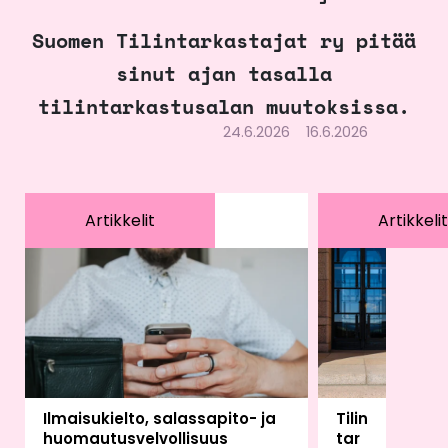
Suomen Tilintarkastajat ry pitää
sinut ajan tasalla
tilintarkastusalan muutoksissa.
24.6.2026
16.6.2026
Artikkelit
Artikkelit
Ilmaisukielto, salassapito- ja
Tilin
huomautusvelvollisuus
tar