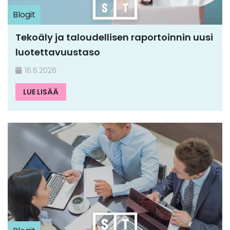
Blogit
Tekoäly ja taloudellisen raportoinnin uusi
luotettavuustaso
16.6.2026
LUE LISÄÄ