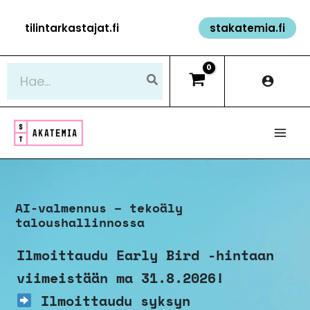
Siirry
tilintarkastajat.fi
stakatemia.fi
sisältöön
Hae:
AI-valmennus – tekoäly
taloushallinnossa
Ilmoittaudu Early Bird -hintaan
viimeistään ma 31.8.2026!
Ilmoittaudu syksyn