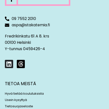
09 7552 2010
aspa@stakatemia.fi
Fredrikinkatu 61 A 8. krs
00100 Helsinki
Y-tunnus 0459426-4
L
T
i
h
n
r
k
e
TIETOA MEISTÄ
e
a
d
d
Hyvä tietää koulutuksista
i
s
Usein kysyttyä
n
Tietosuojaseloste