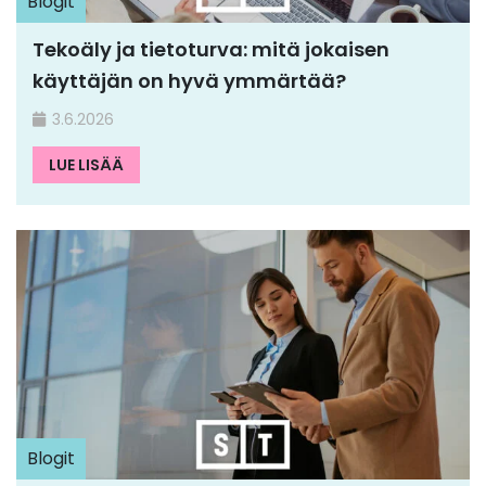
Blogit
Tekoäly ja tietoturva: mitä jokaisen
käyttäjän on hyvä ymmärtää?
3.6.2026
LUE LISÄÄ
Blogit