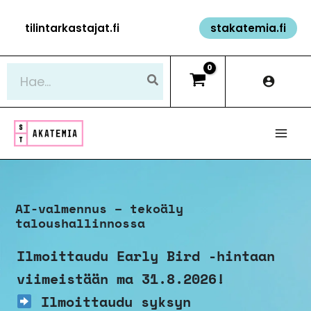
Siirry
tilintarkastajat.fi
stakatemia.fi
sisältöön
Hae:
AI-valmennus – tekoäly
taloushallinnossa
Ilmoittaudu Early Bird -hintaan
viimeistään ma 31.8.2026!
Ilmoittaudu syksyn