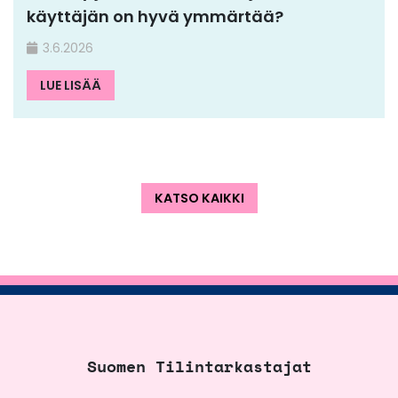
käyttäjän on hyvä ymmärtää?
3.6.2026
LUE LISÄÄ
KATSO KAIKKI
Suomen Tilintarkastajat