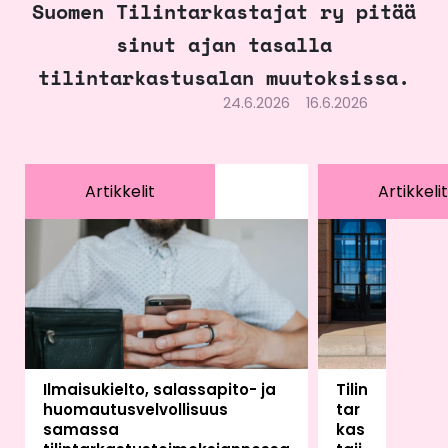
Suomen Tilintarkastajat ry pitää
sinut ajan tasalla
tilintarkastusalan muutoksissa.
24.6.2026
16.6.2026
Artikkelit
Artikkelit
Ilmaisukielto, salassapito- ja
Tilin
huomautusvelvollisuus
tar
samassa
kas