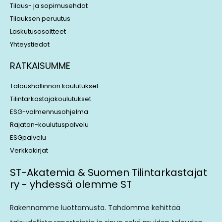
Tilaus- ja sopimusehdot
Tilauksen peruutus
Laskutusosoitteet
Yhteystiedot
RATKAISUMME
Taloushallinnon koulutukset
Tilintarkastajakoulutukset
ESG-valmennusohjelma
Rajaton-koulutuspalvelu
ESGpalvelu
Verkkokirjat
ST-Akatemia & Suomen Tilintarkastajat
ry - yhdessä olemme ST
Rakennamme luottamusta. Tahdomme kehittää