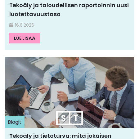
Tekoäly ja taloudellisen raportoinnin uusi
luotettavuustaso
16.6.2026
LUE LISÄÄ
Blogit
Tekoäly ja tietoturva: mitä jokaisen