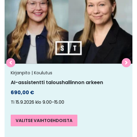
on
useampi
muunnelma.
Voit
tehdä
valinnat
tuotteen
sivulla.
Kirjanpito | Koulutus
AI-assistentti taloushallinnon arkeen
690,00
€
Ti 15.9.2026 klo 9.00-15.00
VALITSE VAIHTOEHDOISTA