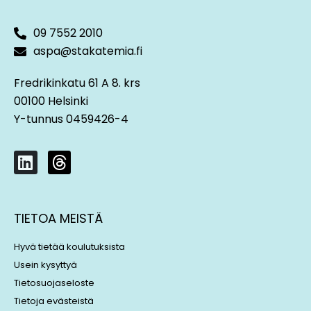
09 7552 2010
aspa@stakatemia.fi
Fredrikinkatu 61 A 8. krs
00100 Helsinki
Y-tunnus 0459426-4
L
T
i
h
n
r
k
e
TIETOA MEISTÄ
e
a
d
d
Hyvä tietää koulutuksista
i
s
Usein kysyttyä
n
Tietosuojaseloste
Tietoja evästeistä