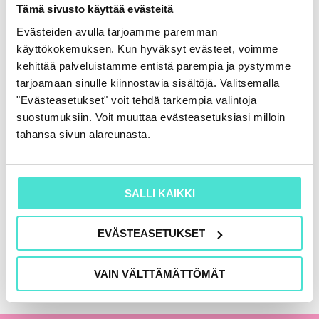
Rahoituslaskelma
Tämä sivusto käyttää evästeitä
86,00
€
(+ alv)
Evästeiden avulla tarjoamme paremman
käyttökokemuksen. Kun hyväksyt evästeet, voimme
LISÄÄ OSTOSKORIIN
kehittää palveluistamme entistä parempia ja pystymme
tarjoamaan sinulle kiinnostavia sisältöjä. Valitsemalla
"Evästeasetukset" voit tehdä tarkempia valintoja
suostumuksiin. Voit muuttaa evästeasetuksiasi milloin
KAIKKI KIRJAT
tahansa sivun alareunasta.
SALLI KAIKKI
EVÄSTEASETUKSET
VAIN VÄLTTÄMÄTTÖMÄT