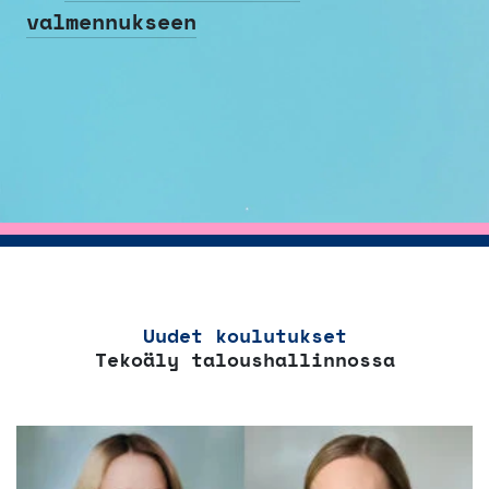
valmennukseen
Uudet koulutukset
Tekoäly taloushallinnossa
Tällä
tuotteella