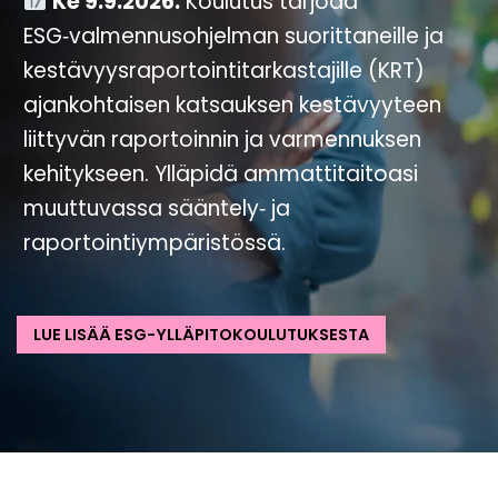
Ke 9.9.2026.
Koulutus tarjoaa
ESG‑valmennusohjelman suorittaneille ja
kestävyysraportointitarkastajille (KRT)
ajankohtaisen katsauksen kestävyyteen
liittyvän raportoinnin ja varmennuksen
kehitykseen. Ylläpidä ammattitaitoasi
muuttuvassa sääntely‑ ja
raportointiympäristössä.
LUE LISÄÄ ESG-YLLÄPITOKOULUTUKSESTA