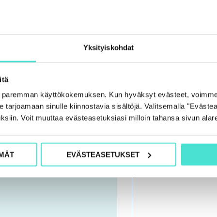
O
Yksityiskohdat
H
J
itä
E
e paremman käyttökokemuksen. Kun hyväksyt evästeet, voimme
L
tarjoamaan sinulle kiinnostavia sisältöjä. Valitsemalla "Evästea
M
ksiin. Voit muuttaa evästeasetuksiasi milloin tahansa sivun alar
A
MÄT
EVÄSTEASETUKSET