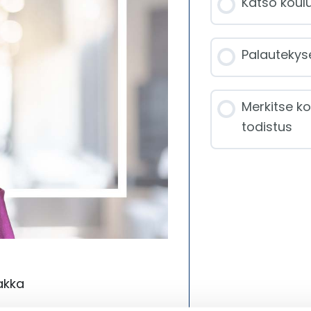
Katso koulu
Palautekyse
Merkitse ko
todistus
akka