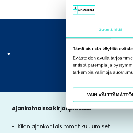
Suostumus
Tämä sivusto käyttää eväste
Evästeiden avulla tarjoamm
entistä parempia ja pystymme 
tarkempia valintoja suostumu
VAIN VÄLTTÄMÄTTÖ
Ajankohtaista kirjanpidossa
Kilan ajankohtaisimmat kuulumiset