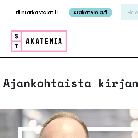
Siirry
Hae:
tilintarkastajat.fi
stakatemia.fi
sisältöön
Ajankohtaista kirja