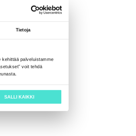
Tietoja
 kehittää palveluistamme
setukset" voit tehdä
eunasta.
SALLI KAIKKI