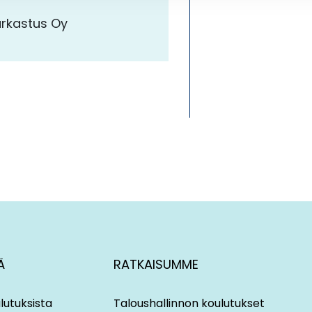
arkastus Oy
Ä
RATKAISUMME
lutuksista
Taloushallinnon koulutukset