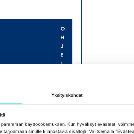
Ajan
Ajan
O
H
J
Yhtiö
E
kaup
L
huom
M
A
Ajank
tili
Yksityiskohdat
ttyy viimeisimpiin
itä
Tilin
öoikeutta koskevassa
e paremman käyttökokemuksen. Kun hyväksyt evästeet, voimme
vahi
avassa. Koulutuksen
tarjoamaan sinulle kiinnostavia sisältöjä. Valitsemalla "Evästea