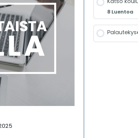
Katso koulu
8 Luentoa
Jakso
Palautekyse
Avau
Ajan
tilin
Ajank
hyvin
tark
.2025