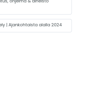
tus, ohjelma & aineisto
n sisältö
0/8 luennoista
ly | Ajankohtaista alalla 2024
spuheenvuoro
kohtaista hyvässä
tarkastustavassa
ohtaista kuntien ja
vointialueiden
astuksessa