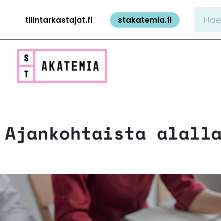
Siirry
Hae:
tilintarkastajat.fi
stakatemia.fi
sisältöön
Ajankohtaista alall