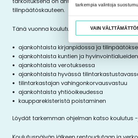
tarkoituksena on antaa tuoreet eväät seura
tarkempia valintoja suostumu
tilinpäätöskauteen.
Tänä vuonna koulutuksessa on mukana mm. s
VAIN VÄLTTÄMÄTTÖ
ajankohtaista kirjanpidossa ja tilinpäätöks
ajankohtaista kuntien ja hyvinvointialueide
ajankohtaista verotuksessa
ajankohtaista hyvässä tilintarkastustavass
tilintarkastajan vahingonkorvausvastuu
ajankohtaista yhtiöoikeudessa
kaupparekisteristä poistaminen
Löydät tarkemman ohjelman katso koulutus -
Koulutuspäivän jälkeen rentoudutaan ja verk