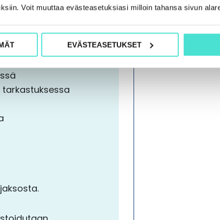
avan kevään
ksiin. Voit muuttaa evästeasetuksiasi milloin tahansa sivun alar
euraavia aiheita:
MÄT
EVÄSTEASETUKSET
essä
n tarkastuksessa
a
jaksosta.
ostoidutaan