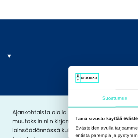
Suostumus
Ajankohtaista alalla -koulutuspäivämme keski
Tämä sivusto käyttää eväste
muutoksiin niin kirjanpitoa, verotusta ja yhti
Evästeiden avulla tarjoamm
lainsäädännössä kuin hyvässä tilintarkastust
entistä parempia ja pystymme 