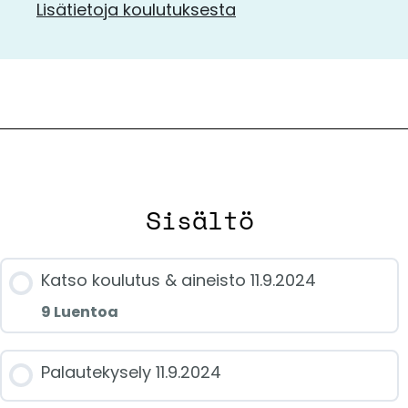
Lisätietoja koulutuksesta
Sisältö
Katso koulutus & aineisto 11.9.2024
9 Luentoa
Jakson sisältö
Palautekysely 11.9.2024
0/9 luennoista