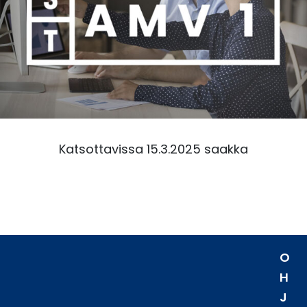
Katsottavissa 15.3.2025 saakka
O
H
J