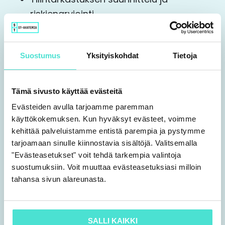
riskienarviointi
12.00 Lounas
Suostumus
Yksityiskohdat
Tietoja
13.00 Koulutus jatkuu
Tämä sivusto käyttää evästeitä
Tilintarkastustoimenpiteet (sisältää
Evästeiden avulla tarjoamme paremman
esimerkkejä)
käyttökokemuksen. Kun hyväksyt evästeet, voimme
Tilinpäätöksen tarkastus
kehittää palveluistamme entistä parempia ja pystymme
tarjoamaan sinulle kiinnostavia sisältöjä. Valitsemalla
Kirjanpidon tarkastus
"Evästeasetukset" voit tehdä tarkempia valintoja
Hallinnon tarkastus
suostumuksiin. Voit muuttaa evästeasetuksiasi milloin
Tilintarkastuksen päättäminen ja
tahansa sivun alareunasta.
raportointi
14.15 Tauko
SALLI KAIKKI