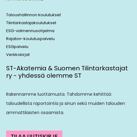
Taloushallinnon koulutukset
Tilintarkastajakoulutukset
ESG-valmennusohjelma
Rajaton-koulutuspalvelu
ESGpalvelu
Verkkokirjat
ST-Akatemia & Suomen Tilintarkastajat
ry - yhdessä olemme ST
Rakennamme luottamusta. Tahdomme kehittää
taloudellista raportointia ja sinun sekä muiden talouden
ammattilaisten osaamista.
TILAA UUTISKIRJE