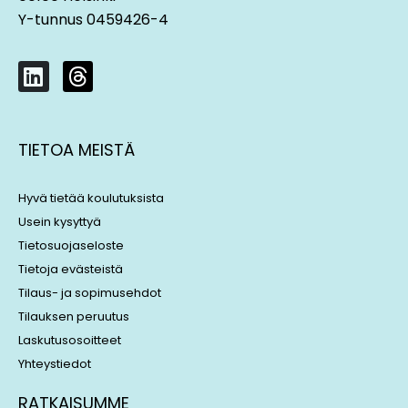
Y-tunnus 0459426-4
6 Tilintarkastuksen kulku –
L
T
tilintarkastustoimenpiteet
i
h
n
r
k
e
7 Tilintarkastusesimerkkejä
TIETOA MEISTÄ
e
a
d
d
i
s
Hyvä tietää koulutuksista
8 Tilintarkastuksen kulku –
n
Usein kysyttyä
johtopäätökset, raportointi ja
Tietosuojaseloste
tarkastuksen päättäminen
Tietoja evästeistä
Tilaus- ja sopimusehdot
Tilauksen peruutus
9 Lopputentti ja yhteenveto
Laskutusosoitteet
Yhteystiedot
RATKAISUMME