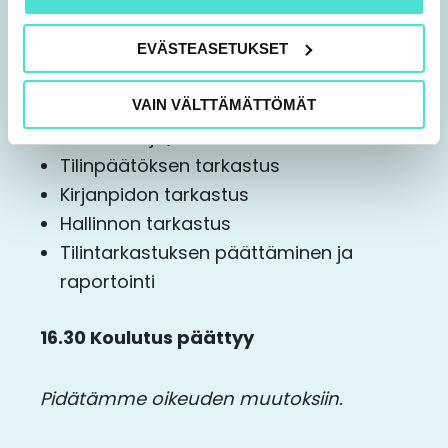
14.30 Koulutus jatkuu
EVÄSTEASETUKSET
Tilintarkastustoimenpiteet (sisältää
VAIN VÄLTTÄMÄTTÖMÄT
esimerkkejä)
Tilinpäätöksen tarkastus
Kirjanpidon tarkastus
Hallinnon tarkastus
Tilintarkastuksen päättäminen ja
raportointi
16.30 Koulutus päättyy
Pidätämme oikeuden muutoksiin.