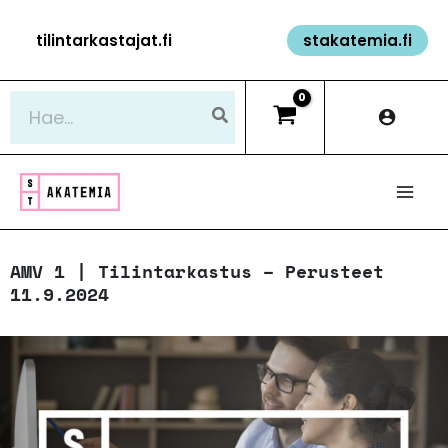
Siirry
tilintarkastajat.fi
stakatemia.fi
sisältöön
Hae:
AMV 1 | Tilintarkastus – Perusteet
11.9.2024