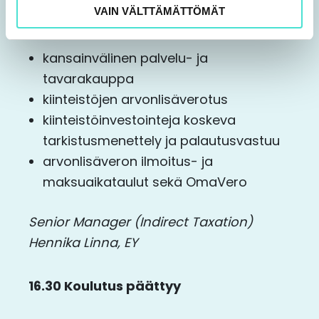
VAIN VÄLTTÄMÄTTÖMÄT
peruskysymyksiä tilintarkastajalle
kansainvälinen palvelu- ja
tavarakauppa
kiinteistöjen arvonlisäverotus
kiinteistöinvestointeja koskeva
tarkistusmenettely ja palautusvastuu
arvonlisäveron ilmoitus- ja
maksuaikataulut sekä OmaVero
Senior Manager (Indirect Taxation)
Hennika Linna, EY
16.30 Koulutus päättyy