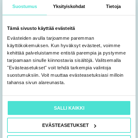
yleiskatsaus
Suostumus
Yksityiskohdat
Tietoja
markkinaehtoperiaatteeseen sekä
siirtohinnoittelun dokumentointiin
merkittävimmät siirtohinnoittelua
Tämä sivusto käyttää evästeitä
koskevat oikeustapaukset Suomessa
Evästeiden avulla tarjoamme paremman
sekä niiden merkitys
käyttökokemuksen. Kun hyväksyt evästeet, voimme
kehittää palveluistamme entistä parempia ja pystymme
katsaus tulevaan – uudistettu
tarjoamaan sinulle kiinnostavia sisältöjä. Valitsemalla
verotusmenettelylain 31 § ja sen
"Evästeasetukset" voit tehdä tarkempia valintoja
vaikutukset
suostumuksiin. Voit muuttaa evästeasetuksiasi milloin
markkinaehtoperiaatteeseen.
tahansa sivun alareunasta.
Senior Manager Juha Tuominen, PwC
SALLI KAIKKI
14.15 Tauko
EVÄSTEASETUKSET
14.30 Arvonlisäverotuksen