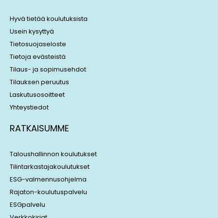
d
d
i
s
Hyvä tietää koulutuksista
n
Usein kysyttyä
Tietosuojaseloste
Tietoja evästeistä
Tilaus- ja sopimusehdot
Tilauksen peruutus
Laskutusosoitteet
Yhteystiedot
RATKAISUMME
Taloushallinnon koulutukset
Tilintarkastajakoulutukset
ESG-valmennusohjelma
Rajaton-koulutuspalvelu
ESGpalvelu
Verkkokirjat