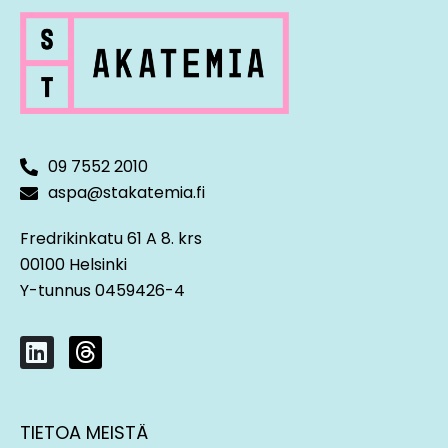
tilintarkastajalle
09 7552 2010
aspa@stakatemia.fi
Fredrikinkatu 61 A 8. krs
00100 Helsinki
Y-tunnus 0459426-4
L
T
i
h
n
r
k
e
TIETOA MEISTÄ
e
a