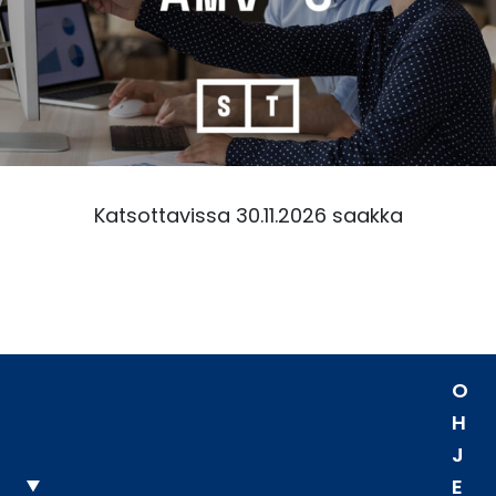
Katsottavissa 30.11.2026 saakka
O
H
J
E