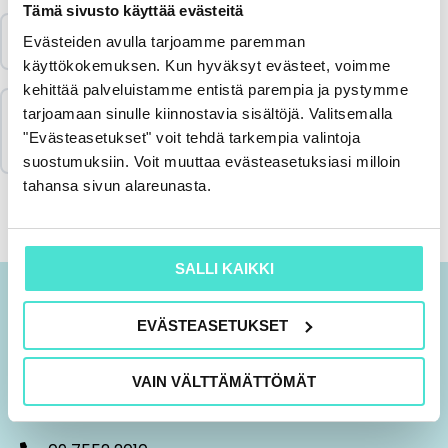
Tämä sivusto käyttää evästeitä
Jakson sisältö
Palautekysely 5.2.2025
Evästeiden avulla tarjoamme paremman
käyttökokemuksen. Kun hyväksyt evästeet, voimme
0/4 luennoista
kehittää palveluistamme entistä parempia ja pystymme
Merkitse koulutus suoritetuksi & lataa
tarjoamaan sinulle kiinnostavia sisältöjä. Valitsemalla
todistus
"Evästeasetukset" voit tehdä tarkempia valintoja
Eurooppalainen
suostumuksiin. Voit muuttaa evästeasetuksiasi milloin
kestävyysraportointiympäristö
tahansa sivun alareunasta.
ESRS-standardien keskeinen sisältö
SALLI KAIKKI
ESRS-raportoinnin haltuunotto
EVÄSTEASETUKSET
käytännössä
VAIN VÄLTTÄMÄTTÖMÄT
Yhteys taloudelliseen raportointiin