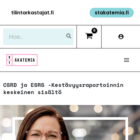
Siirry
tilintarkastajat.fi
stakatemia.fi
sisältöön
Hae:
CSRD ja ESRS -Kestävyysraportoinnin
keskeinen sisältö