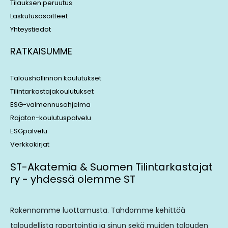
Tilauksen peruutus
Laskutusosoitteet
Yhteystiedot
RATKAISUMME
Taloushallinnon koulutukset
Tilintarkastajakoulutukset
ESG-valmennusohjelma
Rajaton-koulutuspalvelu
ESGpalvelu
Verkkokirjat
ST-Akatemia & Suomen Tilintarkastajat
ry - yhdessä olemme ST
Rakennamme luottamusta. Tahdomme kehittää
taloudellista raportointia ja sinun sekä muiden talouden