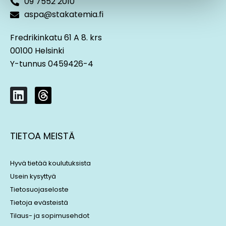
09 7552 2010
aspa@stakatemia.fi
Fredrikinkatu 61 A 8. krs
00100 Helsinki
Y-tunnus 0459426-4
L
T
i
h
n
r
k
e
TIETOA MEISTÄ
e
a
d
d
i
s
Hyvä tietää koulutuksista
n
Usein kysyttyä
Tietosuojaseloste
Tietoja evästeistä
Tilaus- ja sopimusehdot