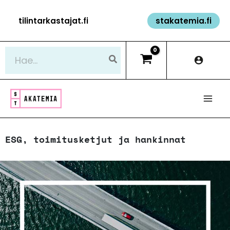
Siirry
tilintarkastajat.fi
stakatemia.fi
sisältöön
Hae:
ESG, toimitusketjut ja hankinnat