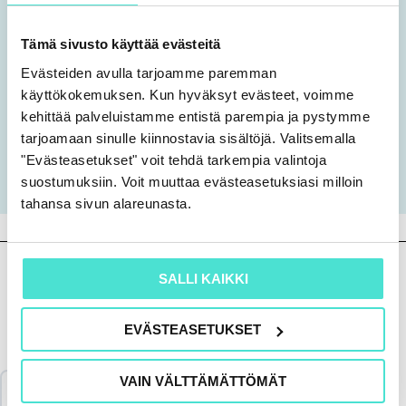
Kouluttaja Timo Rantanen toimii
Tämä sivusto käyttää evästeitä
strategiajohtajana ja johtavana
Evästeiden avulla tarjoamme paremman
konsulttina Rauta Sustainability Services
käyttökokemuksen. Kun hyväksyt evästeet, voimme
Oy:ssä.
kehittää palveluistamme entistä parempia ja pystymme
tarjoamaan sinulle kiinnostavia sisältöjä. Valitsemalla
"Evästeasetukset" voit tehdä tarkempia valintoja
Pidätämme oikeuden muutoksiin.
suostumuksiin. Voit muuttaa evästeasetuksiasi milloin
tahansa sivun alareunasta.
SALLI KAIKKI
Sisältö
EVÄSTEASETUKSET
VAIN VÄLTTÄMÄTTÖMÄT
Katso koulutus ja aineisto