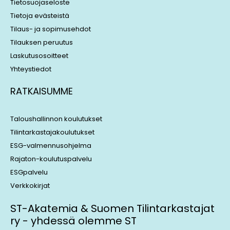
Tietosuojaseloste
Tietoja evästeistä
Tilaus- ja sopimusehdot
Tilauksen peruutus
Laskutusosoitteet
Yhteystiedot
RATKAISUMME
Taloushallinnon koulutukset
Tilintarkastajakoulutukset
ESG-valmennusohjelma
Rajaton-koulutuspalvelu
ESGpalvelu
Verkkokirjat
ST-Akatemia & Suomen Tilintarkastajat
ry - yhdessä olemme ST