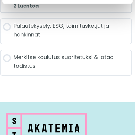
2 Luentoa
Jakson sisältö
Palautekysely: ESG, toimitusketjut ja
hankinnat
0/2 luennoista
Merkitse koulutus suoritetuksi & lataa
Pk-yritykset arvoketjussa
todistus
Vastuullisuus kilpailuedun ja
arvonluonnin keinona