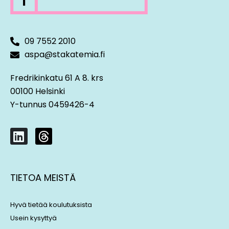
09 7552 2010
aspa@stakatemia.fi
Fredrikinkatu 61 A 8. krs
00100 Helsinki
Y-tunnus 0459426-4
L
T
i
h
n
r
k
e
TIETOA MEISTÄ
e
a
d
d
i
s
Hyvä tietää koulutuksista
n
Usein kysyttyä