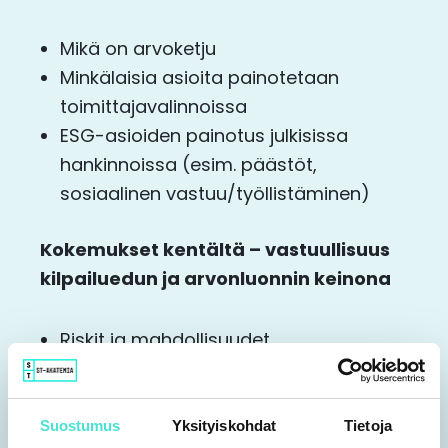
Mikä on arvoketju
Minkälaisia asioita painotetaan
toimittajavalinnoissa
ESG-asioiden painotus julkisissa
hankinnoissa (esim. päästöt,
sosiaalinen vastuu/työllistäminen)
Kokemukset kentältä – vastuullisuus
kilpailuedun ja arvonluonnin keinona
Riskit ja mahdollisuudet
Vastuullisuus pk-yrityksen
strategiassa ja kilpailuetuna
Esimerkkejä yrityksistä
Suostumus
Yksityiskohdat
Tietoja