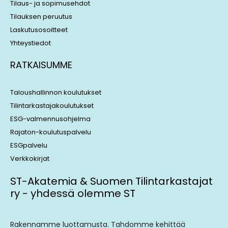
Tilaus- ja sopimusehdot
Tilauksen peruutus
Laskutusosoitteet
Yhteystiedot
RATKAISUMME
Taloushallinnon koulutukset
Tilintarkastajakoulutukset
ESG-valmennusohjelma
Rajaton-koulutuspalvelu
ESGpalvelu
Verkkokirjat
ST-Akatemia & Suomen Tilintarkastajat
ry - yhdessä olemme ST
Rakennamme luottamusta. Tahdomme kehittää