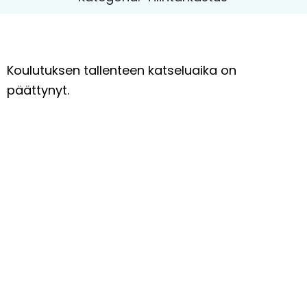
Koulutuksen tallenteen katseluaika on
päättynyt.
O
H
J
E
L
M
A