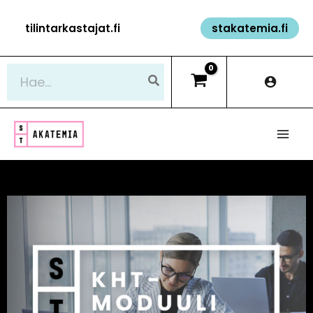
Siirry
tilintarkastajat.fi
stakatemia.fi
sisältöön
Hae: