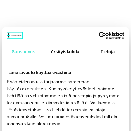
Sisältö
Katso koulutus & aineisto 9.8.2023
Suostumus
Yksityiskohdat
Tietoja
Katso koulutus & aineisto 10.8.2023
Tämä sivusto käyttää evästeitä
Evästeiden avulla tarjoamme paremman
käyttökokemuksen. Kun hyväksyt evästeet, voimme
Vahvista osallistuminen 9.8.2023
kehittää palveluistamme entistä parempia ja pystymme
tarjoamaan sinulle kiinnostavia sisältöjä. Valitsemalla
"Evästeasetukset" voit tehdä tarkempia valintoja
Vahvista osallistuminen 10.8.2023
suostumuksiin. Voit muuttaa evästeasetuksiasi milloin
tahansa sivun alareunasta.