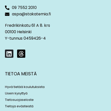
09 7552 2010
aspa@stakatemia.fi
Fredrikinkatu 61 A 8. krs
00100 Helsinki
Y-tunnus 0459426-4
L
T
i
h
n
r
k
e
TIETOA MEISTÄ
e
a
d
d
i
s
Hyvä tietää koulutuksista
n
Usein kysyttyä
Tietosuojaseloste
Tietoja evästeistä