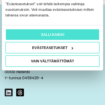
"Evästeasetukset" voit tehdä tarkempia valintoja
suostumuksiin. Voit muuttaa evästeasetuksiasi milloin
tahansa sivun alareunasta.
SALLI KAIKKI
EVÄSTEASETUKSET
09 7552 2010
aspa@stakatemia.fi
VAIN VÄLTTÄMÄTTÖMÄT
Fredrikinkatu 61 A 8. krs
00100 Helsinki
Y-tunnus 0459426-4
L
T
i
h
n
r