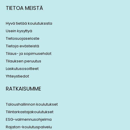
k
e
TIETOA MEISTÄ
e
a
d
d
i
s
Hyvä tietää koulutuksista
n
Usein kysyttyä
Tietosuojaseloste
Tietoja evästeistä
Tilaus- ja sopimusehdot
Tilauksen peruutus
Laskutusosoitteet
Yhteystiedot
RATKAISUMME
Taloushallinnon koulutukset
Tilintarkastajakoulutukset
ESG-valmennusohjelma
Rajaton-koulutuspalvelu