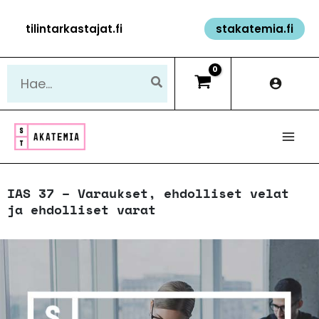
Siirry
tilintarkastajat.fi
stakatemia.fi
sisältöön
Hae:
IAS 37 – Varaukset, ehdolliset velat
ja ehdolliset varat