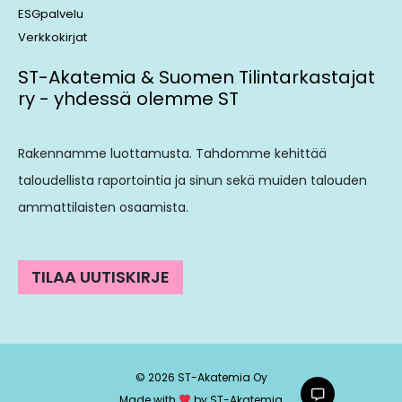
ESGpalvelu
Verkkokirjat
ST-Akatemia & Suomen Tilintarkastajat
ry - yhdessä olemme ST
Rakennamme luottamusta. Tahdomme kehittää
taloudellista raportointia ja sinun sekä muiden talouden
ammattilaisten osaamista.
TILAA UUTISKIRJE
© 2026 ST-Akatemia Oy
Made with
by ST-Akatemia