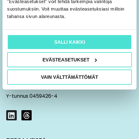
"Evästeasetukset" voit tehdä tarkempia valintoja
suostumuksiin. Voit muuttaa evästeasetuksiasi milloin
tahansa sivun alareunasta.
SALLI KAIKKI
09 7552 2010
EVÄSTEASETUKSET
aspa@stakatemia.fi
VAIN VÄLTTÄMÄTTÖMÄT
Fredrikinkatu 61 A 8. krs
00100 Helsinki
Y-tunnus 0459426-4
L
T
i
h
n
r
k
e