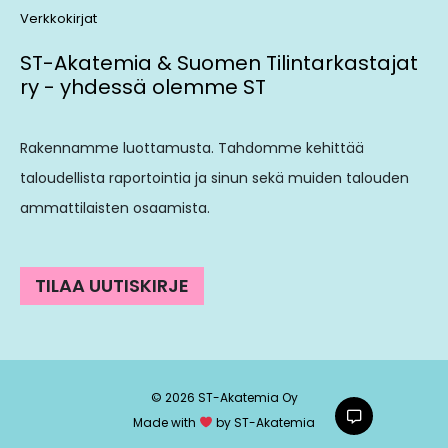
Verkkokirjat
ST-Akatemia & Suomen Tilintarkastajat
ry - yhdessä olemme ST
Rakennamme luottamusta. Tahdomme kehittää
taloudellista raportointia ja sinun sekä muiden talouden
ammattilaisten osaamista.
TILAA UUTISKIRJE
© 2026 ST-Akatemia Oy
Made with
by ST-Akatemia