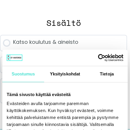
Sisältö
Katso koulutus & aineisto
Palautekysely
Suostumus
Yksityiskohdat
Tietoja
Merkitse koulutus suoritetuksi & lataa
todistus
Tämä sivusto käyttää evästeitä
Evästeiden avulla tarjoamme paremman
käyttökokemuksen. Kun hyväksyt evästeet, voimme
kehittää palveluistamme entistä parempia ja pystymme
tarjoamaan sinulle kiinnostavia sisältöjä. Valitsemalla