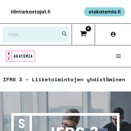
Siirry
tilintarkastajat.fi
stakatemia.fi
sisältöön
Hae:
IFRS 3 – Liiketoimintojen yhdistäminen