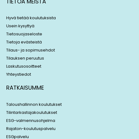
TIETOA MEISTÄ
e
a
d
d
i
s
Hyvä tietää koulutuksista
n
Usein kysyttyä
Tietosuojaseloste
Tietoja evästeistä
Tilaus- ja sopimusehdot
Tilauksen peruutus
Laskutusosoitteet
Yhteystiedot
RATKAISUMME
Taloushallinnon koulutukset
Tilintarkastajakoulutukset
ESG-valmennusohjelma
Rajaton-koulutuspalvelu
ESGpalvelu