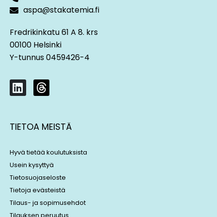
aspa@stakatemia.fi
Fredrikinkatu 61 A 8. krs
00100 Helsinki
Y-tunnus 0459426-4
L
T
i
h
n
r
k
e
TIETOA MEISTÄ
e
a
d
d
i
s
Hyvä tietää koulutuksista
n
Usein kysyttyä
Tietosuojaseloste
Tietoja evästeistä
Tilaus- ja sopimusehdot
Tilauksen peruutus