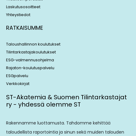
Laskutusosoitteet
Yhteystiedot
RATKAISUMME
Taloushallinnon koulutukset
Tilintarkastajakoulutukset
ESG-valmennusohjelma
Rajaton-koulutuspalvelu
ESGpalvelu
Verkkokirjat
ST-Akatemia & Suomen Tilintarkastajat
ry - yhdessä olemme ST
Rakennamme luottamusta. Tahdomme kehittää
taloudellista raportointia ja sinun sekä muiden talouden