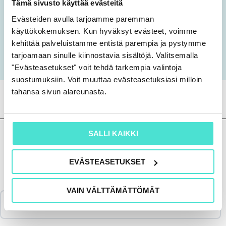
Tämä sivusto käyttää evästeitä
Esimerkkiliitetiedot Terveystalon
Evästeiden avulla tarjoamme paremman
tilinpäätöksen avulla käsiteltynä
käyttökokemuksen. Kun hyväksyt evästeet, voimme
kehittää palveluistamme entistä parempia ja pystymme
Kouluttajana Manager Jaakko Warro, EY
tarjoamaan sinulle kiinnostavia sisältöjä. Valitsemalla
"Evästeasetukset" voit tehdä tarkempia valintoja
suostumuksiin. Voit muuttaa evästeasetuksiasi milloin
tahansa sivun alareunasta.
SALLI KAIKKI
EVÄSTEASETUKSET
Sisältö
VAIN VÄLTTÄMÄTTÖMÄT
Katso koulutus & aineisto 5.12.2024