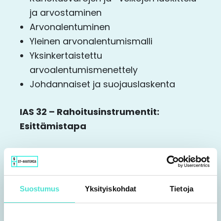
ja arvostaminen​
Arvonalentuminen​
Yleinen arvonalentumismalli​
Yksinkertaistettu
arvoalentumismenettely​
Johdannaiset ja suojauslaskenta​
IAS 32 – Rahoitusinstrumentit:
Esittämistapa
IFRS 13 – Käyvän arvon määrittäminen
IFRS 7 – Rahoitusinstrumenteista
Suostumus
Yksityiskohdat
Tietoja
tilinpäätöksessä esitettävät tiedot
Annettavien tietojen yleinen viitekehys​