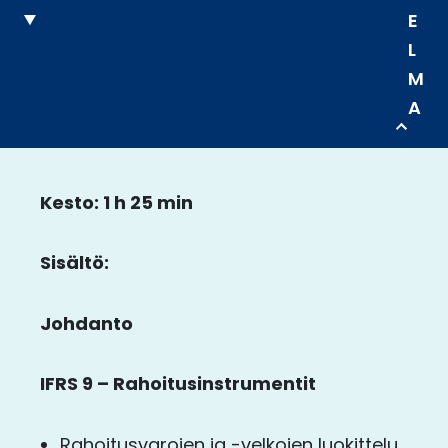
E
L
M
A
Kesto: 1 h 25 min
Sisältö:
Johdanto
​
IFRS 9 – Rahoitusinstrumentit
Rahoitusvarojen ja -velkojen luokittelu