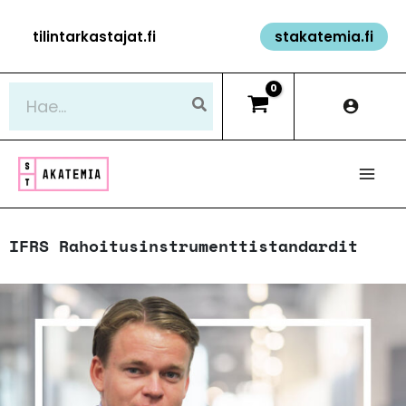
Siirry
tilintarkastajat.fi
stakatemia.fi
sisältöön
Hae:
​IFRS Rahoitusinstrumenttistandardit​