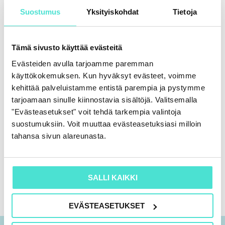
Suostumus
Yksityiskohdat
Tietoja
Palautekysely 5.6.2023
Tämä sivusto käyttää evästeitä
Evästeiden avulla tarjoamme paremman
Merkitse koulutus suoritetuksi & lataa
käyttökokemuksen. Kun hyväksyt evästeet, voimme
todistus
kehittää palveluistamme entistä parempia ja pystymme
tarjoamaan sinulle kiinnostavia sisältöjä. Valitsemalla
"Evästeasetukset" voit tehdä tarkempia valintoja
suostumuksiin. Voit muuttaa evästeasetuksiasi milloin
Kuvattu: 5.6.2023
tahansa sivun alareunasta.
SALLI KAIKKI
EVÄSTEASETUKSET