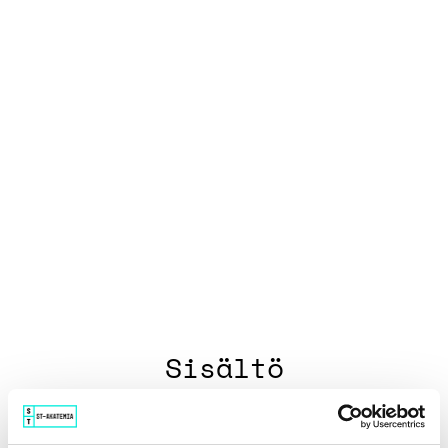
O
H
J
E
L
M
A
Sisältö
Katso koulutus & aineisto 5.6.2023