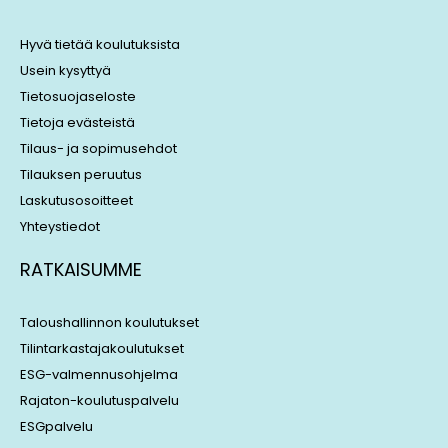
d
d
i
s
Hyvä tietää koulutuksista
n
Usein kysyttyä
Tietosuojaseloste
Tietoja evästeistä
Tilaus- ja sopimusehdot
Tilauksen peruutus
Laskutusosoitteet
Yhteystiedot
RATKAISUMME
Taloushallinnon koulutukset
Tilintarkastajakoulutukset
ESG-valmennusohjelma
Rajaton-koulutuspalvelu
ESGpalvelu