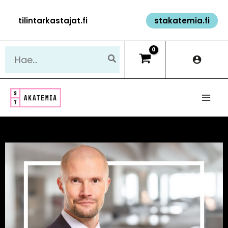
Siirry
tilintarkastajat.fi
stakatemia.fi
sisältöön
Hae: