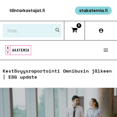
Siirry
tilintarkastajat.fi
stakatemia.fi
sisältöön
Hae:
Kestävyysraportointi Omnibusin jälkeen
| ESG update