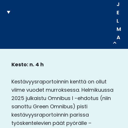
J
E
L
M
A
Kesto: n. 4 h
Kestävyysraportoinnin kenttä on ollut
viime vuodet murroksessa. Helmikuussa
2025 julkaistu Omnibus I -ehdotus (niin
sanottu Green Omnibus) pisti
kestävyysraportoinnin parissa
työskentelevien päät pyörälle –