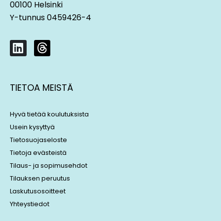
00100 Helsinki
Y-tunnus 0459426-4
L
T
i
h
n
r
k
e
TIETOA MEISTÄ
e
a
d
d
i
s
Hyvä tietää koulutuksista
n
Usein kysyttyä
Tietosuojaseloste
Tietoja evästeistä
Tilaus- ja sopimusehdot
Tilauksen peruutus
Laskutusosoitteet
Yhteystiedot