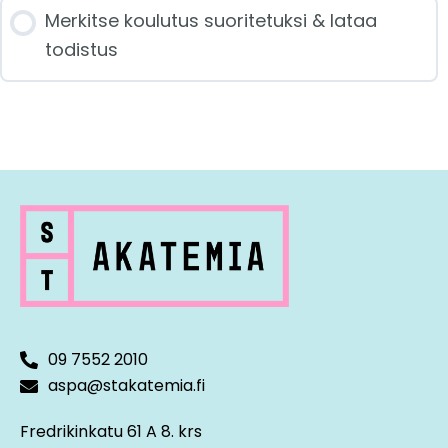
Merkitse koulutus suoritetuksi & lataa
todistus
Avauspuheenvuoro
Kestävyysraportoinnin
lainsäädännöllinen tilannekatsaus
Kestävyysraportointi uudistettujen ESRS-
standardien mukaan
CSRD-väliinputoajien mahdollisuudet
09 7552 2010
aspa@stakatemia.fi
Kestävyysraportoinnin ja -työn
tehostaminen tekoälyn avulla
Fredrikinkatu 61 A 8. krs