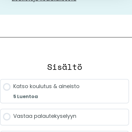
Sisältö
Katso koulutus & aineisto
5 Luentoa
Jakson sisältö
Vastaa palautekyselyyn
0/5 luennoista