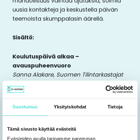
mahdollisuus vaihtaa ajatuksia, solmia
uusia kontakteja ja keskustella päivän
teemoista skumppalasin äärellä.
Sisältö:
Koulutuspäivä alkaa –
avauspuheenvuoro
Sanna Alakare, S
uomen Tilintarkastajat
ry
Kestävyysraportoinnin
Suostumus
Yksityiskohdat
Tietoja
lainsäädännöllinen tilannekatsaus
Timo Kaisanlahti, johtava asiantuntija,
Työ- ja elinkeinoministeriö
Tämä sivusto käyttää evästeitä
Evästeiden avulla tarjoamme paremman