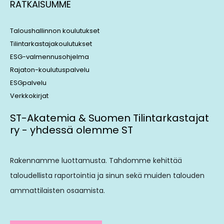
RATKAISUMME
Taloushallinnon koulutukset
Tilintarkastajakoulutukset
ESG-valmennusohjelma
Rajaton-koulutuspalvelu
ESGpalvelu
Verkkokirjat
ST-Akatemia & Suomen Tilintarkastajat
ry - yhdessä olemme ST
Rakennamme luottamusta. Tahdomme kehittää
taloudellista raportointia ja sinun sekä muiden talouden
ammattilaisten osaamista.