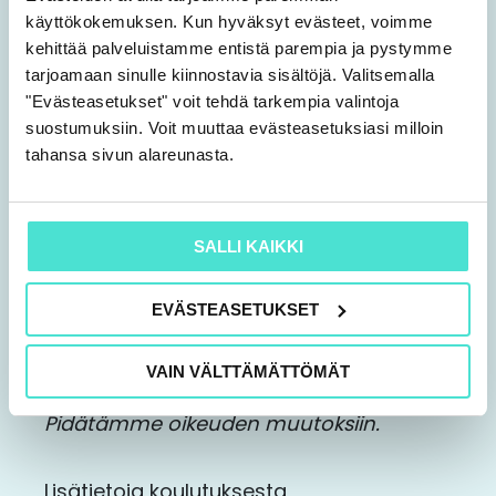
käyttökokemuksen. Kun hyväksyt evästeet, voimme
Kestävyysraportointi uudistettujen
kehittää palveluistamme entistä parempia ja pystymme
ESRS-standardien mukaan
tarjoamaan sinulle kiinnostavia sisältöjä. Valitsemalla
Sirkku Palmuaro, perustaja ja johtava
"Evästeasetukset" voit tehdä tarkempia valintoja
asiantuntija, KHT, Impactful Oy
suostumuksiin. Voit muuttaa evästeasetuksiasi milloin
tahansa sivun alareunasta.
CSRD-väliinputoajien mahdollisuudet
SALLI KAIKKI
Kestävyysraportoinnin ja -työn
tehostaminen tekoälyn avulla
EVÄSTEASETUKSET
Mikko Hentunen, Co-Founder, Planmark
Oy
VAIN VÄLTTÄMÄTTÖMÄT
Pidätämme oikeuden muutoksiin.
Lisätietoja koulutuksesta