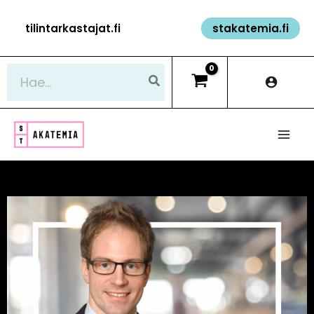
Siirry
tilintarkastajat.fi
stakatemia.fi
sisältöön
Hae: