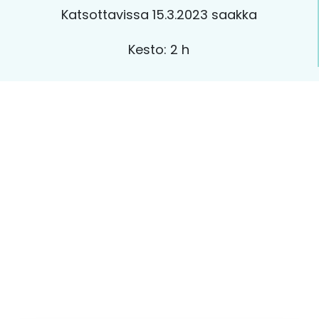
Katsottavissa 15.3.2023 saakka
Kesto: 2 h
O
H
J
E
L
M
A