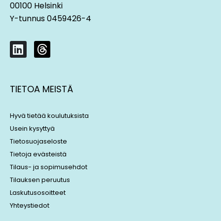
00100 Helsinki
Y-tunnus 0459426-4
L
T
i
h
n
r
k
e
TIETOA MEISTÄ
e
a
d
d
i
s
Hyvä tietää koulutuksista
n
Usein kysyttyä
Tietosuojaseloste
Tietoja evästeistä
Tilaus- ja sopimusehdot
Tilauksen peruutus
Laskutusosoitteet
Yhteystiedot