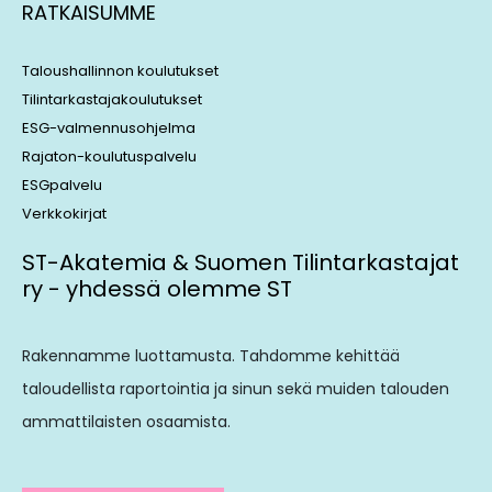
RATKAISUMME
Taloushallinnon koulutukset
Tilintarkastajakoulutukset
ESG-valmennusohjelma
Rajaton-koulutuspalvelu
ESGpalvelu
Verkkokirjat
ST-Akatemia & Suomen Tilintarkastajat
ry - yhdessä olemme ST
Rakennamme luottamusta. Tahdomme kehittää
taloudellista raportointia ja sinun sekä muiden talouden
ammattilaisten osaamista.