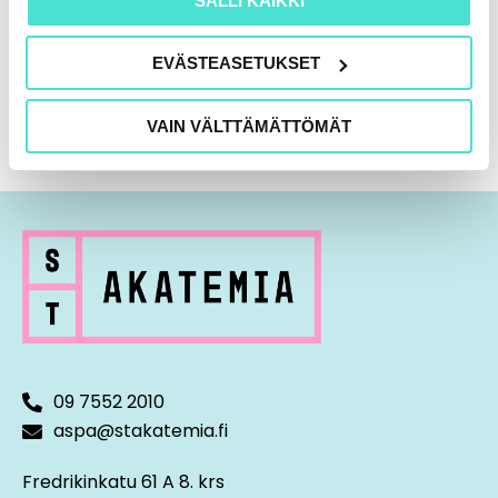
SALLI KAIKKI
To 15.12.2022 klo 9-11.15
EVÄSTEASETUKSET
VAIN VÄLTTÄMÄTTÖMÄT
09 7552 2010
aspa@stakatemia.fi
Fredrikinkatu 61 A 8. krs