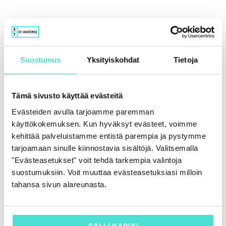
Sisältö
Suostumus
Yksityiskohdat
Tietoja
Katso koulutus & aineisto 15.12.2022
Tämä sivusto käyttää evästeitä
Evästeiden avulla tarjoamme paremman
käyttökokemuksen. Kun hyväksyt evästeet, voimme
Palautekysely 15.12.2022
kehittää palveluistamme entistä parempia ja pystymme
tarjoamaan sinulle kiinnostavia sisältöjä. Valitsemalla
"Evästeasetukset" voit tehdä tarkempia valintoja
Merkitse koulutus suoritetuksi & lataa
suostumuksiin. Voit muuttaa evästeasetuksiasi milloin
todistus
tahansa sivun alareunasta.