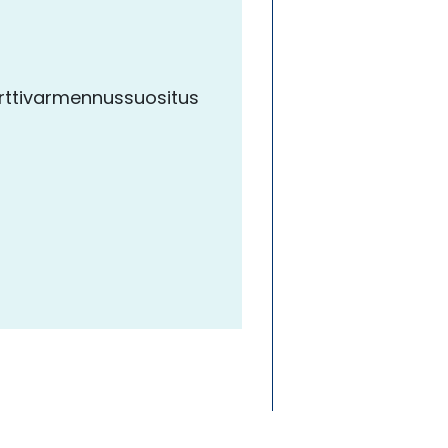
orttivarmennussuositus