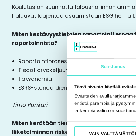
Koulutus on suunnattu taloushallinnon ammattil
haluavat laajentaa osaamistaan ESG:hen ja ke
Miten kestävyystietojen raportointi eroaa 
raportoinnista?
Raportointiprosessi
Suostumus
Tiedot arvoketjuun
Taksonomia
Tämä sivusto käyttää eväste
ESRS-standardien mukainen raportointi
Evästeiden avulla tarjoamm
entistä parempia ja pystymme 
Timo Punkari
tarkempia valintoja suostumu
Miten kerätään tiedot yrityksen strategia
liiketoiminnan riskeistä ja mahdollisuuksi
VAIN VÄLTTÄMÄTTÖ