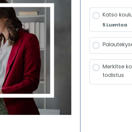
Katso koulu
5 Luentoa
Jakso
Palautekyse
Mite
Merkitse ko
rapor
todistus
rapo
Rapo
arvo
Mite
rapor