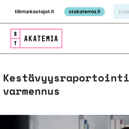
Siirry
Hae:
tilintarkastajat.fi
stakatemia.fi
sisältöön
Kestävyysraportoint
varmennus