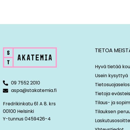
TIETOA MEIST
Hyvä tietää kou
Usein kysyttyä
09 7552 2010
Tietosuojaselos
aspa@stakatemia.fi
Tietoja evästei
Tilaus- ja sop
Fredrikinkatu 61 A 8. krs
00100 Helsinki
Tilauksen peru
Y-tunnus 0459426-4
Laskutusosoitt
Yhteystiedot