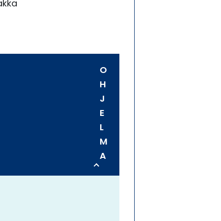
akka
rapo
& ES
rapor
O
Miten
H
stra
J
liike
E
mahd
L
M
Kest
A
käyt
Kuka
kest