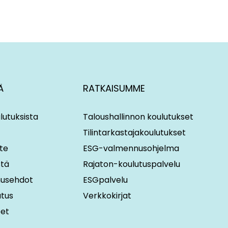
Ä
RATKAISUMME
lutuksista
Taloushallinnon koulutukset
Tilintarkastajakoulutukset
te
ESG-valmennusohjelma
stä
Rajaton-koulutuspalvelu
imusehdot
ESGpalvelu
utus
Verkkokirjat
eet