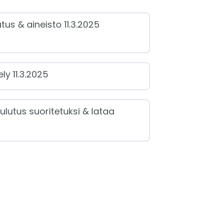
tus & aineisto 11.3.2025
n sisältö
0/5 luennoista
ly 11.3.2025
n kestävyystietojen
ulutus suoritetuksi & lataa
tointi eroaa taloustietojen
rtoinnista? –
rtointiprosessi & Tiedot
ketjuun
n kestävyystietojen
tointi eroaa taloustietojen