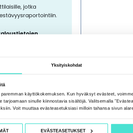
aisille, jotka
stävyysraportointiin.
taloustietojen
Yksityiskohdat
itä
e paremman käyttökokemuksen. Kun hyväksyt evästeet, voimme
tarjoamaan sinulle kiinnostavia sisältöjä. Valitsemalla "Evästea
ksiin. Voit muuttaa evästeasetuksiasi milloin tahansa sivun alar
an perustuvista
sta?
MÄT
EVÄSTEASETUKSET