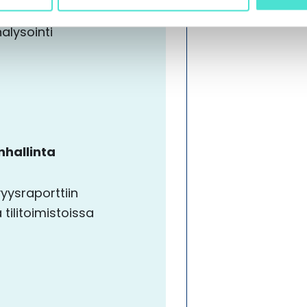
nalysointi
nhallinta
yysraporttiin
tilitoimistoissa