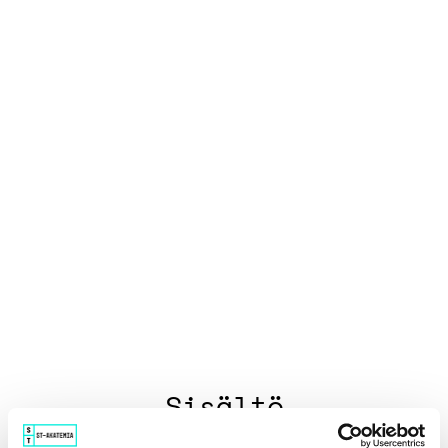
O
H
J
E
L
M
A
Sisältö