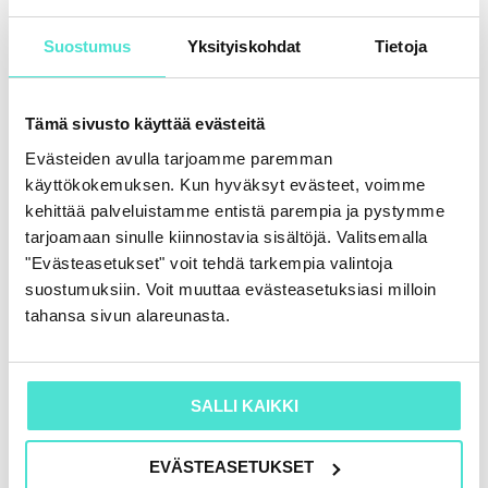
Katso koulutus & aineisto 10.5.2023
Suostumus
Yksityiskohdat
Tietoja
Palautekysely 10.5.2023
Tämä sivusto käyttää evästeitä
Evästeiden avulla tarjoamme paremman
käyttökokemuksen. Kun hyväksyt evästeet, voimme
Merkitse koulutus suoritetuksi & lataa
kehittää palveluistamme entistä parempia ja pystymme
todistus
tarjoamaan sinulle kiinnostavia sisältöjä. Valitsemalla
"Evästeasetukset" voit tehdä tarkempia valintoja
suostumuksiin. Voit muuttaa evästeasetuksiasi milloin
tahansa sivun alareunasta.
Kuvattu: 10.5.2023
SALLI KAIKKI
EVÄSTEASETUKSET