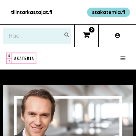
Siirry
tilintarkastajat.fi
stakatemia.fi
sisältöön
Hae: