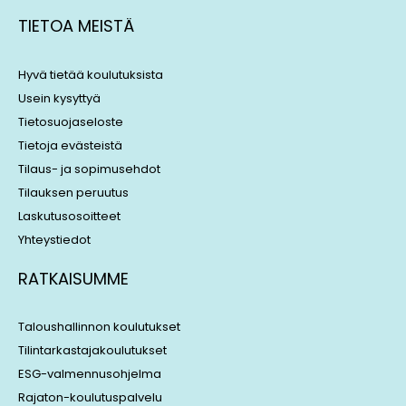
k
e
TIETOA MEISTÄ
e
a
d
d
i
s
Hyvä tietää koulutuksista
n
Usein kysyttyä
Tietosuojaseloste
Tietoja evästeistä
Tilaus- ja sopimusehdot
Tilauksen peruutus
Laskutusosoitteet
Yhteystiedot
RATKAISUMME
Taloushallinnon koulutukset
Tilintarkastajakoulutukset
ESG-valmennusohjelma
Rajaton-koulutuspalvelu