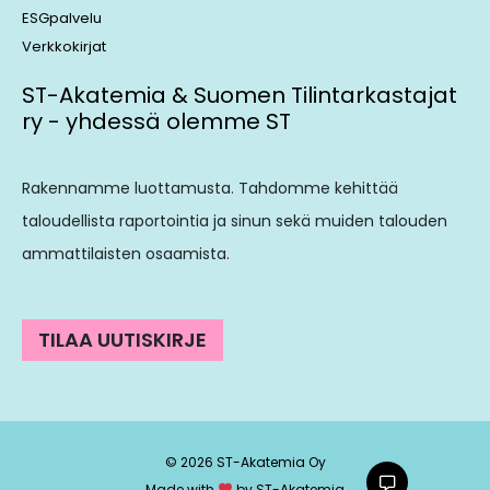
ESGpalvelu
Verkkokirjat
ST-Akatemia & Suomen Tilintarkastajat
ry - yhdessä olemme ST
Rakennamme luottamusta. Tahdomme kehittää
taloudellista raportointia ja sinun sekä muiden talouden
ammattilaisten osaamista.
TILAA UUTISKIRJE
© 2026 ST-Akatemia Oy
Made with
by ST-Akatemia