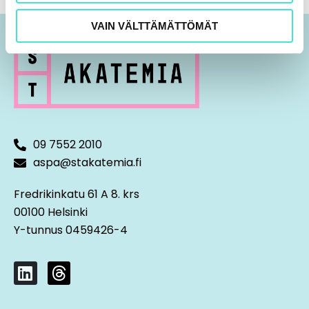
VAIN VÄLTTÄMÄTTÖMÄT
09 7552 2010
aspa@stakatemia.fi
Fredrikinkatu 61 A 8. krs
00100 Helsinki
Y-tunnus 0459426-4
L
T
i
h
n
r