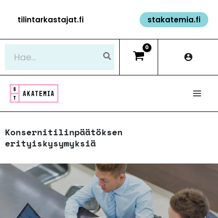
Siirry
tilintarkastajat.fi
stakatemia.fi
sisältöön
Hae:
Konsernitilinpäätöksen
erityiskysymyksiä