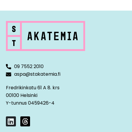
laskennallisiin veroihin
Konsernirakenteen muutosten käsittely
esimerkein
09 7552 2010
aspa@stakatemia.fi
Fredrikinkatu 61 A 8. krs
00100 Helsinki
Y-tunnus 0459426-4
L
T
i
h