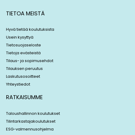
n
r
k
e
TIETOA MEISTÄ
e
a
d
d
i
s
Hyvä tietää koulutuksista
n
Usein kysyttyä
Tietosuojaseloste
Tietoja evästeistä
Tilaus- ja sopimusehdot
Tilauksen peruutus
Laskutusosoitteet
Yhteystiedot
RATKAISUMME
Taloushallinnon koulutukset
Tilintarkastajakoulutukset
ESG-valmennusohjelma