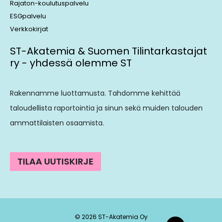
Rajaton-koulutuspalvelu
ESGpalvelu
Verkkokirjat
ST-Akatemia & Suomen Tilintarkastajat
ry - yhdessä olemme ST
Rakennamme luottamusta. Tahdomme kehittää
taloudellista raportointia ja sinun sekä muiden talouden
ammattilaisten osaamista.
TILAA UUTISKIRJE
© 2026 ST-Akatemia Oy