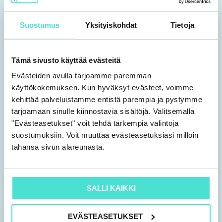
KHT Miika Karkulahti, KPMG Oy Ab
Suostumus
Yksityiskohdat
Tietoja
Yhdistelytoimenpiteiden vaikutukset
laskennallisiin veroihin
Tämä sivusto käyttää evästeitä
Evästeiden avulla tarjoamme paremman
sisäiset katteet
käyttökokemuksen. Kun hyväksyt evästeet, voimme
kehittää palveluistamme entistä parempia ja pystymme
poistoerot
tarjoamaan sinulle kiinnostavia sisältöjä. Valitsemalla
muut erät
"Evästeasetukset" voit tehdä tarkempia valintoja
suostumuksiin. Voit muuttaa evästeasetuksiasi milloin
KHT, KTM Marko Reponen, Signia
tahansa sivun alareunasta.
Tilintarkastus Oy
Yhdistelytoimenpiteiden vaikutukset
SALLI KAIKKI
laskennallisiin veroihin jatkuu
EVÄSTEASETUKSET