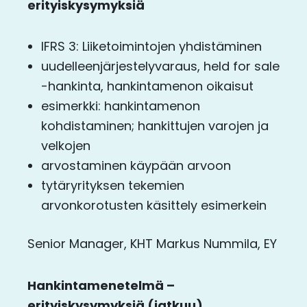
erityiskysymyksiä
IFRS 3: Liiketoimintojen yhdistäminen
uudelleenjärjestelyvaraus, held for sale
-hankinta, hankintamenon oikaisut
esimerkki: hankintamenon
kohdistaminen; hankittujen varojen ja
velkojen
arvostaminen käypään arvoon
tytäryrityksen tekemien
arvonkorotusten käsittely esimerkein
Senior Manager, KHT Markus Nummila, EY
Hankintamenetelmä –
erityiskysymyksiä (jatkuu)