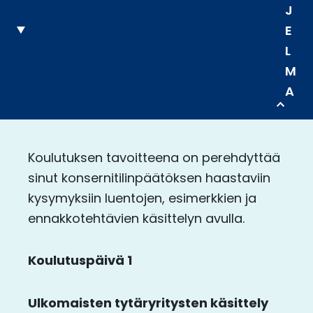
J
E
L
M
A
Koulutuksen tavoitteena on perehdyttää
sinut konsernitilinpäätöksen haastaviin
kysymyksiin luentojen, esimerkkien ja
ennakkotehtävien käsittelyn avulla.
Koulutuspäivä
1
Ulkomaisten tytäryritysten käsittely