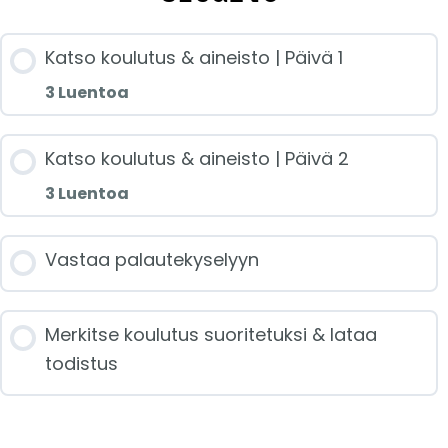
Katso koulutus & aineisto | Päivä 1
3 Luentoa
Jakson sisältö
Katso koulutus & aineisto | Päivä 2
3 Luentoa
0/3 luennoista
Jakson sisältö
Vastaa palautekyselyyn
Ulkomaisten tytäryritysten käsittely
0/3 luennoista
Merkitse koulutus suoritetuksi & lataa
Osakkuusyritysten yhdistely esimerkein
todistus
Konsernin rahoituslaskelma
Hankintamenetelmä – erityiskysymyksiä
Yhdistelytoimenpiteiden vaikutukset