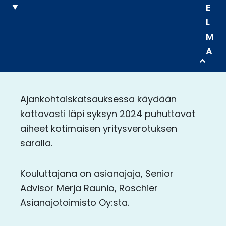
E
L
M
A
Ajankohtaiskatsauksessa käydään
kattavasti läpi syksyn 2024 puhuttavat
aiheet kotimaisen yritysverotuksen
saralla.
Kouluttajana on asianajaja, Senior
Advisor Merja Raunio, Roschier
Asianajotoimisto Oy:sta.