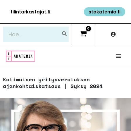
Siirry
tilintarkastajat.fi
stakatemia.fi
sisältöön
Hae:
Kotimaisen yritysverotuksen
ajankohtaiskatsaus | Syksy 2024​