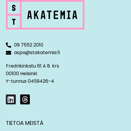
Sovintokorvauksen verokohtelu (kesto 7
min)
09 7552 2010
aspa@stakatemia.fi
Fredrikinkatu 61 A 8. krs
00100 Helsinki
Y-tunnus 0459426-4
L
T
i
h
n
r
k
e
TIETOA MEISTÄ
e
a