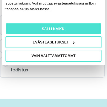
Sisältö
suostumuksiin. Voit muuttaa evästeasetuksiasi milloin
tahansa sivun alareunasta.
Kotimainen yritysverotus | Syksy 2024
3 Luentoa
SALLI KAIKKI
EVÄSTEASETUKSET
Jakson sisältö
Palautekysely 4.10.2024
0/3 luennoista
VAIN VÄLTTÄMÄTTÖMÄT
Merkitse koulutus suoritetuksi & lataa
todistus
Tappioiden siirtyminen
yritysjärjestelyissä (kesto 32 min)
Veronkorotukset (kesto 28 min)