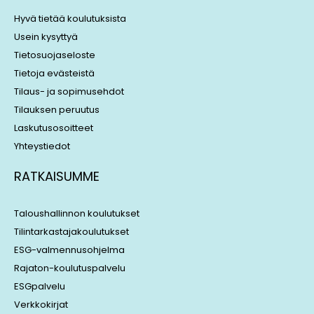
d
d
i
s
Hyvä tietää koulutuksista
n
Usein kysyttyä
Tietosuojaseloste
Tietoja evästeistä
Tilaus- ja sopimusehdot
Tilauksen peruutus
Laskutusosoitteet
Yhteystiedot
RATKAISUMME
Taloushallinnon koulutukset
Tilintarkastajakoulutukset
ESG-valmennusohjelma
Rajaton-koulutuspalvelu
ESGpalvelu
Verkkokirjat