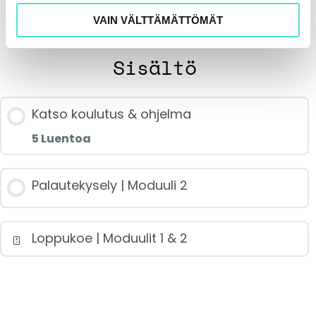
VAIN VÄLTTÄMÄTTÖMÄT
Sisältö
Katso koulutus & ohjelma
5 Luentoa
Jakson sisältö
Palautekysely | Moduuli 2
0/5 luennoista
Loppukoe | Moduulit 1 & 2
Kestävyysraportointi ESRS-standardien
mukaan