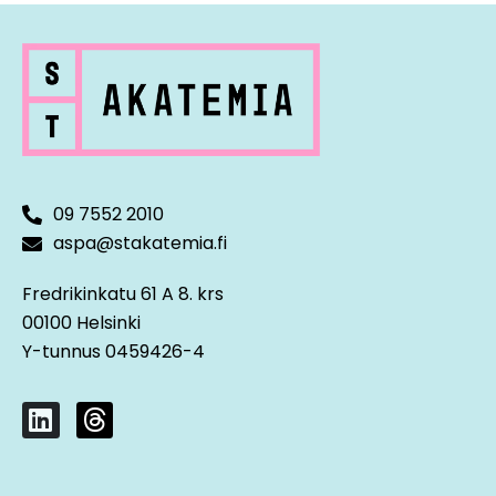
Raportoijan kokemuksia prosessista ja
varmennuksesta
Keskustelutehtävä
Taksonomiaraportointi yrityksessä
09 7552 2010
aspa@stakatemia.fi
Kestävyysosaamisen tarve kasvaa –
Fredrikinkatu 61 A 8. krs
00100 Helsinki
keskustelu
Y-tunnus 0459426-4
L
T
i
h
n
r
k
e