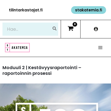
Siirry
tilintarkastajat.fi
stakatemia.fi
sisältöön
Hae:
Moduuli 2 | Kestävyysraportointi –
raportoinnin prosessi