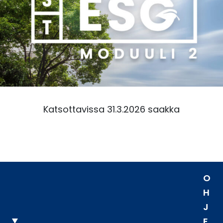
Katsottavissa 31.3.2026 saakka
O
H
J
E