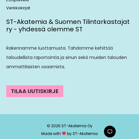
Verkkokirjat
ST-Akatemia & Suomen Tilintarkastajat
ry - yhdessä olemme ST
Rakennamme luottamusta. Tahdomme kehittää
taloudellista raportointia ja sinun sekä muiden talouden
ammattilaisten osaamista.
TILAA UUTISKIRJE
© 2026 ST-Akatemia Oy
Made with
by ST-Akatemia