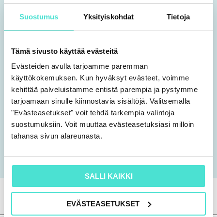
Pe 23.5. (etäkoulutus)
Suostumus
Yksityiskohdat
Tietoja
klo 9.00-16.00
Huom! Päivässä tehdään ryhmätöitä
Tämä sivusto käyttää evästeitä
breakout roomeissa, joten varaudu
Evästeiden avulla tarjoamme paremman
työskentelytilalla, jossa voit osallistua
käyttökokemuksen. Kun hyväksyt evästeet, voimme
kehittää palveluistamme entistä parempia ja pystymme
keskusteluihin.
tarjoamaan sinulle kiinnostavia sisältöjä. Valitsemalla
"Evästeasetukset" voit tehdä tarkempia valintoja
Pidätämme oikeuden muutoksiin
.
suostumuksiin. Voit muuttaa evästeasetuksiasi milloin
tahansa sivun alareunasta.
Lisätietoja koulutuksesta
SALLI KAIKKI
EVÄSTEASETUKSET