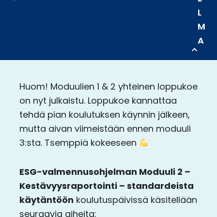
L
M
A
Huom! Moduulien 1 & 2 yhteinen loppukoe
on nyt julkaistu. Loppukoe kannattaa
tehdä pian koulutuksen käynnin jälkeen,
mutta aivan viimeistään ennen moduuli
3:sta. Tsemppiä kokeeseen
ESG-valmennusohjelman Moduuli 2 –
Kestävyysraportointi – standardeista
käytäntöön
koulutuspäivissä käsitellään
seuraavia aiheita: