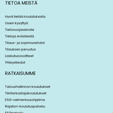
TIETOA MEISTÄ
e
a
d
d
i
s
Hyvä tietää koulutuksista
n
Usein kysyttyä
Tietosuojaseloste
Tietoja evästeistä
Tilaus- ja sopimusehdot
Tilauksen peruutus
Laskutusosoitteet
Yhteystiedot
RATKAISUMME
Taloushallinnon koulutukset
Tilintarkastajakoulutukset
ESG-valmennusohjelma
Rajaton-koulutuspalvelu
ESGpalvelu