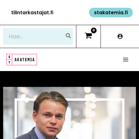
Siirry
tilintarkastajat.fi
stakatemia.fi
sisältöön
Hae: