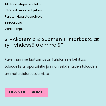
Tilintarkastajakoulutukset
ESG-valmennusohjelma
Rajaton-koulutuspalvelu
ESGpalvelu
Verkkokirjat
ST-Akatemia & Suomen Tilintarkastajat
ry - yhdessä olemme ST
Rakennamme luottamusta. Tahdomme kehittää
taloudellista raportointia ja sinun sekä muiden talouden
ammattilaisten osaamista.
TILAA UUTISKIRJE