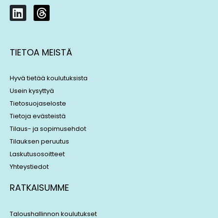
L
T
i
h
n
r
k
e
TIETOA MEISTÄ
e
a
d
d
i
s
Hyvä tietää koulutuksista
n
Usein kysyttyä
Tietosuojaseloste
Tietoja evästeistä
Tilaus- ja sopimusehdot
Tilauksen peruutus
Laskutusosoitteet
Yhteystiedot
RATKAISUMME
Taloushallinnon koulutukset