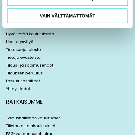
n
r
k
e
VAIN VÄLTTÄMÄTTÖMÄT
TIETOA MEISTÄ
e
a
d
d
i
s
Hyvä tietää koulutuksista
n
Usein kysyttyä
Tietosuojaseloste
Tietoja evästeistä
Tilaus- ja sopimusehdot
Tilauksen peruutus
Laskutusosoitteet
Yhteystiedot
RATKAISUMME
Taloushallinnon koulutukset
Tilintarkastajakoulutukset
ESG-valmennusohjelma