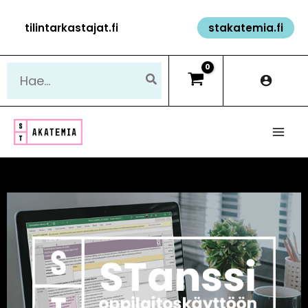
Siirry
tilintarkastajat.fi
stakatemia.fi
sisältöön
Hae: