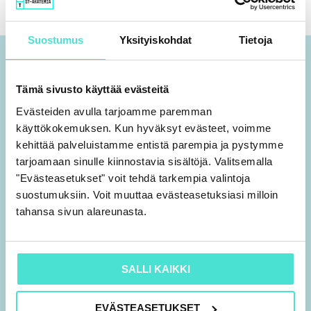
Suostumus
Yksityiskohdat
Tietoja
Tämä sivusto käyttää evästeitä
Evästeiden avulla tarjoamme paremman
käyttökokemuksen. Kun hyväksyt evästeet, voimme
kehittää palveluistamme entistä parempia ja pystymme
tarjoamaan sinulle kiinnostavia sisältöjä. Valitsemalla
09 7552 2010
"Evästeasetukset" voit tehdä tarkempia valintoja
aspa@stakatemia.fi
suostumuksiin. Voit muuttaa evästeasetuksiasi milloin
tahansa sivun alareunasta.
Fredrikinkatu 61 A 8. krs
00100 Helsinki
Y-tunnus 0459426-4
SALLI KAIKKI
L
T
i
h
EVÄSTEASETUKSET