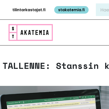
Siirry
Hae:
tilintarkastajat.fi
stakatemia.fi
sisältöön
TALLENNE: Stanssin 