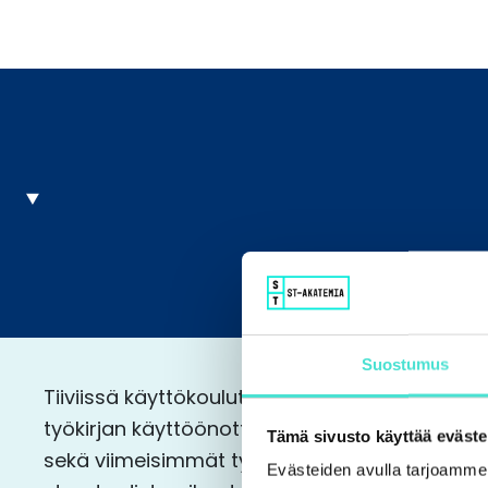
Suostumus
Tiiviissä käyttökoulutuksessa käydään läpi Ti
työkirjan käyttöönottoa, rakennetta, toiminnal
Tämä sivusto käyttää eväste
sekä viimeisimmät työkirjaan tehdyt muutokse
Evästeiden avulla tarjoamm