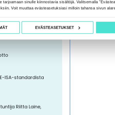
ksessa annetaan myös
tarjoamaan sinulle kiinnostavia sisältöjä. Valitsemalla "Evästea
ksiin. Voit muuttaa evästeasetuksiasi milloin tahansa sivun alar
MÄT
EVÄSTEASETUKSET
otto
CE-ISA-standardista
untija Riitta Laine,