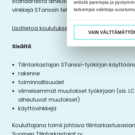
standardista aiheutuvat muutokset. Koulutu
entistä parempia ja pystymme 
vinkkejä STanssin tehokkaaseen käyttöön.
tarkempia valintoja suostumu
Lisätietoa koulutuksesta
VAIN VÄLTTÄMÄTTÖ
Sisältö
Tilintarkastajan STanssi-työkirjan käyttöön
rakenne
toiminnallisuudet
viimeisemmät muutokset työkirjaan (sis. L
aiheutuvat muutokset)
käyttövinkkejä
Kouluttajana toimii johtava tilintarkastusasiant
Suomen Tilintarkastajat ry