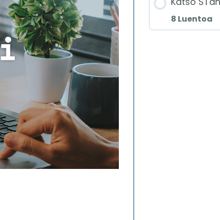
Katso STan
8 Luentoa
Jakso
Osa 
sove
Osa 
käyt
Osa 
käyt