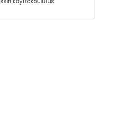
ssin käyttökoulutus
n sisältö
0/8 luennoista
1 – Muutokset 2024,
ltuminen, stanssi-tuote
2 – Avaaminen ja
töönotto
3 – STanssi-työkirjan
tö ja rakenne