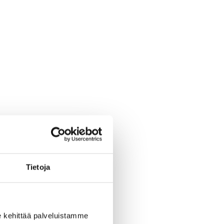
 – Pakolliset työpaperit
5 – Tilinpäätöserien
aperit
6 – Vapaaehtoiset
aperit
 – Tilikauden
täminen ja seuraavan
Tietoja
ttaminen
 – Vinkkejä ja ohjeita
 kehittää palveluistamme