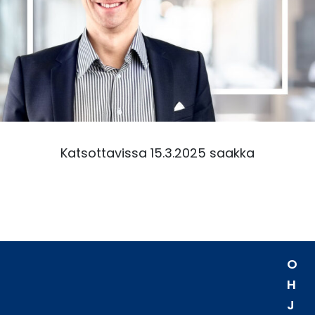
Katsottavissa 15.3.2025 saakka
O
H
J