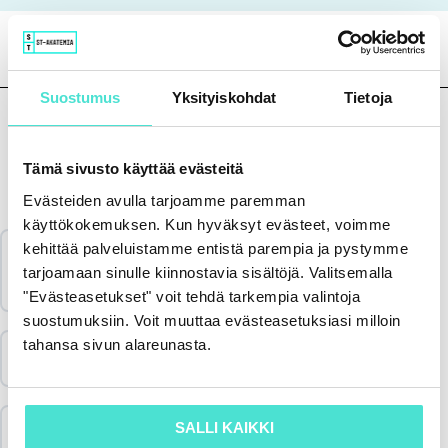
Suostumus
Yksityiskohdat
Tietoja
Tämä sivusto käyttää evästeitä
Sisältö
Evästeiden avulla tarjoamme paremman
käyttökokemuksen. Kun hyväksyt evästeet, voimme
kehittää palveluistamme entistä parempia ja pystymme
Katso koulutus & aineisto 4.9.2024
tarjoamaan sinulle kiinnostavia sisältöjä. Valitsemalla
5 Luentoa
"Evästeasetukset" voit tehdä tarkempia valintoja
suostumuksiin. Voit muuttaa evästeasetuksiasi milloin
tahansa sivun alareunasta.
Jakson sisältö
Palautekysely 4.9.2024
0/5 luennoista
Merkitse koulutus suoritetuksi & lataa
SALLI KAIKKI