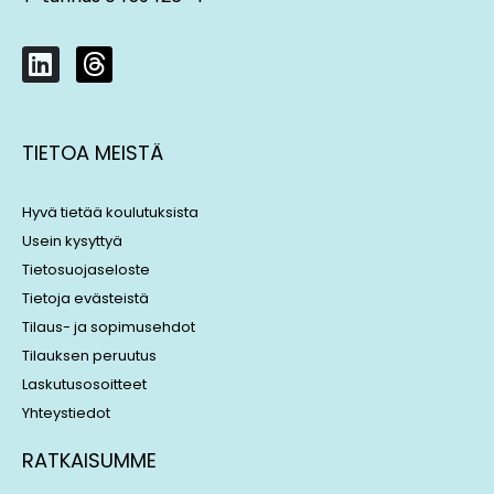
L
T
i
h
n
r
k
e
TIETOA MEISTÄ
e
a
d
d
i
s
Hyvä tietää koulutuksista
n
Usein kysyttyä
Tietosuojaseloste
Tietoja evästeistä
Tilaus- ja sopimusehdot
Tilauksen peruutus
Laskutusosoitteet
Yhteystiedot
RATKAISUMME