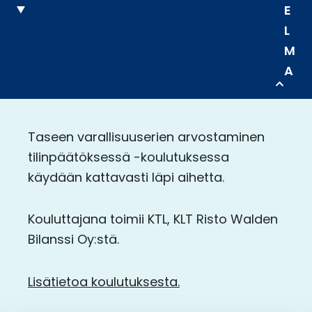
E
L
M
A
Taseen varallisuuserien arvostaminen
tilinpäätöksessä -koulutuksessa
käydään kattavasti läpi aihetta.
Kouluttajana toimii KTL, KLT Risto Walden
Bilanssi Oy:stä.
Lisätietoa koulutuksesta.