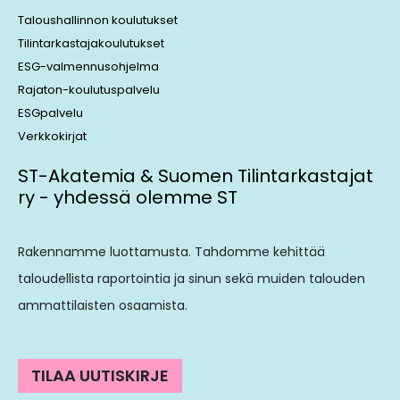
Taloushallinnon koulutukset
Tilintarkastajakoulutukset
ESG-valmennusohjelma
Rajaton-koulutuspalvelu
ESGpalvelu
Verkkokirjat
ST-Akatemia & Suomen Tilintarkastajat
ry - yhdessä olemme ST
Rakennamme luottamusta. Tahdomme kehittää
taloudellista raportointia ja sinun sekä muiden talouden
ammattilaisten osaamista.
TILAA UUTISKIRJE