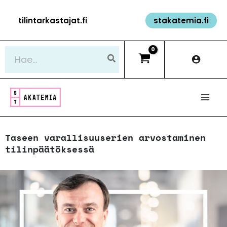
Siirry
tilintarkastajat.fi
stakatemia.fi
sisältöön
Hae:
Taseen varallisuuserien arvostaminen
tilinpäätöksessä