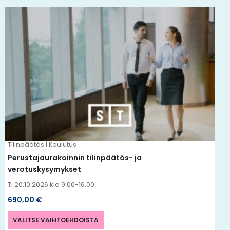
Tällä
tuotteella
on
useampi
muunnelma.
Voit
tehdä
valinnat
tuotteen
Tilinpäätös | Koulutus
sivulla.
Perustajaurakoinnin tilinpäätös- ja
verotuskysymykset
Ti 20.10.2026 klo 9.00-16.00
690,00
€
VALITSE VAIHTOEHDOISTA