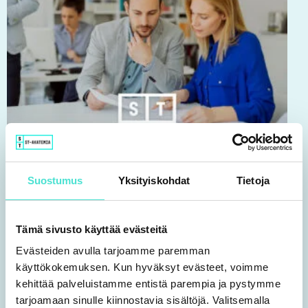
on
useampi
muunnelma.
Voit
tehdä
valinnat
tuotteen
IFRS | Koulutus
sivulla.
IFRS & Tekoäly
Suostumus
Yksityiskohdat
Tietoja
Ke 21.10.2026 klo 9.00-12.00
450,00
€
Tämä sivusto käyttää evästeitä
VALITSE VAIHTOEHDOISTA
Evästeiden avulla tarjoamme paremman
käyttökokemuksen. Kun hyväksyt evästeet, voimme
kehittää palveluistamme entistä parempia ja pystymme
Tällä
tarjoamaan sinulle kiinnostavia sisältöjä. Valitsemalla