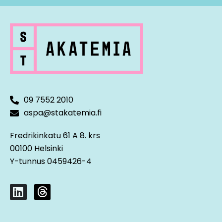
09 7552 2010
aspa@stakatemia.fi
Fredrikinkatu 61 A 8. krs
00100 Helsinki
Y-tunnus 0459426-4
L
T
i
h
n
r