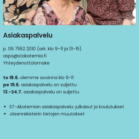
Asiakaspalvelu
p. 09 7552 2010 (ark. klo 9–11 ja 13–15)
aspa@stakatemia.fi
Yhteydenottolomake
to 18.6.
olemme avoinna klo 9-11
pe 19.6.
asiakaspalvelu on suljettu
13.-24.7.
asiakaspalvelu on suljettu
ST-Akatemian asiakaspalvelu: julkaisut ja koulutukset
Jäsenrekisterin tietojen muutokset