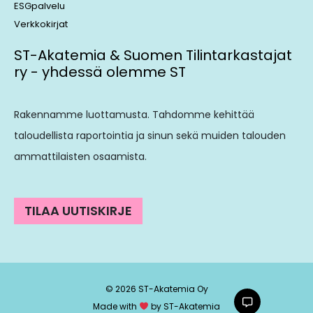
ESGpalvelu
Verkkokirjat
ST-Akatemia & Suomen Tilintarkastajat
ry - yhdessä olemme ST
Rakennamme luottamusta. Tahdomme kehittää
taloudellista raportointia ja sinun sekä muiden talouden
ammattilaisten osaamista.
TILAA UUTISKIRJE
© 2026 ST-Akatemia Oy
Made with
by ST-Akatemia