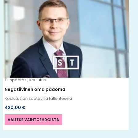
Tällä
tuotteella
on
useampi
muunnelma.
Voit
tehdä
valinnat
tuotteen
Tilinpäätös | Koulutus
sivulla.
Negatiivinen oma pääoma
Koulutus on saatavilla tallenteena
420,00
€
VALITSE VAIHTOEHDOISTA