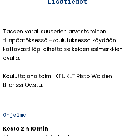
Lisätiedot
Taseen varallisuuserien arvostaminen
tilinpäätöksessä -koulutuksessa käydään
kattavasti läpi aihetta selkeiden esimerkkien
avulla.
Kouluttajana toimii KTL, KLT Risto Walden
Bilanssi Oy:stä.
Ohjelma
Kesto 2 h 10 min