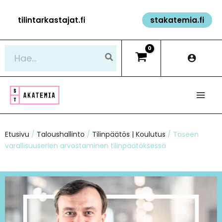
Siirry
tilintarkastajat.fi
stakatemia.fi
sisältöön
Hae:
Etusivu
/
Taloushallinto
/
Tilinpäätös | Koulutus
/ Taseen
varallisuuserien arvostaminen tilinpäätöksessä