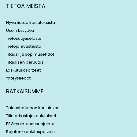
k
e
TIETOA MEISTÄ
e
a
d
d
i
s
Hyvä tietää koulutuksista
n
Usein kysyttyä
Tietosuojaseloste
Tietoja evästeistä
Tilaus- ja sopimusehdot
Tilauksen peruutus
Laskutusosoitteet
Yhteystiedot
RATKAISUMME
Taloushallinnon koulutukset
Tilintarkastajakoulutukset
ESG-valmennusohjelma
Rajaton-koulutuspalvelu