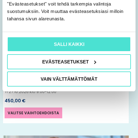
tuotteella
"Evästeasetukset" voit tehdä tarkempia valintoja
suostumuksiin. Voit muuttaa evästeasetuksiasi milloin
on
tahansa sivun alareunasta.
useampi
muunnelma.
Voit
SALLI KAIKKI
tehdä
valinnat
EVÄSTEASETUKSET
tuotteen
Tekoäly | Koulutus
sivulla.
VAIN VÄLTTÄMÄTTÖMÄT
Tekoäly ja sisäinen valvonta taloushallinnossa
Ti 27.10.2026 klo 9.00-12.00
450,00
€
VALITSE VAIHTOEHDOISTA