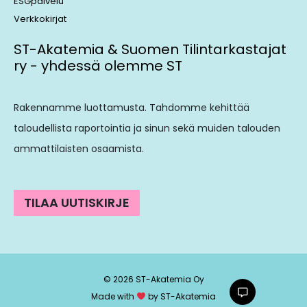
ESGpalvelu
Verkkokirjat
ST-Akatemia & Suomen Tilintarkastajat
ry - yhdessä olemme ST
Rakennamme luottamusta. Tahdomme kehittää
taloudellista raportointia ja sinun sekä muiden talouden
ammattilaisten osaamista.
TILAA UUTISKIRJE
© 2026 ST-Akatemia Oy
Made with
by ST-Akatemia