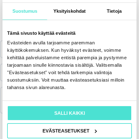
Suostumus
Yksityiskohdat
Tietoja
Sisältö
Tämä sivusto käyttää evästeitä
Evästeiden avulla tarjoamme paremman
Katso koulutus & aineisto 12.9.2024
käyttökokemuksen. Kun hyväksyt evästeet, voimme
kehittää palveluistamme entistä parempia ja pystymme
tarjoamaan sinulle kiinnostavia sisältöjä. Valitsemalla
Palautekysely 12.9.2024
"Evästeasetukset" voit tehdä tarkempia valintoja
suostumuksiin. Voit muuttaa evästeasetuksiasi milloin
tahansa sivun alareunasta.
Merkitse koulutus suoritetuksi & lataa
todistus
SALLI KAIKKI
EVÄSTEASETUKSET