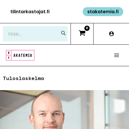
Siirry
tilintarkastajat.fi
stakatemia.fi
sisältöön
Hae:
Tuloslaskelma