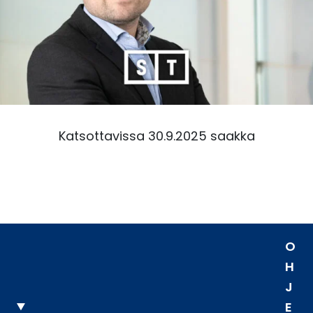
Katsottavissa 30.9.2025 saakka
O
H
J
E