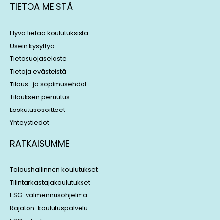
TIETOA MEISTÄ
e
a
d
d
i
s
Hyvä tietää koulutuksista
n
Usein kysyttyä
Tietosuojaseloste
Tietoja evästeistä
Tilaus- ja sopimusehdot
Tilauksen peruutus
Laskutusosoitteet
Yhteystiedot
RATKAISUMME
Taloushallinnon koulutukset
Tilintarkastajakoulutukset
ESG-valmennusohjelma
Rajaton-koulutuspalvelu