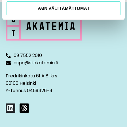
VAIN VÄLTTÄMÄTTÖMÄT
09 7552 2010
aspa@stakatemia.fi
Fredrikinkatu 61 A 8. krs
00100 Helsinki
Y-tunnus 0459426-4
L
T
i
h
n
r
k
e