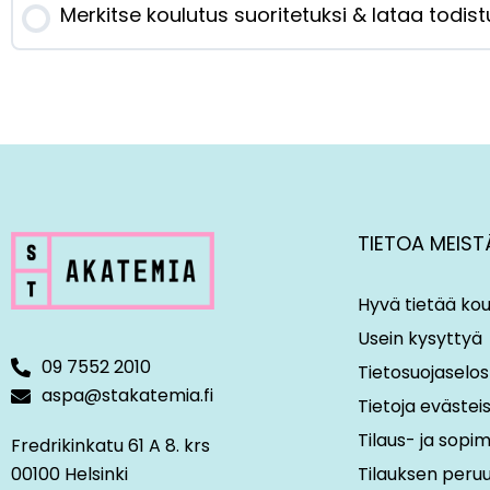
Merkitse koulutus suoritetuksi & lataa todist
TIETOA MEIST
Hyvä tietää kou
Usein kysyttyä
09 7552 2010
Tietosuojaselos
aspa@stakatemia.fi
Tietoja evästei
Tilaus- ja sop
Fredrikinkatu 61 A 8. krs
00100 Helsinki
Tilauksen peru