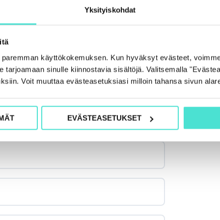
E
Yksityiskohdat
L
M
itä
A
e paremman käyttökokemuksen. Kun hyväksyt evästeet, voimme
tarjoamaan sinulle kiinnostavia sisältöjä. Valitsemalla "Evästea
ksiin. Voit muuttaa evästeasetuksiasi milloin tahansa sivun alar
MÄT
EVÄSTEASETUKSET