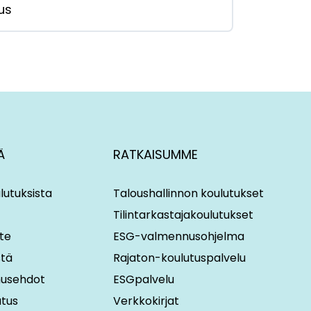
us
Ä
RATKAISUMME
lutuksista
Taloushallinnon koulutukset
Tilintarkastajakoulutukset
te
ESG-valmennusohjelma
stä
Rajaton-koulutuspalvelu
imusehdot
ESGpalvelu
utus
Verkkokirjat