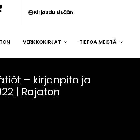
Kirjaudu sisään
TON
VERKKOKIRJAT
TIETOA MEISTÄ
tiöt – kirjanpito ja
2022 | Rajaton