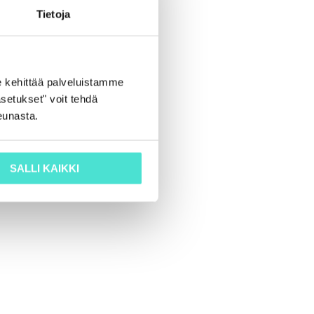
Tietoja
 kehittää palveluistamme
setukset" voit tehdä
eunasta.
SALLI KAIKKI