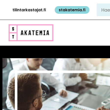
Siirry
Hae:
tilintarkastajat.fi
stakatemia.fi
sisältöön