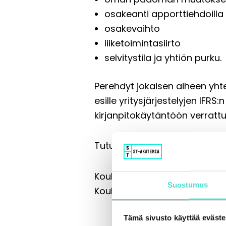
osakeanti apporttiehdoilla
osakevaihto
liiketoimintasiirto
selvitystila ja yhtiön purku.
Perehdyt jokaisen aiheen yhte
esille yritysjärjestelyjen IF
kirjanpitokäytäntöön verrattu
Tutustu tarkemmin ohjelmaan
Koulutus on tarkoitettu
ensisi
Suostumus
Koulutus toteutetaan etä- ja 
Tämä sivusto käyttää eväste