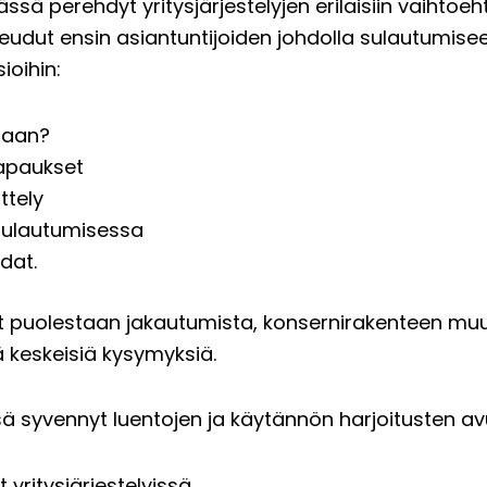
ä perehdyt yritysjärjestelyjen erilaisiin vaihtoeht
Pureudut ensin asiantuntijoiden johdolla sulautumise
ioihin:
taan?
tapaukset
ttely
 sulautumisessa
dat.
let puolestaan jakautumista, konsernirakenteen mu
ä keskeisiä kysymyksiä.
ä syvennyt luentojen ja käytännön harjoitusten av
ritysjärjestelyissä