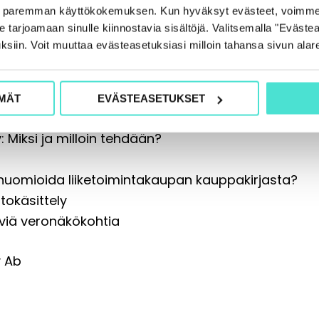
e paremman käyttökokemuksen. Kun hyväksyt evästeet, voimme
tarjoamaan sinulle kiinnostavia sisältöjä. Valitsemalla "Evästea
ksiin. Voit muuttaa evästeasetuksiasi milloin tahansa sivun alar
MÄT
EVÄSTEASETUKSET
: Miksi ja milloin tehdään?
ä huomioida liiketoimintakaupan kauppakirjasta?
tokäsittely
yviä veronäkökohtia
y Ab