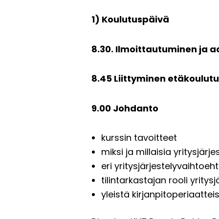
1) Koulutuspäivä
8.30. Ilmoittautuminen ja a
8.45 Liittyminen etäkoulut
9.00 Johdanto
kurssin tavoitteet
miksi ja millaisia yritysjär
eri yritysjärjestelyvaihtoeht
tilintarkastajan rooli yritys
yleistä kirjanpitoperiaattei