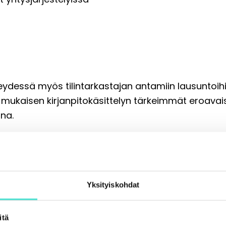
ydessä myös tilintarkastajan antamiin lausuntoihin
RS:n mukaisen kirjanpitokäsittelyn tärkeimmät eroav
na.
 ja ilmoittaudu mukaan!
jaisesti
seuraavan vuoden tilintarkastajatutkintoon t
Yksityiskohdat
lähikoulutuksena, valitse itsellesi sopivin koulutus
itä