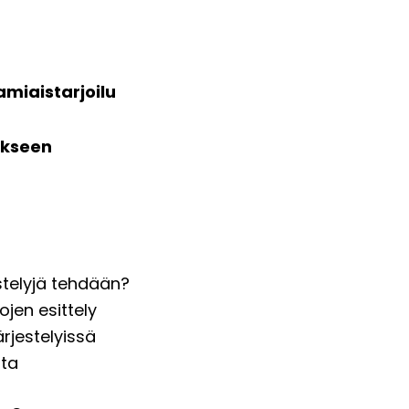
amiaistarjoilu
ukseen
jestelyjä tehdään?
ojen esittely
järjestelyissä
sta