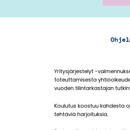
määrä
Ohjel
Yritysjärjestelyt -valmennukse
toteuttamisesta yhtiöoikeude
vuoden tilintarkastajan tutkint
Koulutus koostuu kahdesta ope
tehtäviä harjoituksia.