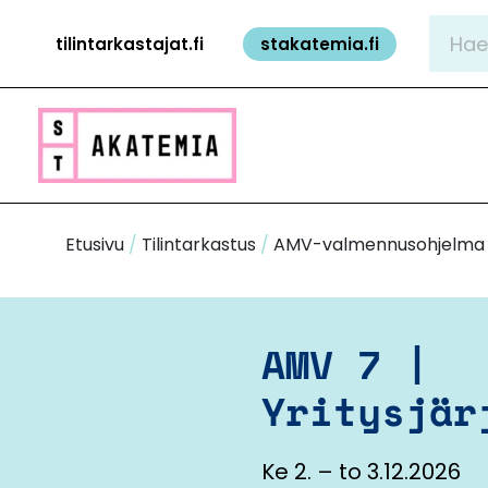
Siirry
Hae:
tilintarkastajat.fi
stakatemia.fi
sisältöön
Etusivu
/
Tilintarkastus
/
AMV-valmennusohjelma
AMV 7 |
Yritysjär
Ke 2. – to 3.12.2026