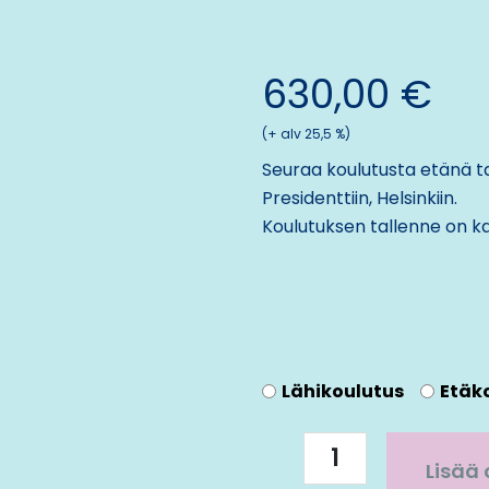
630,00
€
(+ alv 25,5 %)
Seuraa koulutusta etänä ta
Presidenttiin, Helsinkiin
.
Koulutuksen tallenne on ka
AMV
Lähikoulutus
Etäk
7
|
Yritysjärjestelyt
Lisää 