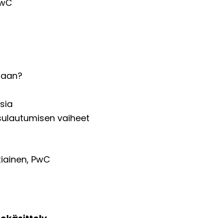
PwC
taan?
sia
sulautumisen vaiheet
tiainen, PwC