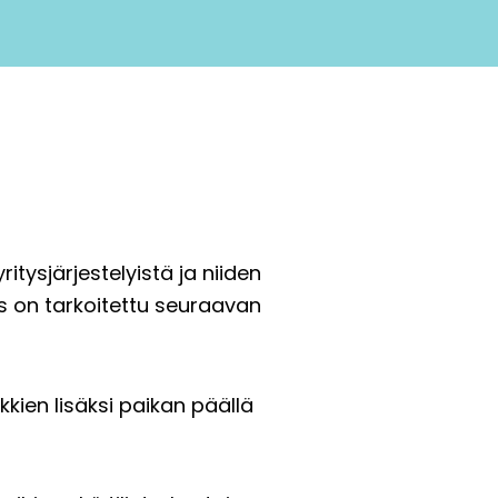
itysjärjestelyistä ja niiden
s on tarkoitettu seuraavan
kien lisäksi paikan päällä