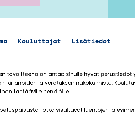
ma
Kouluttajat
Lisätiedot
n tavoitteena on antaa sinulle hyvät perustiedot yr
n, kirjanpidon ja verotuksen näkökulmista. Koulutu
oon tähtääville henkilöille.
tuspäivästä, jotka sisältävät luentojen ja esimerk