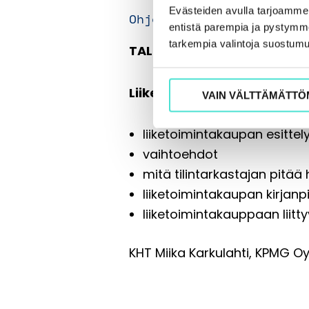
Evästeiden avulla tarjoamm
Ohjelma
entistä parempia ja pystymme 
tarkempia valintoja suostumu
TALLENNE:
Liiketoimintakauppa
VAIN VÄLTTÄMÄTTÖ
liiketoimintakaupan esittely
vaihtoehdot
mitä tilintarkastajan pitä
liiketoimintakaupan kirjanpi
liiketoimintakauppaan liitt
KHT Miika Karkulahti, KPMG O