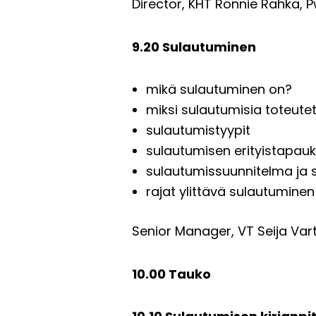
Director, KHT Ronnie Rahka, 
9.20 Sulautuminen
mikä sulautuminen on?
miksi sulautumisia toteute
sulautumistyypit
sulautumisen erityistapauk
sulautumissuunnitelma ja 
rajat ylittävä sulautuminen
Senior Manager, VT Seija Var
10.00 Tauko