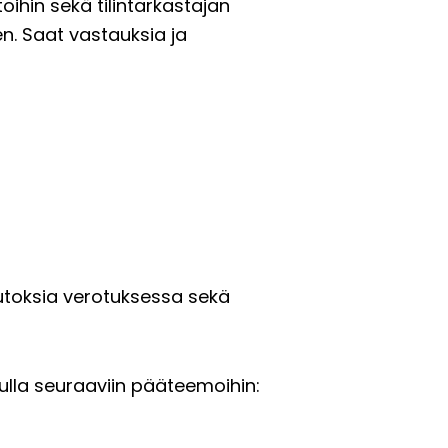
oihin sekä tilintarkastajan
en. Saat vastauksia ja
utoksia verotuksessa sekä
ulla seuraaviin pääteemoihin: