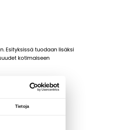
. Esityksissä tuodaan lisäksi
aisuudet kotimaiseen
ähtääville henkilöille.
Tietoja
muoto.