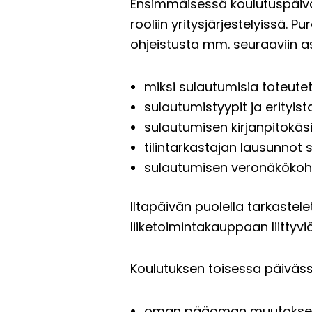
Ensimmäisessä koulutuspäiväss
rooliin yritysjärjestelyissä. 
ohjeistusta mm. seuraaviin as
miksi sulautumisia toteute
sulautumistyypit ja erityis
sulautumisen kirjanpitokäsi
tilintarkastajan lausunnot
sulautumisen veronäkökoh
Iltapäivän puolella tarkaste
liiketoimintakauppaan liittyvi
Koulutuksen toisessa päiväss
oman pääoman muutokset y