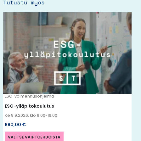
Tutustu myös
Tällä
tuotteella
on
useampi
muunnelma.
Voit
tehdä
valinnat
tuotteen
ESG-valmennusohjelma
sivulla.
ESG-ylläpitokoulutus
Ke 9.9.2026, klo 9.00-16.00
690,00
€
VALITSE VAIHTOEHDOISTA