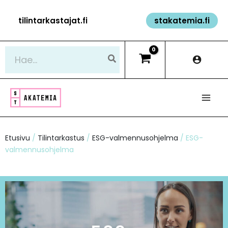
Siirry
tilintarkastajat.fi
stakatemia.fi
sisältöön
Hae:
Etusivu
/
Tilintarkastus
/
ESG-valmennusohjelma
/ ESG-
valmennusohjelma