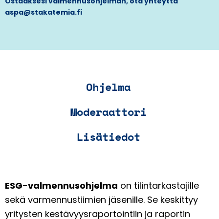
Ostaaksesi valmennusohjelman, ota yhteyttä
aspa@stakatemia.fi
Ohjelma
Moderaattori
Lisätiedot
ESG-valmennusohjelma
on tilintarkastajille
sekä varmennustiimien jäsenille. Se keskittyy
yritysten kestävyysraportointiin ja raportin