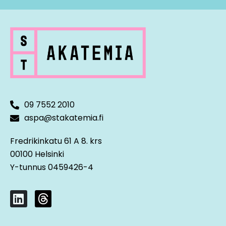
09 7552 2010
aspa@stakatemia.fi
Fredrikinkatu 61 A 8. krs
00100 Helsinki
Y-tunnus 0459426-4
L
T
i
h
n
r