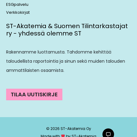
ESGpalvelu
Verkkokirjat
ST-Akatemia & Suomen Tilintarkastajat
ry - yhdessä olemme ST
Rakennamme luottamusta. Tahdomme kehittää
taloudellista raportointia ja sinun sekä muiden talouden
ammattilaisten osaamista.
TILAA UUTISKIRJE
© 2026 ST-Akatemia Oy
Made with
by ST-Akatemia