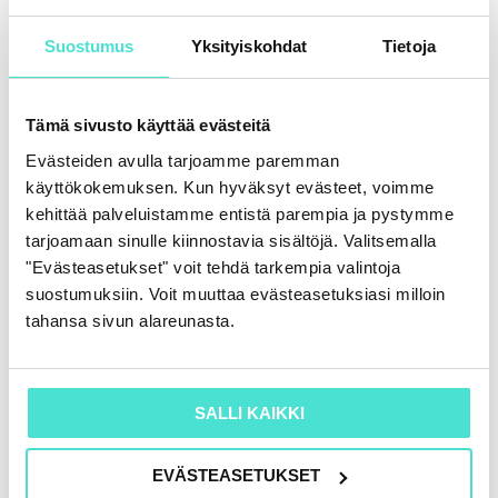
kestävyysraportoinnin varmennuksesta (etä- ja
lähikoulutus)
Suostumus
Yksityiskohdat
Tietoja
To 24.9.2026 klo 9.00-16.00 |
Tämä sivusto käyttää evästeitä
Kestävyysraportoinnin varmentaminen
Evästeiden avulla tarjoamme paremman
käytännössä (etä- ja lähikoulutus)
käyttökokemuksen. Kun hyväksyt evästeet, voimme
kehittää palveluistamme entistä parempia ja pystymme
Pe 25.9.2026 klo 9.00-16.00 |
Varmentamisen
tarjoamaan sinulle kiinnostavia sisältöjä. Valitsemalla
"Evästeasetukset" voit tehdä tarkempia valintoja
erityiskysymyksiä (etä- ja lähikoulutus)
suostumuksiin. Voit muuttaa evästeasetuksiasi milloin
tahansa sivun alareunasta.
Loppukokeet
Kevään ja syksyn koulutuskokonaisuuksien
SALLI KAIKKI
jälkeen osaaminen varmennetaan loppukoeilla
(2 kpl). Kokeet on kätevästi suoritettavissa
EVÄSTEASETUKSET