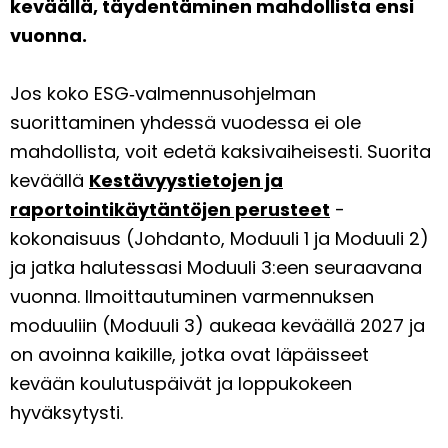
keväällä, täydentäminen mahdollista ensi
vuonna.
Jos koko ESG‑valmennusohjelman
suorittaminen yhdessä vuodessa ei ole
mahdollista, voit edetä kaksivaiheisesti. Suorita
keväällä
Kestävyystietojen ja
raportointikäytäntöjen perusteet
-
kokonaisuus (Johdanto, Moduuli 1 ja Moduuli 2)
ja jatka halutessasi Moduuli 3:een seuraavana
vuonna. Ilmoittautuminen varmennuksen
moduuliin (Moduuli 3) aukeaa keväällä 2027 ja
on avoinna kaikille, jotka ovat läpäisseet
kevään koulutuspäivät ja loppukokeen
hyväksytysti.