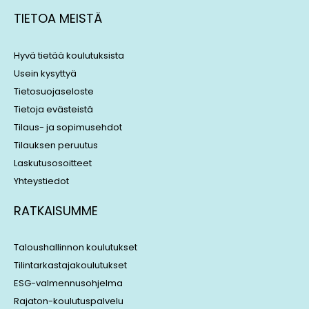
k
e
TIETOA MEISTÄ
e
a
d
d
i
s
Hyvä tietää koulutuksista
n
Usein kysyttyä
Tietosuojaseloste
Tietoja evästeistä
Tilaus- ja sopimusehdot
Tilauksen peruutus
Laskutusosoitteet
Yhteystiedot
RATKAISUMME
Taloushallinnon koulutukset
Tilintarkastajakoulutukset
ESG-valmennusohjelma
Rajaton-koulutuspalvelu