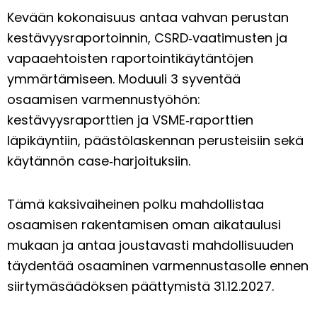
Kevään kokonaisuus antaa vahvan perustan
kestävyysraportoinnin, CSRD‑vaatimusten ja
vapaaehtoisten raportointikäytäntöjen
ymmärtämiseen. Moduuli 3 syventää
osaamisen varmennustyöhön:
kestävyysraporttien ja VSME‑raporttien
läpikäyntiin, päästölaskennan perusteisiin sekä
käytännön case‑harjoituksiin.
Tämä kaksivaiheinen polku mahdollistaa
osaamisen rakentamisen oman aikataulusi
mukaan ja antaa joustavasti mahdollisuuden
täydentää osaaminen varmennustasolle ennen
siirtymäsäädöksen päättymistä 31.12.2027.