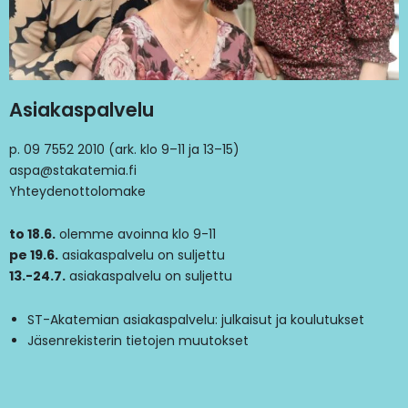
Asiakaspalvelu
p. 09 7552 2010 (ark. klo 9–11 ja 13–15)
aspa@stakatemia.fi
Yhteydenottolomake
to 18.6.
olemme avoinna klo 9-11
pe 19.6.
asiakaspalvelu on suljettu
13.-24.7.
asiakaspalvelu on suljettu
ST-Akatemian asiakaspalvelu: julkaisut ja koulutukset
Jäsenrekisterin tietojen muutokset