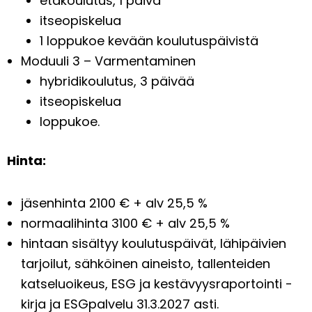
etäkoulutus, 1 päivä
itseopiskelua
1 loppukoe kevään koulutuspäivistä
Moduuli 3 – Varmentaminen
hybridikoulutus, 3 päivää
itseopiskelua
loppukoe.
Hinta:
jäsenhinta 2100 € + alv 25,5 %
normaalihinta 3100 € + alv 25,5 %
hintaan sisältyy koulutuspäivät, lähipäivien
tarjoilut, sähköinen aineisto, tallenteiden
katseluoikeus,
ESG ja kestävyysraportointi -
kirja
ja
ESGpalvelu
31.3.2027 asti.