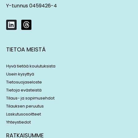
Y-tunnus 0459426-4
L
T
i
h
n
r
k
e
TIETOA MEISTÄ
e
a
d
d
i
s
Hyvä tietää koulutuksista
n
Usein kysyttyä
Tietosuojaseloste
Tietoja evästeistä
Tilaus- ja sopimusehdot
Tilauksen peruutus
Laskutusosoitteet
Yhteystiedot
RATKAISUMME