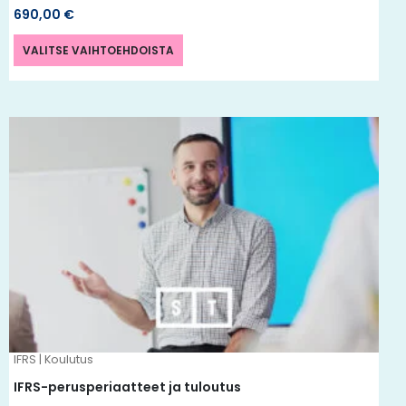
690,00
€
VALITSE VAIHTOEHDOISTA
Tällä
tuotteella
on
useampi
muunnelma.
Voit
tehdä
valinnat
tuotteen
IFRS | Koulutus
sivulla.
IFRS-perusperiaatteet ja tuloutus