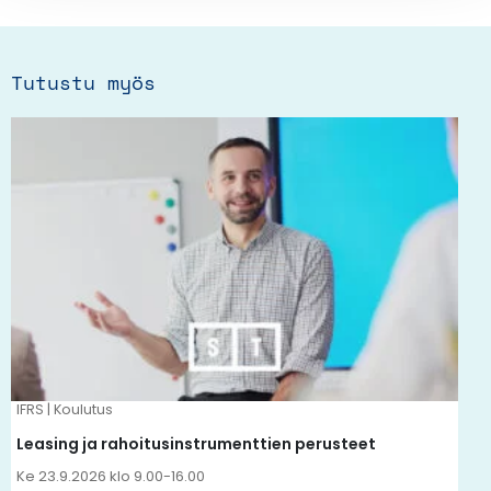
Tutustu myös
Tällä
tuotteella
on
useampi
muunnelma.
Voit
tehdä
valinnat
tuotteen
IFRS | Koulutus
sivulla.
Leasing ja rahoitusinstrumenttien perusteet
Ke 23.9.2026 klo 9.00-16.00