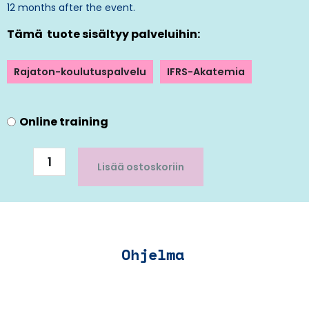
12 months after the event.
Tämä tuote sisältyy palveluihin:
Rajaton-koulutuspalvelu
IFRS-Akatemia
IFRS
Online training
Advanced
(in
English)
Lisää ostoskoriin
määrä
Ohjelma