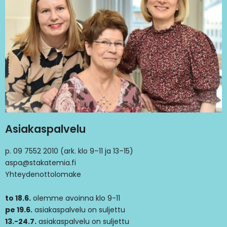
Asiakaspalvelu
p. 09 7552 2010 (ark. klo 9–11 ja 13–15)
aspa@stakatemia.fi
Yhteydenottolomake
to 18.6.
olemme avoinna klo 9-11
pe 19.6.
asiakaspalvelu on suljettu
13.-24.7.
asiakaspalvelu on suljettu