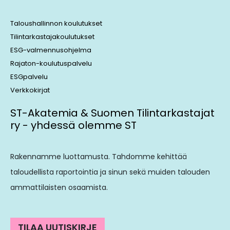
Taloushallinnon koulutukset
Tilintarkastajakoulutukset
ESG-valmennusohjelma
Rajaton-koulutuspalvelu
ESGpalvelu
Verkkokirjat
ST-Akatemia & Suomen Tilintarkastajat
ry - yhdessä olemme ST
Rakennamme luottamusta. Tahdomme kehittää
taloudellista raportointia ja sinun sekä muiden talouden
ammattilaisten osaamista.
TILAA UUTISKIRJE