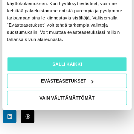
käyttökokemuksen. Kun hyväksyt evästeet, voimme
kehittää palveluistamme entistä parempia ja pystymme
If you are a new user, we will create a personal
tarjoamaan sinulle kiinnostavia sisältöjä. Valitsemalla
account for you, where you can easily access
"Evästeasetukset" voit tehdä tarkempia valintoja
all your purchased products in the future.
suostumuksiin. Voit muuttaa evästeasetuksiasi milloin
tahansa sivun alareunasta.
For on-site participants, the price also includes
refreshments during the training day.
SALLI KAIKKI
Please read our cancellation policy for more
information.
EVÄSTEASETUKSET
VAIN VÄLTTÄMÄTTÖMÄT
Jaa somessa: