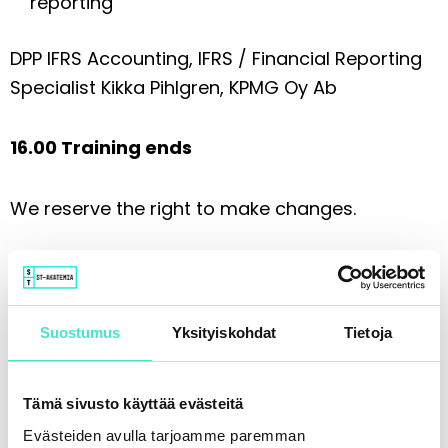
reporting
DPP IFRS Accounting, IFRS / Financial Reporting
Specialist Kikka Pihlgren, KPMG Oy Ab
16.00 Training ends
We reserve the right to make changes.
Lisätiedot
Suostumus
Yksityiskohdat
Tietoja
The price includes six months of access to the
Tämä sivusto käyttää evästeitä
training materials and the recording.
Evästeiden avulla tarjoamme paremman
You can find these in Oma ST.