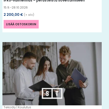
IFRS-valmennus – perusteista soveltamiseen
15.9.-28.10.2026
2 200,00
€
(+ alv)
LISÄÄ OSTOSKORIIN
Tällä
tuotteella
on
useampi
muunnelma.
Voit
tehdä
valinnat
tuotteen
Tekoäly | Koulutus
sivulla.